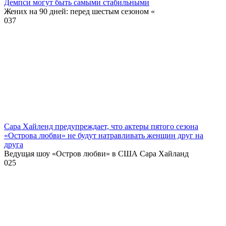
Демпси могут быть самыми стабильными
Жених на 90 дней: перед шестым сезоном «
0
37
Сара Хайленд предупреждает, что актеры пятого сезона
«Острова любви» не будут натравливать женщин друг на
друга
Ведущая шоу «Остров любви» в США Сара Хайланд
0
25