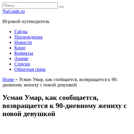
Перейти
Search
к
for:
NaGuide.ru
содержанию
Игровой путеводитель
Гайды
Прохождения
Новости
Кино
Комиксы
Аниме
Списки
Обратная связь
Home
»
Усман Умар, как сообщается, возвращается к 90-
дневному жениху с новой девушкой
Усман Умар, как сообщается,
возвращается к 90-дневному жениху с
новой девушкой