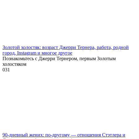
Золотой холостяк: возраст Джерри Тернера, работа, родной
город, Instagram и многое другое
Познакомьтесь с Джерри Тернером, первым Золотым
холостяком
0
31
90-дневный жених: по-другому — отношения Стэтлера и