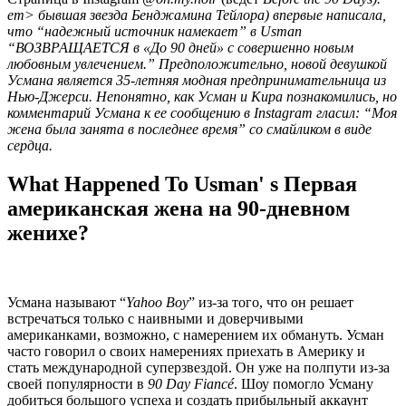
em> бывшая звезда Бенджамина Тейлора) впервые написала,
что “
надежный источник намекает
” в Usman
“
ВОЗВРАЩАЕТСЯ в «До 90 дней» с совершенно новым
любовным увлечением.
” Предположительно, новой девушкой
Усмана является 35-летняя модная предпринимательница из
Нью-Джерси. Непонятно, как Усман и Кира познакомились, но
комментарий Усмана к ее сообщению в Instagram гласил: “
Моя
жена была занята в последнее время
” со смайликом в виде
сердца.
What Happened To Usman' s Первая
американская жена на 90-дневном
женихе?
Усмана называют “
Yahoo Boy
” из-за того, что он решает
встречаться только с наивными и доверчивыми
американками, возможно, с намерением их обмануть. Усман
часто говорил о своих намерениях приехать в Америку и
стать международной суперзвездой. Он уже на полпути из-за
своей популярности в
90 Day Fiancé
. Шоу помогло Усману
добиться большого успеха и создать прибыльный аккаунт