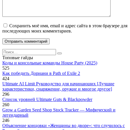
Сохранить моё имя, email и адрес сайта в этом браузере для
последующих моих комментариев.
Search
for:
Топовые гайды
Коды и консольные команды House Party (2025)
525
Как победить Дориани в Path of Exile 2
424
Ultimate AI Limit Руководство для начинающих [Лучшие
характеристики, снаряжение, оружие и многое другое]
296
Список уровней Ultimate Guts & Blackpowder
260
Grow a Garden Seed Shop Stock Tracker — Мифический и
легендарный
246
Объяснение концовки «Женщины во дворе»: что случилось с