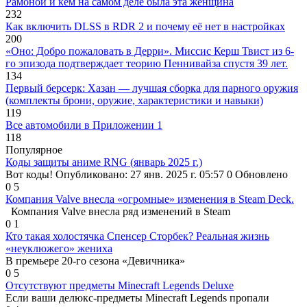
Рамоной и кем на самом деле была эта женщина
232
Как включить DLSS в RDR 2 и почему её нет в настройках
200
«Оно: Добро пожаловать в Дерри». Миссис Керш Твист из 6-
го эпизода подтверждает теорию Пеннивайза спустя 39 лет.
134
Первый берсерк: Хазан — лучшая сборка для парного оружия
(комплекты брони, оружие, характеристики и навыки)
119
Все автомобили в Приложении 1
118
Популярное
Коды защиты аниме RNG (январь 2025 г.)
Вот коды! Опубликовано: 27 янв. 2025 г. 05:57 0 Обновлено
0
5
Компания Valve внесла «огромные» изменения в Steam Deck.
Компания Valve внесла ряд изменений в Steam
0
1
Кто такая холостячка Спенсер Сторбек? Реальная жизнь
«неуклюжего» жениха
В премьере 20-го сезона «Девичника»
0
5
Отсутствуют предметы Minecraft Legends Deluxe
Если ваши делюкс-предметы Minecraft Legends пропали