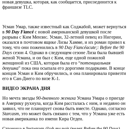
новая девушка, которая, как сообщается, присоединится к
франшизе TLC.
Усман Умар, также известный как Соджабой, может вернуться
в
90 Day Fiancé
с новой американской девушкой после
разрыва с Ким Мензис. Усман, 32-летний певец из Нигерии,
оказался в почтовом ящике Лизы Хамме, и их роман привел к
тому, что они поженились в
90 Day Fiancéacute;: Before the 90
Days
сезон 4. Однако в следующем сезоне Лиза была бывшей
женой Усмана, и он был с Ким, еще одной пожилой
женщиной из США, которая была его “
потенциальная
девушка
" пока она осыпала его дорогими подарками. В конце
концов Усман и Ким обручились, и она планировала привезти
его в Сан-Диего по визе K-1.
ВИДЕО ЭКРАНА ДНЯ
Но мечта звезды
90-дневного жениха
Усмана Умара о приезде
в Америку рухнула, когда Ким рассталась с ним, и недавно он
заявил, что не планирует снова быть вместе. Однако, согласно
Starcasm
, это может быть связано с тем, что у Усмана уже есть
новая американка по имени Кира Огден.
Страница в Instagram
@oh.my.noir
(ведет
Before the 90 Days).