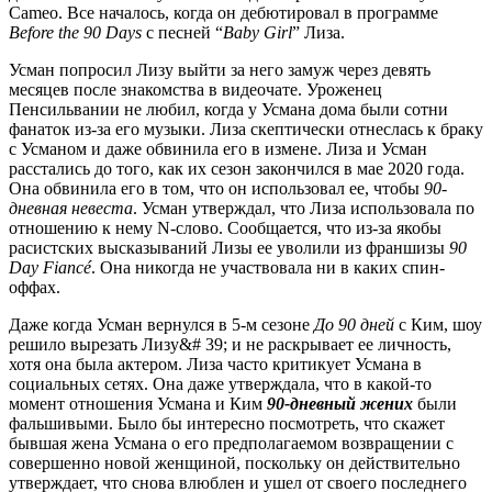
Cameo. Все началось, когда он дебютировал в программе
Before the 90 Days
с песней “
Baby Girl
” Лиза.
Усман попросил Лизу выйти за него замуж через девять
месяцев после знакомства в видеочате. Уроженец
Пенсильвании не любил, когда у Усмана дома были сотни
фанаток из-за его музыки. Лиза скептически отнеслась к браку
с Усманом и даже обвинила его в измене. Лиза и Усман
расстались до того, как их сезон закончился в мае 2020 года.
Она обвинила его в том, что он использовал ее, чтобы
90-
дневная невеста
. Усман утверждал, что Лиза использовала по
отношению к нему N-слово. Сообщается, что из-за якобы
расистских высказываний Лизы ее уволили из франшизы
90
Day Fiancé
. Она никогда не участвовала ни в каких спин-
оффах.
Даже когда Усман вернулся в 5-м сезоне
До 90 дней
с Ким, шоу
решило вырезать Лизу&# 39; и не раскрывает ее личность,
хотя она была актером. Лиза часто критикует Усмана в
социальных сетях. Она даже утверждала, что в какой-то
момент отношения Усмана и Ким
90-дневный жених
были
фальшивыми. Было бы интересно посмотреть, что скажет
бывшая жена Усмана о его предполагаемом возвращении с
совершенно новой женщиной, поскольку он действительно
утверждает, что снова влюблен и ушел от своего последнего