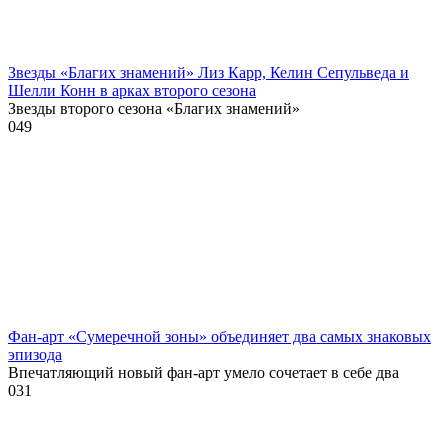
Звезды «Благих знамений» Лиз Карр, Келин Сепульведа и
Шелли Конн в арках второго сезона
Звезды второго сезона «Благих знамений»
0
49
Фан-арт «Сумеречной зоны» объединяет два самых знаковых
эпизода
Впечатляющий новый фан-арт умело сочетает в себе два
0
31