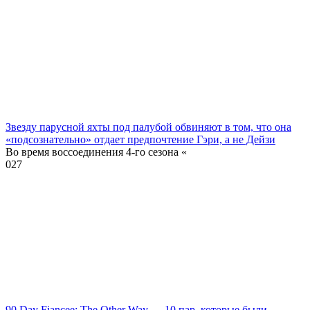
Звезду парусной яхты под палубой обвиняют в том, что она
«подсознательно» отдает предпочтение Гэри, а не Дейзи
Во время воссоединения 4-го сезона «
0
27
90 Day Fiancee: The Other Way — 10 пар, которые были