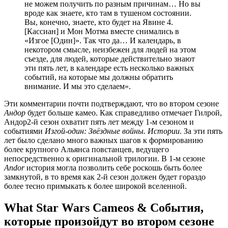
не можем получить по разным причинам… Но вы
вроде как знаете, кто там в тушеном состоянии.
Вы, конечно, знаете, кто будет на Явине 4.
[Кассиан] и Мон Мотма вместе снимались в
«Изгое [Один]». Так что да… И календарь, в
некотором смысле, неизбежен для людей на этом
съезде, для людей, которые действительно знают
эти пять лет, в календаре есть несколько важных
событий, на которые мы должны обратить
внимание. И мы это сделаем».
Эти комментарии почти подтверждают, что во втором сезоне
Андор
будет больше камео. Как справедливо отмечает Гилрой,
Андор2-й сезон охватит пять лет между 1-м сезоном и
событиями
Изгой-один: Звёздные войны. Истории
. За эти пять
лет было сделано много важных шагов к формированию
более крупного Альянса повстанцев, ведущего
непосредственно к оригинальной трилогии. В 1-м сезоне
Andor
история могла позволить себе роскошь быть более
замкнутой, в то время как 2-й сезон должен будет гораздо
более тесно примыкать к более широкой вселенной.
What Star Wars Cameos & События,
которые произойдут во втором сезоне