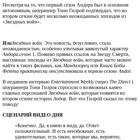
Несмотря на то, что первый сезон Андора был в основном
автономным, шоураннер Тони Гилрой подтвердил, что во
втором сезоне будет несколько неожиданных эпизодов из
«Звездных войн».
Или
Звездных войн
. Эта новость, безусловно, стала
неожиданностью, особенно учитывая замкнутый характер
Андора
.сезон 1. Помимо прямых ссылок на Звезду Смерти,
массивные эпизоды из
Звездных войн
, которые часто можно
найти в таких фильмах, как
Мандалорец
или
Книга Бобы
Фетта практически отсутствовали в первом сезоне
Andor
.
В недавнем интервью
Entertainment Weekly
(через
The Direct
)
шоураннера Тони Гилроя спросили о возможных камео
главных персонажей
Звездных войн
, которые появятся во
втором сезоне истории
Андор
. Вот что Гилрой сказал по этому
поводу:
СЦЕНАРИЙ ВИДЕО ДНЯ
«Конечно. Да, я имею в виду, да. Ответ
положительный. И есть неизбежные, есть
удивительные, есть такие, которые мы, вероятно,