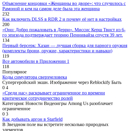
Объяснение концовки «Женщины во дворе»: что случилось с
Рамоной и кем на самом деле была эта женщина
232
Как включить DLSS в RDR 2 и почему её нет в настройках
200
«Оно: Добро пожаловать в Дерри». Миссис Керш Твист из 6-
го эпизода подтверждает теорию Пеннивайза спустя 39 лет.
134
Первый берсерк: Хазан — лучшая сборка для парного оружия
(комплекты брони, оружие, характеристики и навыки)
119
Все автомобили в Приложении 1
118
Популярное
Коды симулятора сверхчеловека
Супергеройский экшн. Изображение через Reblockify Быть
0
4
«Среди нас» раскрывает ограниченное по времени
критическое сотрудничество ролей
Категория: Новости Видеоигры Among Us разоблачает
ограниченное
0
3
Как добывать аргон в Starfield
В Звездном поле вы встретите несколько природных
элементов