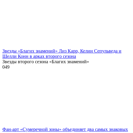
Звезды «Благих знамений» Лиз Карр, Келин Сепульведа и
Шелли Конн в арках второго сезона
Звезды второго сезона «Благих знамений»
0
49
Фан-арт «Сумеречной зоны» объединяет два самых знаковых