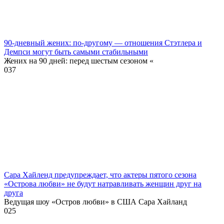
90-дневный жених: по-другому — отношения Стэтлера и
Демпси могут быть самыми стабильными
Жених на 90 дней: перед шестым сезоном «
0
37
Сара Хайленд предупреждает, что актеры пятого сезона
«Острова любви» не будут натравливать женщин друг на
друга
Ведущая шоу «Остров любви» в США Сара Хайланд
0
25