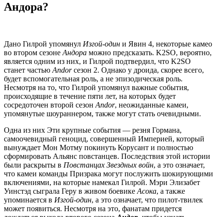
Андора?
Дано Гилрой упомянул
Изгой-один
и Явин 4, некоторые камео
во втором сезоне
Андора
можно предсказать. K2SO, вероятно,
является одним из них, и Гилрой подтвердил, что K2SO
станет частью
Andor
сезон 2. Однако у дроида, скорее всего,
будет вспомогательная роль, а не эпизодическая роль.
Несмотря на то, что Гилрой упомянул важные события,
происходящие в течение пяти лет, на которых будет
сосредоточен второй сезон
Andor
, неожиданные камеи,
упомянутые шоураннером, также могут стать очевидными.
Одна из них Эти крупные события — резня Гормана,
самоочевидный геноцид, совершенный Империей, который
вынуждает Мон Мотму покинуть Корусант и полностью
сформировать Альянс повстанцев. Последствия этой истории
были раскрыты в
Повстанцах Звездных войн
, а это означает,
что камеи команды Призрака могут послужить шокирующими
включениями, на которые намекал Гилрой. Мэри Элизабет
Уинстэд сыграла Геру в живом боевике
Асока
, а также
упоминается в
Изгой-один
, а это означает, что пилот-твилек
может появиться. Несмотря на это, фанатам придется