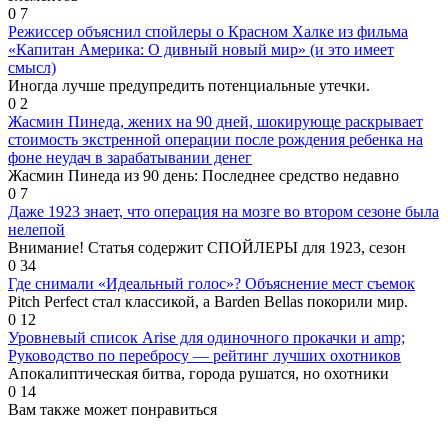
0
7
Режиссер объяснил спойлеры о Красном Халке из фильма
«Капитан Америка: О дивный новый мир» (и это имеет
смысл)
Иногда лучше предупредить потенциальные утечки.
0
2
Жасмин Пинеда, жених на 90 дней, шокирующе раскрывает
стоимость экстренной операции после рождения ребенка на
фоне неудач в зарабатывании денег
Жасмин Пинеда из 90 день: Последнее средство недавно
0
7
Даже 1923 знает, что операция на мозге во втором сезоне была
нелепой
Внимание! Статья содержит СПОЙЛЕРЫ для 1923, сезон
0
34
Где снимали «Идеальный голос»? Объяснение мест съемок
Pitch Perfect стал классикой, а Barden Bellas покорили мир.
0
12
Уровневый список Arise для одиночного прокачки и amp;
Руководство по перебросу — рейтинг лучших охотников
Апокалиптическая битва, города рушатся, но охотники
0
14
Вам также может понравиться