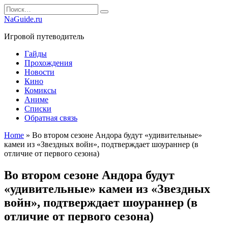
Перейти
Search
к
for:
NaGuide.ru
содержанию
Игровой путеводитель
Гайды
Прохождения
Новости
Кино
Комиксы
Аниме
Списки
Обратная связь
Home
»
Во втором сезоне Андора будут «удивительные»
камеи из «Звездных войн», подтверждает шоураннер (в
отличие от первого сезона)
Во втором сезоне Андора будут
«удивительные» камеи из «Звездных
войн», подтверждает шоураннер (в
отличие от первого сезона)