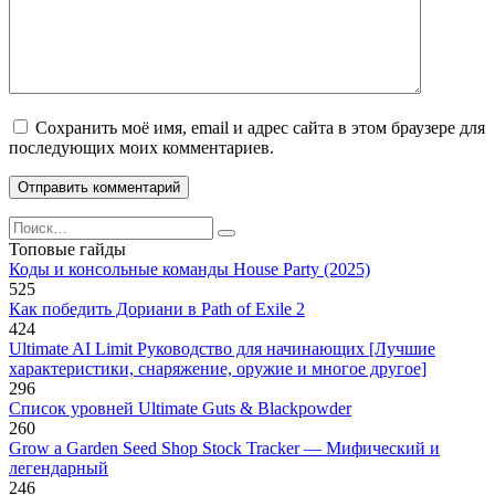
Сохранить моё имя, email и адрес сайта в этом браузере для
последующих моих комментариев.
Search
for:
Топовые гайды
Коды и консольные команды House Party (2025)
525
Как победить Дориани в Path of Exile 2
424
Ultimate AI Limit Руководство для начинающих [Лучшие
характеристики, снаряжение, оружие и многое другое]
296
Список уровней Ultimate Guts & Blackpowder
260
Grow a Garden Seed Shop Stock Tracker — Мифический и
легендарный
246