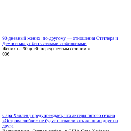
90-дневный жених: по-другому — отношения Стэтлера и
Демпси могут быть самыми стабильными
Жених на 90 дней: перед шестым сезоном «
0
36
Сара Хайленд предупреждает, что актеры пятого сезона
«Острова любви» не будут натравливать женщин друг на
друга