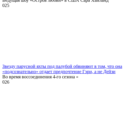
Ведущая шоу «Остров любви» в США Сара Хайланд
0
25
Звезду парусной яхты под палубой обвиняют в том, что она
«подсознательно» отдает предпочтение Гэри, а не Дейзи
Во время воссоединения 4-го сезона «
0
26