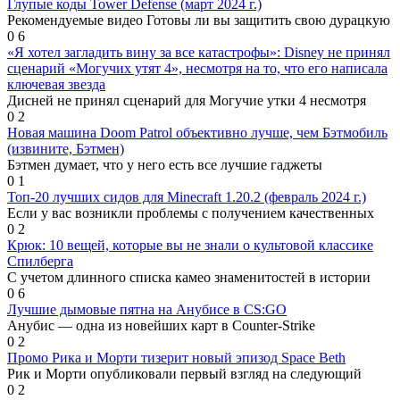
Глупые коды Tower Defense (март 2024 г.)
Рекомендуемые видео Готовы ли вы защитить свою дурацкую
0
6
«Я хотел загладить вину за все катастрофы»: Disney не принял
сценарий «Могучих утят 4», несмотря на то, что его написала
ключевая звезда
Дисней не принял сценарий для Могучие утки 4 несмотря
0
2
Новая машина Doom Patrol объективно лучше, чем Бэтмобиль
(извините, Бэтмен)
Бэтмен думает, что у него есть все лучшие гаджеты
0
1
Топ-20 лучших сидов для Minecraft 1.20.2 (февраль 2024 г.)
Если у вас возникли проблемы с получением качественных
0
2
Крюк: 10 вещей, которые вы не знали о культовой классике
Спилберга
С учетом длинного списка камео знаменитостей в истории
0
6
Лучшие дымовые пятна на Анубисе в CS:GO
Анубис — одна из новейших карт в Counter-Strike
0
2
Промо Рика и Морти тизерит новый эпизод Space Beth
Рик и Морти опубликовали первый взгляд на следующий
0
2