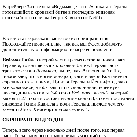
В трейлере 3-го сезона «Ведьмака, часть 2» показан Геральт,
готовящийся к кровавой битве в последних эпизодах
фэнтезийного сериала Генри Кавилла от Netflix.
В этой статье рассказывается об истории развития.
Продолжайте проверять нас, так как мы будем добавлять
дополнительную информацию по мере ее появления.
Ведьмак
Трейлер второй части третьего сезона показывает
Геральта, готовящегося к кровавой битве. Первая часть
третьего сезона
Ведьмака
, вышедшая 29 июня на Netflix,
показывает, что многие монархи, маги и звери Континента
соревнуются за поимку Цири, а Геральт и Йеннифэр делают
все возможное, чтобы защитить свою новоиспеченную
воссоединилась семья. 3-й сезон
Ведьмака
, часть 2, который
выходит 27 июля и состоит из эпизодов 6-8, станет последним
эпизодом Генри Кавилла в роли Геральта, прежде чем его
заменит Лиам Хемсворт в этом сезоне. 4.
СКРИНРАНТ ВИДЕО ДНЯ
Теперь, всего через несколько дней после того, как первая
часть была выпущена и закончилась масштабным