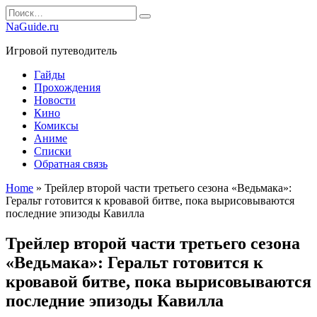
Перейти
Search
к
for:
NaGuide.ru
содержанию
Игровой путеводитель
Гайды
Прохождения
Новости
Кино
Комиксы
Аниме
Списки
Обратная связь
Home
»
Трейлер второй части третьего сезона «Ведьмака»:
Геральт готовится к кровавой битве, пока вырисовываются
последние эпизоды Кавилла
Трейлер второй части третьего сезона
«Ведьмака»: Геральт готовится к
кровавой битве, пока вырисовываются
последние эпизоды Кавилла