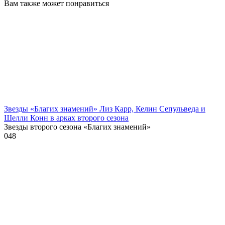
Вам также может понравиться
Звезды «Благих знамений» Лиз Карр, Келин Сепульведа и
Шелли Конн в арках второго сезона
Звезды второго сезона «Благих знамений»
0
48