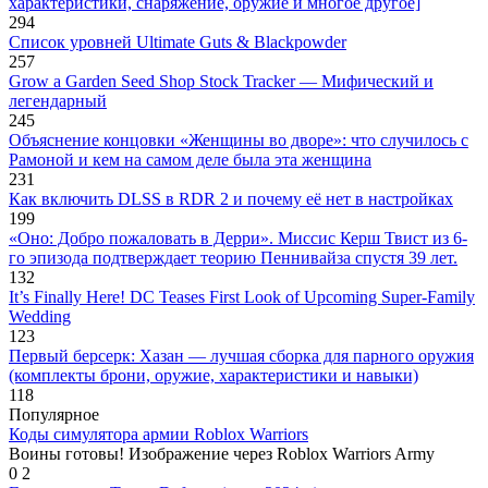
характеристики, снаряжение, оружие и многое другое]
294
Список уровней Ultimate Guts & Blackpowder
257
Grow a Garden Seed Shop Stock Tracker — Мифический и
легендарный
245
Объяснение концовки «Женщины во дворе»: что случилось с
Рамоной и кем на самом деле была эта женщина
231
Как включить DLSS в RDR 2 и почему её нет в настройках
199
«Оно: Добро пожаловать в Дерри». Миссис Керш Твист из 6-
го эпизода подтверждает теорию Пеннивайза спустя 39 лет.
132
It’s Finally Here! DC Teases First Look of Upcoming Super-Family
Wedding
123
Первый берсерк: Хазан — лучшая сборка для парного оружия
(комплекты брони, оружие, характеристики и навыки)
118
Популярное
Коды симулятора армии Roblox Warriors
Воины готовы! Изображение через Roblox Warriors Army
0
2