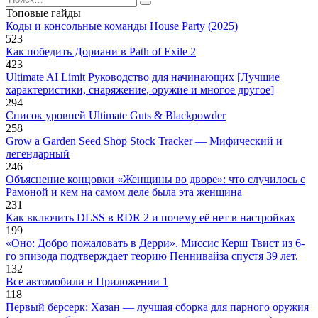
for:
Топовые гайды
Коды и консольные команды House Party (2025)
523
Как победить Дориани в Path of Exile 2
423
Ultimate AI Limit Руководство для начинающих [Лучшие
характеристики, снаряжение, оружие и многое другое]
294
Список уровней Ultimate Guts & Blackpowder
258
Grow a Garden Seed Shop Stock Tracker — Мифический и
легендарный
246
Объяснение концовки «Женщины во дворе»: что случилось с
Рамоной и кем на самом деле была эта женщина
231
Как включить DLSS в RDR 2 и почему её нет в настройках
199
«Оно: Добро пожаловать в Дерри». Миссис Керш Твист из 6-
го эпизода подтверждает теорию Пеннивайза спустя 39 лет.
132
Все автомобили в Приложении 1
118
Первый берсерк: Хазан — лучшая сборка для парного оружия