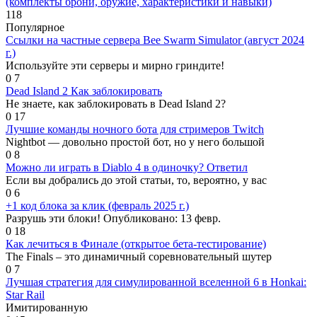
(комплекты брони, оружие, характеристики и навыки)
118
Популярное
Ссылки на частные сервера Bee Swarm Simulator (август 2024
г.)
Используйте эти серверы и мирно гриндите!
0
7
Dead Island 2 Как заблокировать
Не знаете, как заблокировать в Dead Island 2?
0
17
Лучшие команды ночного бота для стримеров Twitch
Nightbot — довольно простой бот, но у него большой
0
8
Можно ли играть в Diablo 4 в одиночку? Ответил
Если вы добрались до этой статьи, то, вероятно, у вас
0
6
+1 код блока за клик (февраль 2025 г.)
Разрушь эти блоки! Опубликовано: 13 февр.
0
18
Как лечиться в Финале (открытое бета-тестирование)
The Finals – это динамичный соревновательный шутер
0
7
Лучшая стратегия для симулированной вселенной 6 в Honkai:
Star Rail
Имитированную