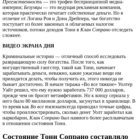
Преемственность
— это трофеи беспринципной медиа-
империи;
Безумцы
— это ведущая рекламная компания,
которая практически печатает собственные деньги. Но в
отличие от Логана Роя и Дона Дрейпера, чье богатство
поступает из более законных и облагаемых налогом
источников, потоки доходов Тони в
Клан Сопрано
отследить
сложнее.
ВИДЕО ЭКРАНА ДНЯ
Криминальные истории — отличный способ исследовать
развращающую силу богатства. После того, как
могущественный гангстер, такой как Тони, начинает
зарабатывать деньги, неважно, какие ужасные вещи им
приходится делать, чтобы получить их, этого никогда не
бывает достаточно. В начале тиража «Во все тяжкие» Уолтер
Уайт решил, что ему нужно заработать 737 000 долларов,
прежде чем он бросит метамфетамин. Но к концу сериала у
него было 80 миллионов долларов, засунутых в хранилище. В
то время как
Во все тяжкие
всегда приводил точные цифры,
чтобы проиллюстрировать, сколько денег Уолт заработал как
наркобарон,
Клан Сопрано
был намного более расплывчатым
в отношении состояния Тони.
Состояние Тони Сопрано составляло