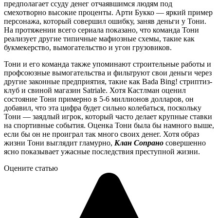
предполагает ссуду денег отчаявшимся людям под
смехотворно высокие проценты. Арти Букко — яркий пример
персонажа, который совершил ошибку, заняв деньги у Тони.
На протяжении всего сериала показано, что команда Тони
реализует другие типичные мафиозные схемы, такие как
букмекерство, вымогательство и угон грузовиков.
Тони и его команда также упоминают строительные работы и
профсоюзные вымогательства и фильтруют свои деньги через
другие законные предприятия, такие как Bada Bing! стриптиз-
клуб и свиной магазин Satriale. Хотя Кастлман оценил
состояние Тони примерно в 5-6 миллионов долларов, он
добавил, что эта цифра будет сильно колебаться, поскольку
Тони — заядлый игрок, который часто делает крупные ставки
на спортивные события. Оценка Тони была бы намного выше,
если бы он не проиграл так много своих денег. Хотя образ
жизни Тони выглядит гламурно,
Клан Сопрано
совершенно
ясно показывает ужасные последствия преступной жизни.
Оцените статью