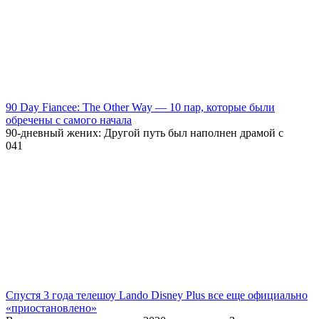
90 Day Fiancee: The Other Way — 10 пар, которые были
обречены с самого начала
90-дневный жених: Другой путь был наполнен драмой с
0
41
Спустя 3 года телешоу Lando Disney Plus все еще официально
«приостановлено»