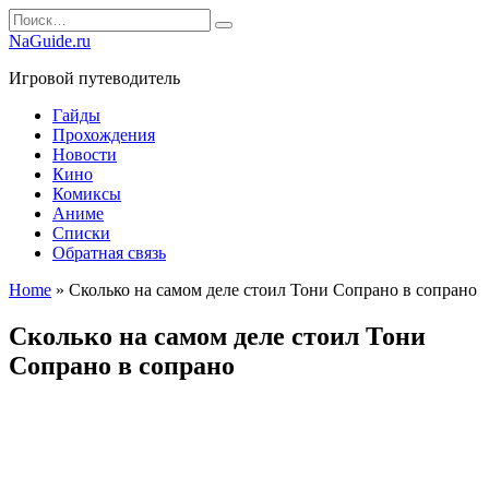
Перейти
Search
к
for:
NaGuide.ru
содержанию
Игровой путеводитель
Гайды
Прохождения
Новости
Кино
Комиксы
Аниме
Списки
Обратная связь
Home
»
Сколько на самом деле стоил Тони Сопрано в сопрано
Сколько на самом деле стоил Тони
Сопрано в сопрано