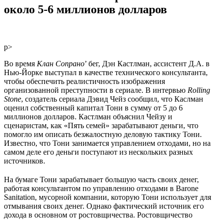
около 5-6 миллионов долларов
р>
Во время
Клан Сопрано
’ бег, Дэн Кастлман, ассистент Д.А. в
Нью-Йорке выступал в качестве технического консультанта,
чтобы обеспечить реалистичность изображения
организованной преступности в сериале. В интервью
Rolling
Stone
, создатель сериала Дэвид Чейз сообщил, что Каслман
оценил собственный капитал Тони в сумму от 5 до 6
миллионов долларов. Кастлман объяснил Чейзу и
сценаристам, как «Пять семей» зарабатывают деньги, что
помогло им описать безжалостную деловую тактику Тони.
Известно, что Тони занимается управлением отходами, но на
самом деле его деньги поступают из нескольких разных
источников.
На бумаге Тони зарабатывает большую часть своих денег,
работая консультантом по управлению отходами в Barone
Sanitation, мусорной компании, которую Тони использует для
отмывания своих денег. Однако фактический источник его
дохода в основном от ростовщичества. Ростовщичество