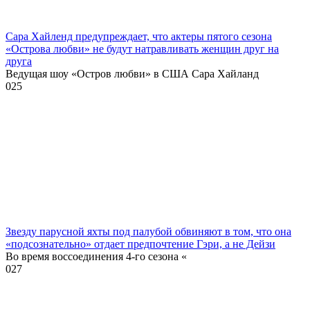
Сара Хайленд предупреждает, что актеры пятого сезона
«Острова любви» не будут натравливать женщин друг на
друга
Ведущая шоу «Остров любви» в США Сара Хайланд
0
25
Звезду парусной яхты под палубой обвиняют в том, что она
«подсознательно» отдает предпочтение Гэри, а не Дейзи
Во время воссоединения 4-го сезона «
0
27