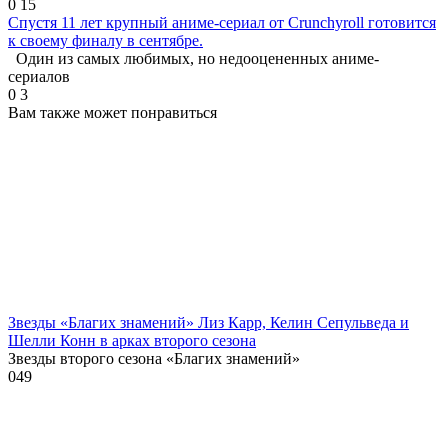
0
15
Спустя 11 лет крупный аниме-сериал от Crunchyroll готовится
к своему финалу в сентябре.
Один из самых любимых, но недооцененных аниме-
сериалов
0
3
Вам также может понравиться
Звезды «Благих знамений» Лиз Карр, Келин Сепульведа и
Шелли Конн в арках второго сезона
Звезды второго сезона «Благих знамений»
0
49