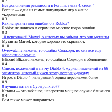
0
7
Все дополнения реальности в Fortnite, глава 4, сезон 4
Fortnite — одна из самых популярных игр в жанре
«королевская
0
3
Как исправить код ошибки 0 в Roblox?
Roblox не новичок в огромном массиве кодов ошибок.
0
3
10 персонажей Marvel, о которых вы забыли, что они мутанты
Мутанты Marvel, которые хорошо это скрывают.
0
10
Overwatch 2 наконец-то ослабил Соджорн, но она все еще
абсолютно сломана
Blizzard Blizzard наконец-то ослабила Соджорн в обновлении
0
4
Список пожеланий к патчу Diablo 4: журнал изменений из 66
элементов, который нужен этому ветерану-друиду
Игрок в Diablo 4, наигравший одним персонажем более
0
9
8 лучших катан в Cyberpunk 2077
Катаны — это забавное, невероятно мощное оружие ближнего
0
4
Вам также может понравиться