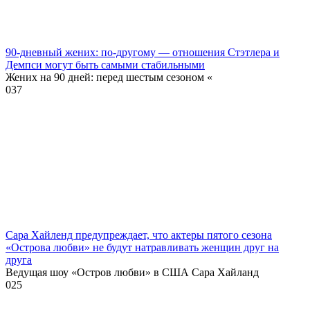
90-дневный жених: по-другому — отношения Стэтлера и
Демпси могут быть самыми стабильными
Жених на 90 дней: перед шестым сезоном «
0
37
Сара Хайленд предупреждает, что актеры пятого сезона
«Острова любви» не будут натравливать женщин друг на
друга
Ведущая шоу «Остров любви» в США Сара Хайланд
0
25