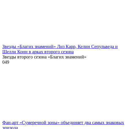
Звезды «Благих знамений» Лиз Карр, Келин Сепульведа и
Шелли Конн в арках второго сезона
Звезды второго сезона «Благих знамений»
0
49
Фан-арт «Сумеречной зоны» объединяет два самых знаковых
эпизода