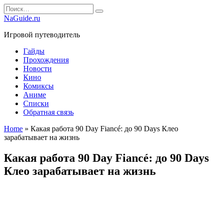
Перейти
Search
к
for:
NaGuide.ru
содержанию
Игровой путеводитель
Гайды
Прохождения
Новости
Кино
Комиксы
Аниме
Списки
Обратная связь
Home
»
Какая работа 90 Day Fiancé: до 90 Days Клео
зарабатывает на жизнь
Какая работа 90 Day Fiancé: до 90 Days
Клео зарабатывает на жизнь