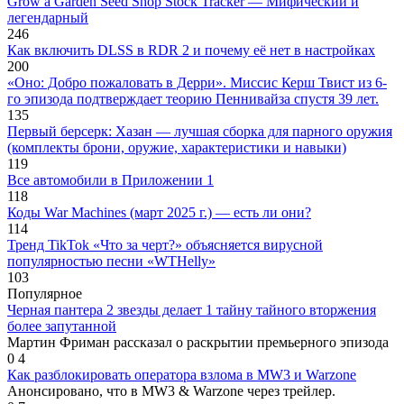
Grow a Garden Seed Shop Stock Tracker — Мифический и
легендарный
246
Как включить DLSS в RDR 2 и почему её нет в настройках
200
«Оно: Добро пожаловать в Дерри». Миссис Керш Твист из 6-
го эпизода подтверждает теорию Пеннивайза спустя 39 лет.
135
Первый берсерк: Хазан — лучшая сборка для парного оружия
(комплекты брони, оружие, характеристики и навыки)
119
Все автомобили в Приложении 1
118
Коды War Machines (март 2025 г.) — есть ли они?
114
Тренд TikTok «Что за черт?» объясняется вирусной
популярностью песни «WTHelly»
103
Популярное
Черная пантера 2 звезды делает 1 тайну тайного вторжения
более запутанной
Мартин Фриман рассказал о раскрытии премьерного эпизода
0
4
Как разблокировать оператора взлома в MW3 и Warzone
Анонсировано, что в MW3 & Warzone через трейлер.