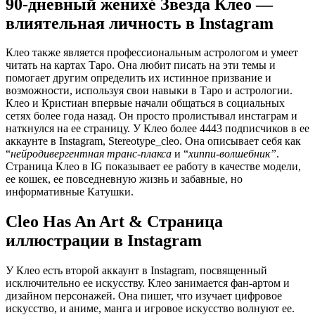
90-дневный женихé Звезда Клео —
влиятельная личность в Instagram
Клео также является профессиональным астрологом и умеет
читать на картах Таро. Она любит писать на эти темы и
помогает другим определить их истинное призвание и
возможности, используя свои навыки в Таро и астрологии.
Клео и Кристиан впервые начали общаться в социальных
сетях более года назад. Он просто пролистывал инстаграм и
наткнулся на ее страницу. У Клео более 4443 подписчиков в ее
аккаунте в Instagram, Stereotype_cleo. Она описывает себя как
“
нейродивергентная транс-плакса
и “
хиппи-волшебник”
.
Страница Клео в IG показывает ее работу в качестве модели,
ее кошек, ее повседневную жизнь и забавные, но
информативные Катушки.
Cleo Has An Art & Страница
иллюстрации в Instagram
У Клео есть второй аккаунт в Instagram, посвященный
исключительно ее искусству. Клео занимается фан-артом и
дизайном персонажей. Она пишет, что изучает цифровое
искусство, и аниме, манга и игровое искусство волнуют ее.