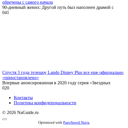
обречены с самого начала
90-дневный жених: Другой путь был наполнен драмой с
0
41
Спустя 3 года телешоу Lando Disney Plus все еще официально
«приостановлено»
Впервые анонсированная в 2020 году серия «Звездных
0
20
Контакты
Политика конфиденциальности
© 2026 NaGuide.ru
Optimized with
PageSpeed Ninja