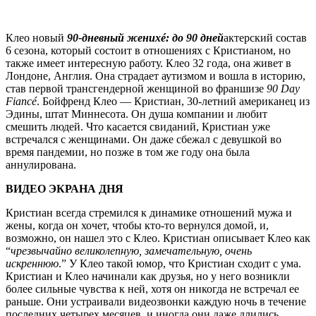
Клео новый
90-дневный женихé: до 90 дней
актерский состав
6 сезона, который состоит в отношениях с Кристианом, но
также имеет интересную работу. Клео 32 года, она живет в
Лондоне, Англия. Она страдает аутизмом и вошла в историю,
став первой трансгендерной женщиной во франшизе
90 Day
Fiancé
. Бойфренд Клео — Кристиан, 30-летний американец из
Эдины, штат Миннесота. Он душа компании и любит
смешить людей. Что касается свиданий, Кристиан уже
встречался с женщинами. Он даже сбежал с девушкой во
время пандемии, но позже в том же году она была
аннулирована.
ВИДЕО ЭКРАНА ДНЯ
Кристиан всегда стремился к динамике отношений мужа и
жены, когда он хочет, чтобы кто-то вернулся домой, и,
возможно, он нашел это с Клео. Кристиан описывает Клео как
“
чрезвычайно великолепную, замечательную, очень
искреннюю
.” У Клео такой юмор, что Кристиан сходит с ума.
Кристиан и Клео начинали как друзья, но у него возникли
более сильные чувства к ней, хотя он никогда не встречал ее
раньше. Они устраивали видеозвонки каждую ночь в течение
последних четырех месяцев, и иногда они даже длились