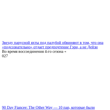
Звезду парусной яхты под палубой обвиняют в том, что она
«подсознательно» отдает предпочтение Гэри, а не Дейзи
Во время воссоединения 4-го сезона «
0
27
90 Day Fiancee: The Other Way — 10 пар, которые были