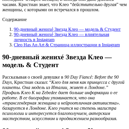
часами. Кристиан знает, что Клео “
действительно другая
” чем
женщины, с которыми он встречался в прошлом.
Содержание
90-дневный женихé Звезда Клео — модель & Студент
90-дневный женихé Звезда Клео — влиятельная
личность в Instagram
Cleo Has An Art & Страница иллюстрации в Instagram
90-дневный женихé Звезда Клео —
модель & Студент
Рассказывая о своей девушке в
90 Day Fiancé: Before the 90
Days
, Кристиан сказал: “
Клео для меня как принцесса с другой
планеты.
Она модель из Италии, живет в Лондоне.
”
Профиль Клео К на
Zebedee
дает больше информации о ее
работе. В ее биографии упоминается, что она
«
трансгендерная женщина и нейроотличная активистка
».
базируется в Лондоне. Клео учится на степень магистра
психологии и интересуется благополучием, актерским
мастерством, искусством и продвижением разнообразия.