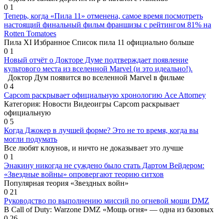
0
1
Теперь, когда «Пила 11» отменена, самое время посмотреть
настоящий финальный фильм франшизы с рейтингом 81% на
Rotten Tomatoes
Пила XI Избранное Список пила 11 официально больше
0
1
Новый отчёт о Докторе Думе подтверждает появление
культового места из вселенной Marvel (и это идеально!).
Доктор Дум появится во вселенной Marvel в фильме
0
4
Capcom раскрывает официальную хронологию Ace Attorney
Категория: Новости Видеоигры Capcom раскрывает
официальную
0
5
Когда Джокер в лучшей форме? Это не то время, когда вы
могли подумать
Все любят клоунов, и ничто не доказывает это лучше
0
1
Энакину никогда не суждено было стать Дартом Вейдером:
«Звездные войны» опровергают теорию ситхов
Популярная теория «Звездных войн»
0
21
Руководство по выполнению миссий по огневой мощи DMZ
В Call of Duty: Warzone DMZ «Мощь огня» — одна из базовых
0
26