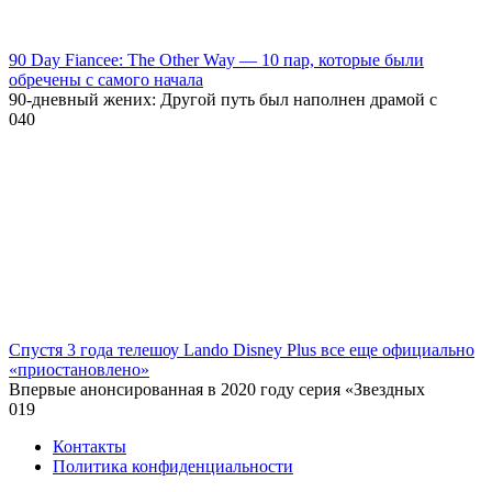
90 Day Fiancee: The Other Way — 10 пар, которые были
обречены с самого начала
90-дневный жених: Другой путь был наполнен драмой с
0
40
Спустя 3 года телешоу Lando Disney Plus все еще официально
«приостановлено»
Впервые анонсированная в 2020 году серия «Звездных
0
19
Контакты
Политика конфиденциальности