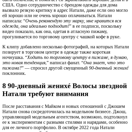
США. Одно сотрудничество с брендом одежды для дома
вызвало резкую критику в адрес Натали, даже если оно могло
ей хорошо или не очень хорошо оплачиваться. Натали
написала: “
Очень рекомендую эту марку, мне нравится вся
одежда, она идеально подходит!
” в ее подписи, поскольку
видео показало, как она, одетая в атласную пижаму,
прогуливается по торговому центру с чашкой кофе в руке.
К клипу добавлено несколько фотографий, на которых Натали
позирует в торговом центре в одежде также короткая
ночнушка. “
Ходить по торговому центру в пижаме, я думаю,
это новая тенденция
,” написал фанат. “
Она знает, что это
пижама?
” — спросил другой смущенный
90-дневный женихé
поклонник.
8 90-дневный женихé Волосы звездной
Натали требуют внимания
После расставания с Майком и новых отношений с Джошем
Натали снова сосредоточилась на модельном бизнесе. Джош,
управляющий модельным агентством, возможно, подтолкнул
ее к экспериментам с разными стилями и нарядами, особенно
для ее личного портфолио. В октябре 2022 года Натали