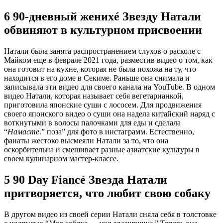
6 90-дневный женихé Звезду Натали
обвиняют в культурном присвоении
Натали была занята распространением слухов о расколе с
Майком еще в феврале 2021 года, разместив видео о том, как
она готовит на кухне, которая не была похожа на ту, что
находится в его доме в Секиме. Раньше она снимала и
записывала эти видео для своего канала на YouTube. В одном
видео Натали, которая называет себя вегетарианкой,
приготовила японские суши с лососем. Для продвижения
своего японского видео о суши она надела китайский наряд с
воткнутыми в волосы палочками для еды и сделала
“
Намасте
.” поза” для фото в инстаграмм. Естественно,
фанаты жестоко высмеяли Натали за то, что она
оскорбительна и смешивает разные азиатские культуры в
своем кулинарном мастер-классе.
5 90 Day Fiancé Звезда Натали
притворяется, что любит свою собаку
В другом видео из своей серии Натали сняла себя в толстовке