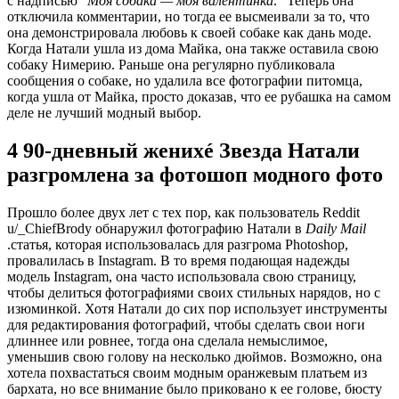
с надписью “
Моя собака — моя валентинка
.” Теперь она
отключила комментарии, но тогда ее высмеивали за то, что
она демонстрировала любовь к своей собаке как дань моде.
Когда Натали ушла из дома Майка, она также оставила свою
собаку Нимерию. Раньше она регулярно публиковала
сообщения о собаке, но удалила все фотографии питомца,
когда ушла от Майка, просто доказав, что ее рубашка на самом
деле не лучший модный выбор.
4 90-дневный женихé Звезда Натали
разгромлена за фотошоп модного фото
Прошло более двух лет с тех пор, как пользователь Reddit
u/_ChiefBrody обнаружил фотографию Натали в
Daily Mail
.статья, которая использовалась для разгрома Photoshop,
провалилась в Instagram. В то время подающая надежды
модель Instagram, она часто использовала свою страницу,
чтобы делиться фотографиями своих стильных нарядов, но с
изюминкой. Хотя Натали до сих пор использует инструменты
для редактирования фотографий, чтобы сделать свои ноги
длиннее или ровнее, тогда она сделала немыслимое,
уменьшив свою голову на несколько дюймов. Возможно, она
хотела похвастаться своим модным оранжевым платьем из
бархата, но все внимание было приковано к ее голове, бюсту