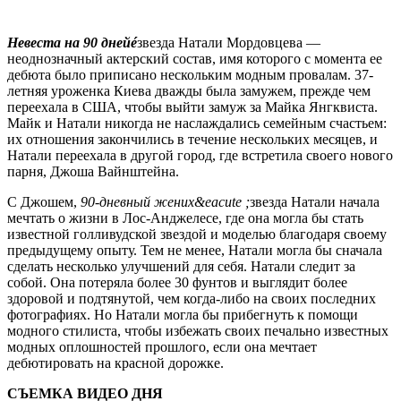
Невеста на 90 днейé
звезда Натали Мордовцева —
неоднозначный актерский состав, имя которого с момента ее
дебюта было приписано нескольким модным провалам. 37-
летняя уроженка Киева дважды была замужем, прежде чем
переехала в США, чтобы выйти замуж за Майка Янгквиста.
Майк и Натали никогда не наслаждались семейным счастьем:
их отношения закончились в течение нескольких месяцев, и
Натали переехала в другой город, где встретила своего нового
парня, Джоша Вайнштейна.
С Джошем,
90-дневный жених&eacute ;
звезда Натали начала
мечтать о жизни в Лос-Анджелесе, где она могла бы стать
известной голливудской звездой и моделью благодаря своему
предыдущему опыту. Тем не менее, Натали могла бы сначала
сделать несколько улучшений для себя. Натали следит за
собой. Она потеряла более 30 фунтов и выглядит более
здоровой и подтянутой, чем когда-либо на своих последних
фотографиях. Но Натали могла бы прибегнуть к помощи
модного стилиста, чтобы избежать своих печально известных
модных оплошностей прошлого, если она мечтает
дебютировать на красной дорожке.
СЪЕМКА ВИДЕО ДНЯ