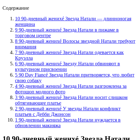
Содержание
10 90-дневный женихé Звезда Натали — длинноногая
женщина
9 90-дневный женихé Звезда Натали в пижаме в
торговом центре
8 90-дневный женихé Волосы звездной Натали требуют
внимания
7 90-дневный женихé Звезда Натали одевается как
Круэлла
6 90-дневный женихé Звезду Натали обвиняют в
культурном присвоении
5 90 Day Fiancé Звезда Натали притворяется, что любит
свою собаку
4 90-дневный женихé Звезда Натали разгромлена за
фотошоп модного фото
3 90-дневный женихé Звезда Натали носит слишком
обтягивающее платье
2 90-дневный женихé У звезды Натали конфликт
платьев с Дебби Джонсон
1 90-дневный женихé Звезда Натали нуждается в
обновлении макияжа
10 90-дневный женихé Звезда Натали