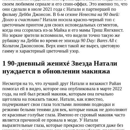
своем любимом сериале и его спин-оффах. Это именно то, что
они сделали в июле 2021 года с Натали и партнершей по
фильму Дебби Джонсон. В 6-м сезоне
Невеста на 90 дней:
Долго и счастливо?
Натали носила красно-черный топ с
цветочным принтом для своих исповедальных сегментов,
когда она ссорилась из-за Майка и его мамы Триш Янгквист.
Но зоркие зрители вспомнили, что видели точно такую ​​же
рубашку на Дебби во время ее эпизода
90 Day: Bares All
с
Кольтом Джонсоном. Верх имел такой же вырез, цветовую
гамму и характерный цветочный узор.
1 90-дневный женихé Звезда Натали
нуждается в обновлении макияжа
Несмотря на то, что лучший друг Натали и визажист Райан
помогал ей в видео, которое она опубликовала в марте 2022
года, на ней был резкий макияж, которым она печально
щеголяла на показать также. Натали, как известно,
подчеркивает свои глаза толстыми линиями подводки и
резкими белыми тенями для век, которые никак не дополняют
ее красивые голубые глаза. Именно ее суровый макияж часто
является причиной ее провала в моде. У Натали
выразительные глаза, которые прекрасно смотрятся даже без