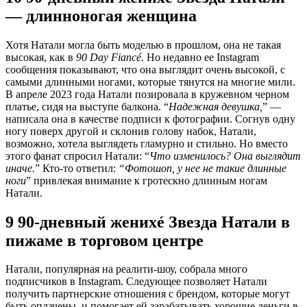
— длинноногая женщина
Хотя Натали могла быть моделью в прошлом, она не такая
высокая, как в
90 Day Fiancé.
Но недавно ее Instagram
сообщения показывают, что она выглядит очень высокой, с
самыми длинными ногами, которые тянутся на многие мили.
В апреле 2023 года Натали позировала в кружевном черном
платье, сидя на выступе балкона. “
Надежная девушка,
” —
написала она в качестве подписи к фотографии. Согнув одну
ногу поверх другой и склонив голову набок, Натали,
возможно, хотела выглядеть гламурно и стильно. Но вместо
этого фанат спросил Натали: “
Что изменилось? Она выглядит
иначе.
” Кто-то ответил:
“Фотошоп, у нее не такие длинные
ноги
” привлекая внимание к гротескно длинным ногам
Натали.
9 90-дневный женихé Звезда Натали в
пижаме в торговом центре
Натали, популярная на реалити-шоу, собрала много
подписчиков в Instagram. Следующее позволяет Натали
получить партнерские отношения с брендом, которые могут
быть оплачены, и помогает ей зарабатывать хорошие деньги в