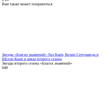
Вам также может понравиться
Звезды «Благих знамений» Лиз Карр, Келин Сепульведа и
Шелли Конн в арках второго сезона
Звезды второго сезона «Благих знамений»
0
48