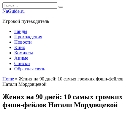
Перейти
Search
к
for:
NaGuide.ru
содержанию
Игровой путеводитель
Гайды
Прохождения
Новости
Кино
Комиксы
Аниме
Списки
Обратная связь
Home
»
Жених на 90 дней: 10 самых громких фэшн-фейлов
Натали Мордовцевой
Жених на 90 дней: 10 самых громких
фэшн-фейлов Натали Мордовцевой