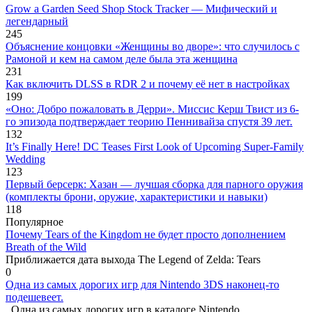
Grow a Garden Seed Shop Stock Tracker — Мифический и
легендарный
245
Объяснение концовки «Женщины во дворе»: что случилось с
Рамоной и кем на самом деле была эта женщина
231
Как включить DLSS в RDR 2 и почему её нет в настройках
199
«Оно: Добро пожаловать в Дерри». Миссис Керш Твист из 6-
го эпизода подтверждает теорию Пеннивайза спустя 39 лет.
132
It’s Finally Here! DC Teases First Look of Upcoming Super-Family
Wedding
123
Первый берсерк: Хазан — лучшая сборка для парного оружия
(комплекты брони, оружие, характеристики и навыки)
118
Популярное
Почему Tears of the Kingdom не будет просто дополнением
Breath of the Wild
Приближается дата выхода The Legend of Zelda: Tears
0
Одна из самых дорогих игр для Nintendo 3DS наконец-то
подешевеет.
Одна из самых дорогих игр в каталоге Nintendo