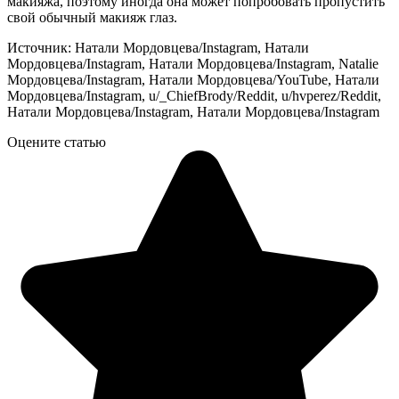
макияжа, поэтому иногда она может попробовать пропустить
свой обычный макияж глаз.
Источник: Натали Мордовцева/Instagram, Натали
Мордовцева/Instagram, Натали Мордовцева/Instagram, Natalie
Мордовцева/Instagram, Натали Мордовцева/YouTube, Натали
Мордовцева/Instagram, u/_ChiefBrody/Reddit, u/hvperez/Reddit,
Натали Мордовцева/Instagram, Натали Мордовцева/Instagram
Оцените статью