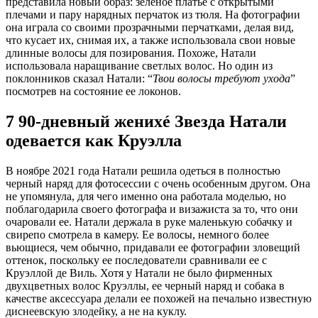
представила новый образ: зеленое платье с открытыми
плечами и пару нарядных перчаток из тюля. На фотографии
она играла со своими прозрачными перчатками, делая вид,
что кусает их, снимая их, а также использовала свои новые
длинные волосы для позирования. Похоже, Натали
использовала наращивание светлых волос. Но один из
поклонников сказал Натали: “
Твои волосы требуют ухода
”
посмотрев на состояние ее локонов.
7 90-дневный женихé Звезда Натали
одевается как Круэлла
В ноябре 2021 года Натали решила одеться в полностью
черный наряд для фотосессии с очень особенным другом. Она
не упомянула, для чего именно она работала моделью, но
поблагодарила своего фотографа и визажиста за то, что они
очаровали ее. Натали держала в руке маленькую собачку и
свирепо смотрела в камеру. Ее волосы, немного более
вьющиеся, чем обычно, придавали ее фотографии зловещий
оттенок, поскольку ее последователи сравнивали ее с
Круэллой де Виль. Хотя у Натали не было фирменных
двухцветных волос Круэллы, ее черный наряд и собака в
качестве аксессуара делали ее похожей на печально известную
диснеевскую злодейку, а не на куклу.