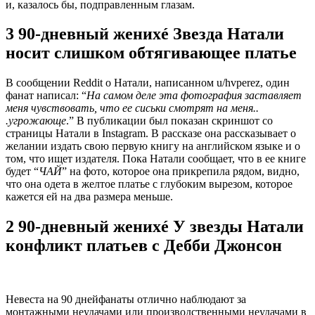
и, казалось бы, подправленным глазам.
3 90-дневный женихé Звезда Натали
носит слишком обтягивающее платье
В сообщении Reddit о Натали, написанном u/hvperez, один
фанат написал: “
На самом деле эта фотография заставляет
меня чувствовать, что ее сиськи смотрят на меня..
.угрожающе
.” В публикации был показан скриншот со
страницы Натали в Instagram. В рассказе она рассказывает о
желании издать свою первую книгу на английском языке и о
том, что ищет издателя. Пока Натали сообщает, что в ее книге
будет “
ЧАЙ
” на фото, которое она прикрепила рядом, видно,
что она одета в желтое платье с глубоким вырезом, которое
кажется ей на два размера меньше.
2 90-дневный женихé У звезды Натали
конфликт платьев с Дебби Джонсон
Невеста на 90 днейфанаты отлично наблюдают за
монтажными неудачами или производственными неудачами в