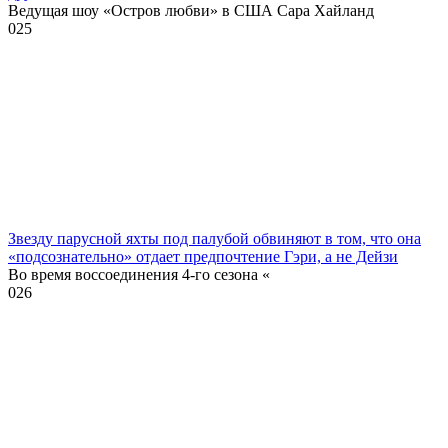
Ведущая шоу «Остров любви» в США Сара Хайланд
0
25
Звезду парусной яхты под палубой обвиняют в том, что она
«подсознательно» отдает предпочтение Гэри, а не Дейзи
Во время воссоединения 4-го сезона «
0
26