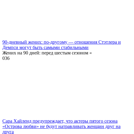
90-дневный жених: по-другому — отношения Стэтлера и
Демпси могут быть самыми стабильными
Жених на 90 дней: перед шестым сезоном «
0
36
Сара Хайленд предупреждает, что актеры пятого сезона
«Острова любви» не будут натравливать женщин друг на
друга