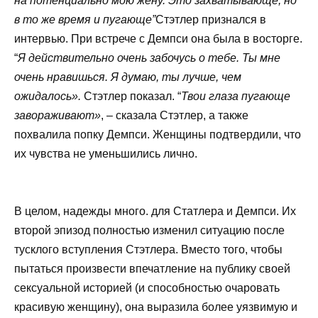
на потенциально мою жену. Это захватывающе, но
в то же время и пугающе”
Стэтлер признался в
интервью. При встрече с Демпси она была в восторге.
“
Я действительно очень забочусь о тебе. Ты мне
очень нравишься. Я думаю, ты лучше, чем
ожидалось».
Стэтлер показал. “
Твои глаза пугающе
завораживают»
, – сказала Стэтлер, а также
похвалила попку Демпси. Женщины подтвердили, что
их чувства не уменьшились лично.
В целом, надежды много. для Статлера и Демпси. Их
второй эпизод полностью изменил ситуацию после
тусклого вступления Стэтлера. Вместо того, чтобы
пытаться произвести впечатление на публику своей
сексуальной историей (и способностью очаровать
красивую женщину), она выразила более уязвимую и