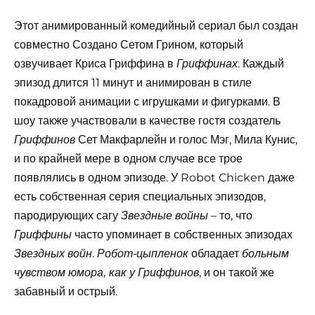
Этот анимированный комедийный сериал был создан
совместно Создано Сетом Грином, который
озвучивает Криса Гриффина в
. Каждый
Гриффинах
эпизод длится 11 минут и анимирован в стиле
покадровой анимации с игрушками и фигурками. В
шоу также участвовали в качестве гостя создатель
Сет Макфарлейн и голос Мэг, Мила Кунис,
Гриффинов
и по крайней мере в одном случае все трое
появлялись в одном эпизоде. У Robot Chicken даже
есть собственная серия специальных эпизодов,
пародирующих сагу
– то, что
Звездные войны
часто упоминает в собственных эпизодах
Гриффины
.
обладает
Звездных войн
Робот-цыпленок
больным
, и он такой же
чувством юмора, как у Гриффинов
забавный и острый.