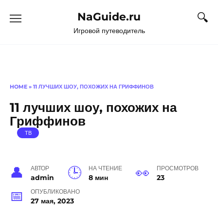
Перейти
NaGuide.ru
к
содержанию
Игровой путеводитель
HOME
»
11 ЛУЧШИХ ШОУ, ПОХОЖИХ НА ГРИФФИНОВ
11 лучших шоу, похожих на
Гриффинов
ТВ
АВТОР
НА ЧТЕНИЕ
ПРОСМОТРОВ
admin
8 мин
23
ОПУБЛИКОВАНО
27 мая, 2023