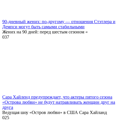
90-дневный жених: по-другому — отношения Стэтлера и
Демпси могут быть самыми стабильными
Жених на 90 дней: перед шестым сезоном «
0
37
Сара Хайленд предупреждает, что актеры пятого сезона
«Острова любви» не будут натравливать женщин друг на
друга
Ведущая шоу «Остров любви» в США Сара Хайланд
0
25