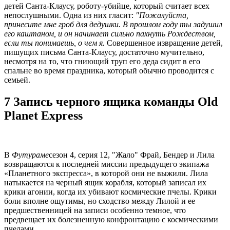
детей Санта-Клаусу, роботу-убийце, который считает всех
непослушными. Одна из них гласит:
"Пожалуйста,
принесите мне гроб для дедушки. В прошлом году ты задушил
его каштаном, и он начинает сильно пахнуть Рождеством,
если ты понимаешь, о чем я.
Совершенное извращение детей,
пишущих письма Санта-Клаусу, достаточно мучительно,
несмотря на то, что гниющий труп его деда сидит в его
спальне во время праздника, который обычно проводится с
семьей.
7 Запись черного ящика команды Old
Planet Express
В
Футураме
сезон 4, серия 12, "Жало" Фрай, Бендер и Лила
возвращаются к последней миссии предыдущего экипажа
«Планетного экспресса», в которой они не выжили. Лила
натыкается на черный ящик корабля, который записал их
крики агонии, когда их убивают космические пчелы. Крики
боли вполне ощутимы, но сходство между Лилой и ее
предшественницей на записи особенно темное, что
предвещает их болезненную конфронтацию с космическими
пчелами.