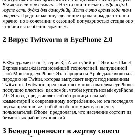
Вы можете мне помочь?»
На что они отвечают:
«Да, в фуд-
корте есть будка для самоубийц. Хотя в это время года там
очередь.
Предположение, сделанное продавцом, достаточно
мрачно, но в сочетании с сезонной популярностью стенда оно
становится особенно мрачным.
2 Вирус Twitworm и EyePhone 2.0
В
Футураме
сезон 7, серия 3, "Атака убийцы" Экипаж Planet
Express наслаждается новейшей технологией, выпущенной
злой Momcorp, eyePhone. Эта пародия на Apple даже включала
пародию на Twitter, которая выпускает вирус под названием
Twitworm. Twitworm предлагает всем пользователям eyePhone
послушно плестись, как зомби, чтобы купить новый eyePhone
2.0. Эпизод представляет собой проницательный
комментарий к современному потреблению, но эта последняя
шутка представляет собой особенно мрачную оценку
пользователей iPhone, предполагая, что население состоит из
безмозглых рабов технологий.
3 Бендер приносит в жертву своего