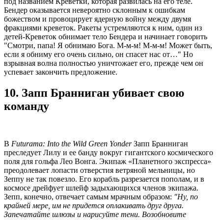
под названием Креветки, которая развилась на его теле.
Бендер оказывается невероятно склонным к ошибкам
божеством и провоцирует ядерную войну между двумя
фракциями креветок. Ракеты устремляются к ним, один из
детей-Креветок обнимает тело Бендера и начинает говорить
"Смотри, папа! Я обнимаю Бога. М-м-м! М-м-м! Может быть,
если я обниму его очень сильно, он спасет нас от…" Но
взрывная волна полностью уничтожает его, прежде чем он
успевает закончить предложение.
10. Запп Бранниган убивает свою
команду
В
Futurama: Into the Wild Green Yonder
Запп Бранниган
преследует Лилу и ее банду вокруг гигантского космического
поля для гольфа Лео Вонга. Экипаж «Планетного экспресса»
преодолевает лопасти отверстия ветряной мельницы, но
Зеппу не так повезло. Его корабль разрезается пополам, и в
космосе дрейфует шлейф задыхающихся членов экипажа.
Зепп, конечно, отвечает самым мрачным образом:
"Ну, по
крайней мере, им не придется оплакивать друг друга.
Запечатайте шлюзы и нарисуйте тени. Возобновите