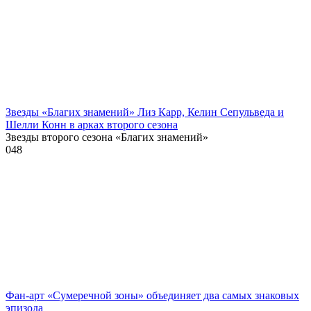
Звезды «Благих знамений» Лиз Карр, Келин Сепульведа и
Шелли Конн в арках второго сезона
Звезды второго сезона «Благих знамений»
0
48
Фан-арт «Сумеречной зоны» объединяет два самых знаковых
эпизода