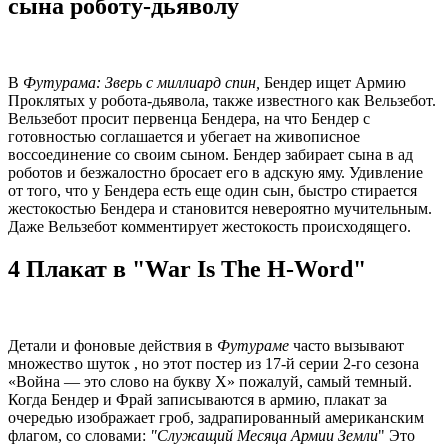
сына роботу-дьяволу
В
Футурама: Зверь с миллиард спин,
Бендер ищет Армию
Проклятых у робота-дьявола, также известного как Вельзебот.
Вельзебот просит первенца Бендера, на что Бендер с
готовностью соглашается и убегает на живописное
воссоединение со своим сыном. Бендер забирает сына в ад
роботов и безжалостно бросает его в адскую яму. Удивление
от того, что у Бендера есть еще один сын, быстро стирается
жестокостью Бендера и становится невероятно мучительным.
Даже Вельзебот комментирует жестокость происходящего.
4 Плакат в "War Is The H-Word"
Детали и фоновые действия в
Футураме
часто вызывают
множество шуток , но этот постер из 17-й серии 2-го сезона
«Война — это слово на букву Х» пожалуй, самый темный.
Когда Бендер и Фрай записываются в армию, плакат за
очередью изображает гроб, задрапированный американским
флагом, со словами:
"Служащий Месяца Армии Земли
" Это