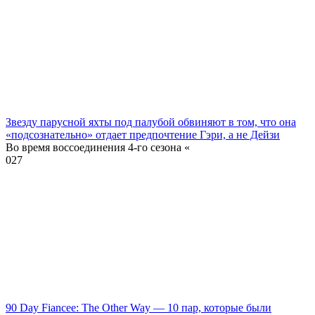
Звезду парусной яхты под палубой обвиняют в том, что она
«подсознательно» отдает предпочтение Гэри, а не Дейзи
Во время воссоединения 4-го сезона «
0
27
90 Day Fiancee: The Other Way — 10 пар, которые были