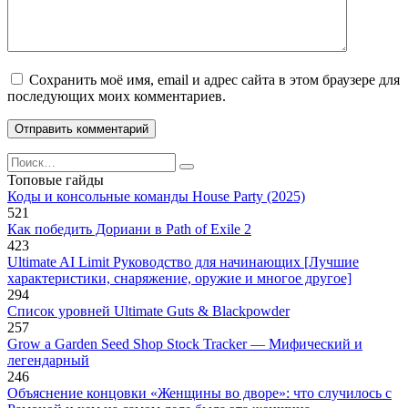
Сохранить моё имя, email и адрес сайта в этом браузере для
последующих моих комментариев.
Search
for:
Топовые гайды
Коды и консольные команды House Party (2025)
521
Как победить Дориани в Path of Exile 2
423
Ultimate AI Limit Руководство для начинающих [Лучшие
характеристики, снаряжение, оружие и многое другое]
294
Список уровней Ultimate Guts & Blackpowder
257
Grow a Garden Seed Shop Stock Tracker — Мифический и
легендарный
246
Объяснение концовки «Женщины во дворе»: что случилось с