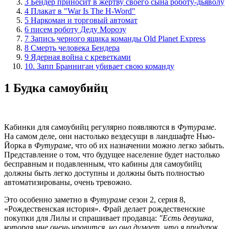
3 Бендер приносит в жертву своего сына роботу-дьяволу
4 Плакат в "War Is The H-Word"
5 Наркоман и торговый автомат
6 писем роботу Деду Морозу
7 Запись черного ящика команды Old Planet Express
8 Смерть человека Бендера
9 Ядерная война с креветками
10. Запп Бранниган убивает свою команду
1 Будка самоубийц
Кабинки для самоубийц регулярно появляются в
Фу
тураме
.
На самом деле, они настолько вездесущи в ландшафте Нью-
Йорка в
Футураме
, что об их назначении можно легко забыть.
Представление о том, что будущее население будет настолько
бесправным и подавленным, что кабины для самоубийц
должны быть легко доступны и должны быть полностью
автоматизированы, очень тревожно.
Это особенно заметно в
Футураме
сезон 2, серия 8,
«Рождественская история». Фрай делает рождественские
покупки для Лилы и спрашивает продавца:
"Есть девушка,
которая мне очень нравится, но она думает, что я придурок.