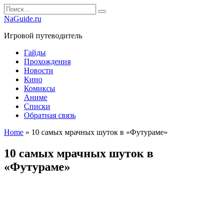
Перейти
Search
к
for:
NaGuide.ru
содержанию
Игровой путеводитель
Гайды
Прохождения
Новости
Кино
Комиксы
Аниме
Списки
Обратная связь
Home
»
10 самых мрачных шуток в «Футураме»
10 самых мрачных шуток в
«Футураме»