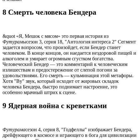
8 Смерть человека Бендера
&quot «Я, Мешок с мясом» это первая история из
Футурамы
сезон 3, серия 18, "Антология интереса 2" Сегмент
задается вопросом, что произойдет, если Бендер станет
человеком. В конце концов, он наедается нездоровой пищей и
алкоголем и умирает огромным сгустком богатства.
Человеческий Бендер — это комментарий к человеческим
излишествам и предостережение от слепой погони за
удовольствиями. Его смерть — кульминация этой метафоры.
Хотя "Ву" звук, который исходит от жировых складок
человека Бендера, быстро поднимает настроение, это
особенно мрачный штрих к сцене.
9 Ядерная война с креветками
Футурама
сезон 4, серия 8, "Годфеллы" изображает Бендера,
дрейфующего в космосе и играющего в бога для цивилизации