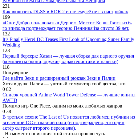
Рамоной и кем на самом деле была эта женщина
231
Как включить DLSS в RDR 2 и почему её нет в настройках
199
«Оно: Добро пожаловать в Дерри». Миссис Керш Твист из 6-
го эпизода подтверждает теорию Пеннивайза спустя 39 лет.
132
It’s Finally Here! DC Teases First Look of Upcoming Super-Family
Wedding
123
Первый берсерк: Хазан — лучшая сборка для парного оружия
(комплекты брони, оружие, характеристики и навыки)
118
Популярное
Где найти Зеки и расширенный рюкзак Зеки в Палии
Хотя в душе Палия — уютный симулятор сообщества, это
0
82
Список уровней Anime World Tower Defense — лучшие юниты
AWTD
Помимо игр One Piece, одним из моих любимых жанров
0
38
В третьем сезоне The Last of Us появится любимец публики из
вселенной DC в главной роли (и подтверждено, что один
актёр сыграет второго персонажа).
На момент написания этой статьи прошло чуть