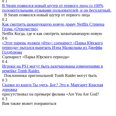
0
1
В Steam появился новый шутер от первого лица со 100%
положительными отзывами пользователей, и он бесплатный.
В Steam появился новый шутер от первого лица
0
2
Как смотреть шокирующую новую драму Netflix Стивена
Грэма «Отрочество»
Netflix Когда, где и как смотреть захватывающую новую
0
6
«Этот парень должен уйти»: сценарист «Парка Юрского
периода» пытался вырезать Иэна Малкольма из Джеффа
Голдблюма
Сценарист «Парка Юрского периода»
0
4
Игроки на PS1 могут быть разочарованы изменениями в
ремейке Tomb Raider.
Поклонники оригинальной Tomb Raider могут быть
0
3
Сказки из книги Ты здесь, Бог? Это я, Маргарет Красная
дорожка
присутствовал на премьере фильма «Are You Are God?
0
3
Вам также может понравиться