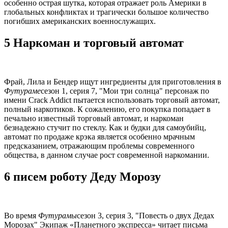
особенно острая шутка, которая отражает роль Америки в
глобальных конфликтах и ​​трагически большое количество
погибших американских военнослужащих.
5 Наркоман и торговый автомат
Фрай, Лила и Бендер ищут ингредиенты для приготовления в
Футураме
сезон 1, серия 7, "Мои три солнца" персонаж по
имени Crack Addict пытается использовать торговый автомат,
полный наркотиков. К сожалению, его покупка попадает в
печально известный торговый автомат, и наркоман
безнадежно стучит по стеклу. Как и будки для самоубийц,
автомат по продаже крэка является особенно мрачным
предсказанием, отражающим проблемы современного
общества, в данном случае рост современной наркомании.
6 писем роботу Деду Морозу
Во время
Футурамы
сезон 3, серия 3, "Повесть о двух Дедах
Морозах" Экипаж «Планетного экспресса» читает письма