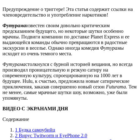
Предупреждение о триггере! Эта статья содержит ссылки на
членовредительство и употребление наркотиков!
Футурама
известен своим довольно критическим
предсказанием будущего, но некоторые шутки особенно
мрачны. Подвиги компании по доставке Planet Express и ее
выдающейся команды обычно превращаются в радостные
экскурсии в веселье. Однако иногда комедия
Футурамы
исходит из очень темного места.
Футурама
столкнулся с бурной историей вещания, но всегда
производил проницательную и резкую сатиру на
современную культуру, спроецированную на 1000 лет в
будущее. Hulu, к счастью, предложила новые сатирические
приключения, заказав совершенно новый сезон
Futurama.
Тем
не менее, самые мрачные шутки шоу, возможно, уже были
упомянуты.
ВИДЕО С ЭКРАНАМИ ДНЯ
Содержание
1 Будка самоубийц
2 Вирус Twitworm и EyePhone 2.0