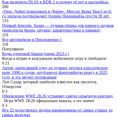
Как включить DLSS в RDR 2 и почему её нет в настройках
200
«Оно: Добро пожаловать в Дерри». Миссис Керш Твист из 6-
го эпизода подтверждает теорию Пеннивайза спустя 39 лет.
133
Первый берсерк: Хазан — лучшая сборка для парного оружия
(комплекты брони, оружие, характеристики и навыки)
119
Все автомобили в Приложении 1
118
Популярное
Коды одинокой башни (июнь 2023 г.)
Когда я играю в казуальную мобильную игру в свободное
0
21
Автор, написавший одну из лучших детских классических
книг 1990-х годов, опубликует фэнтезийную книгу в 2025
году, и это звучит потрясающе
Луи Сахар, который наиболее известен как писатель
Отверстия
0
3
Обновление WWE 2K26 устраняет самую серьёзную критику.
Игра WWE 2K26 официально вышла, а это значит
0
3
Все 22 холостяцких лидера ранжированы от самых старых до
самых молодых