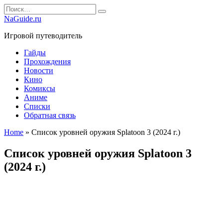
Перейти
Search
к
for:
NaGuide.ru
содержанию
Игровой путеводитель
Гайды
Прохождения
Новости
Кино
Комиксы
Аниме
Списки
Обратная связь
Home
»
Список уровней оружия Splatoon 3 (2024 г.)
Список уровней оружия Splatoon 3
(2024 г.)