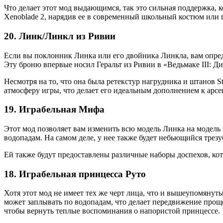
Что делает этот мод выдающимся, так это сильная поддержка, 
Xenoblade 2, нарядив ее в современный школьный костюм или 
20. Линк/Линкл из Ривии
Если вы поклонник Линка или его двойника Линкла, вам опреде
Эту броню впервые носил Геральт из Ривии в «Ведьмаке III: Д
Несмотря на то, что она была ретекстур нагрудника и штанов S
атмосферу игры, что делает его идеальным дополнением к арсе
19. Играбельная Мифа
Этот мод позволяет вам изменить всю модель Линка на модель М
водопадам. На самом деле, у нее также будет небьющийся трезу
Ей также будут предоставлены различные наборы доспехов, кот
18. Играбельная принцесса Руто
Хотя этот мод не имеет тех же черт лица, что и вышеупомянуты
может заплывать по водопадам, что делает передвижение проще,
чтобы вернуть теплые воспоминания о напористой принцессе.