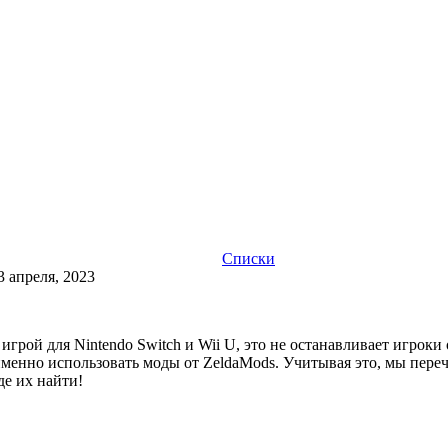
Списки
3 апреля, 2023
ся игрой для Nintendo Switch и Wii U, это не останавливает игро
к именно использовать моды от ZeldaMods. Учитывая это, мы пер
де их найти!