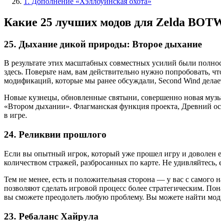
1. Дополнение «Хэллоуинская охота»
Какие 25 лучших модов для Zelda BOT
25. Дыхание дикой природы: Второе дыхание
В результате этих масштабных совместных усилий были полнос
здесь. Поверьте нам, вам действительно нужно попробовать, чтоб
модификаций, которые мы ранее обсуждали, Second Wind делае
Новые кузнецы, обновленные святыни, совершенно новая музык
«Втором дыхании». Флагманская функция проекта, Древний остр
в игре.
24. Реликвии прошлого
Если вы опытный игрок, который уже прошел игру и доволен ее
количеством стражей, разбросанных по карте. Не удивляйтесь, 
Тем не менее, есть и положительная сторона — у вас с самого 
позволяют сделать игровой процесс более стратегическим. По
вы сможете преодолеть любую проблему. Вы можете найти мод 
23. Ребаланс Хайрула