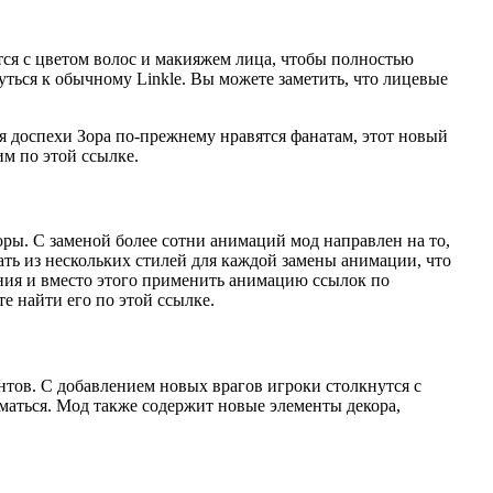
тся с цветом волос и макияжем лица, чтобы полностью
ться к обычному Linkle. Вы можете заметить, что лицевые
я доспехи Зора по-прежнему нравятся фанатам, этот новый
м по этой ссылке.
оры. С заменой более сотни анимаций мод направлен на то,
ть из нескольких стилей для каждой замены анимации, что
ения и вместо этого применить анимацию ссылок по
е найти его по этой ссылке.
тов. С добавлением новых врагов игроки столкнутся с
аться. Мод также содержит новые элементы декора,