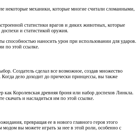
сле некоторые механики, которые многие считали сломанными,
астроенной статистики врагов и диких животных, которые
 доспехи и статистикой оружия.
иты способностью наносить урон при использовании для ударов.
и по этой ссылке.
бор. Создатель сделал все возможное, создав множество
. Когда дело доходит до прически принцессы, вы также
ер как Королевская древняя броня или набор доспехов Линкла.
 скачать и насладиться им по этой ссылке.
жидания, превращая ее в нового главного героя этого
м модом вы можете играть за нее в этой роли, особенно с