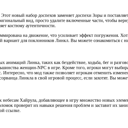
 Этот новый набор доспехов заменяет доспехи Зоры и поставляе
гинальный вид, просто удалите включенные части, чтобы верну
яет костюму аутентичности.
раммирована на движение, что усиливает эффект погружения. Хот
вариант для поклонников Линкл. Вы можете ознакомиться с ни
х анимаций Линка, таких как бездействие, ходьба, бег и разгов
ьшинства женщин-NPC в игре. Кроме того, игроки могут выбира
с. Интересно, что мод также позволяет игрокам отменить измен
орванца Линкла в свой игровой процесс, если захотят. Вы может
 небесам Хайрула, добавляющее в игру множество новых элемен
омок проверит их навыки решения проблем и заставит их заним
ой ссылке.