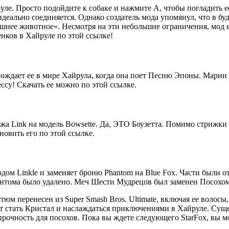
ле. Просто подойдите к собаке и нажмите A, чтобы погладить ее
 идеально соединяется. Однако создатель мода упомянул, что в 
ашнее животное». Несмотря на эти небольшие ограничения, мод 
енков в Хайруле по этой ссылке!
рождает ее в мире Хайрула, когда она поет Песню Эпоны. Марин
су! Скачать ее можно по этой ссылке.
ажа Link на модель Bowsette. Да, ЭТО Боузетта. Помимо стрижки
овить его по этой ссылке.
ом Linkle и заменяет броню Phantom на Blue Fox. Части были о
тома было удалено. Меч Шести Мудрецов был заменен Посохом К
тюм перенесен из Super Smash Bros. Ultimate, включая ее волосы
 стать Кристал и наслаждаться приключениями в Хайруле. Сущест
прочность для посохов. Пока вы ждете следующего StarFox, вы мо