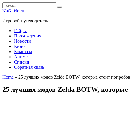
Перейти
Search
к
for:
NaGuide.ru
содержанию
Игровой путеводитель
Гайды
Прохождения
Новости
Кино
Комиксы
Аниме
Списки
Обратная связь
Home
»
25 лучших модов Zelda BOTW, которые стоит попробов
25 лучших модов Zelda BOTW, которые 