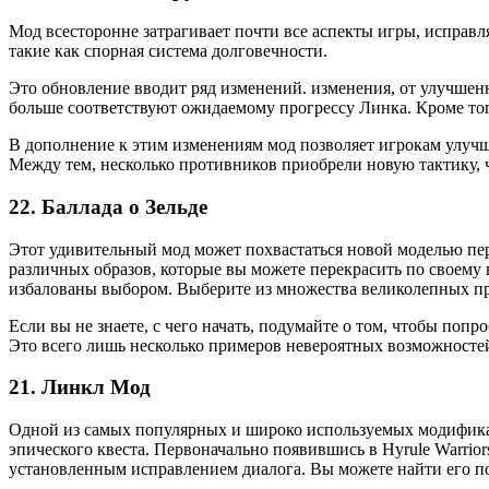
Мод всесторонне затрагивает почти все аспекты игры, исправ
такие как спорная система долговечности.
Это обновление вводит ряд изменений. изменения, от улучшен
больше соответствуют ожидаемому прогрессу Линка. Кроме тог
В дополнение к этим изменениям мод позволяет игрокам улучша
Между тем, несколько противников приобрели новую тактику, ч
22. Баллада о Зельде
Этот удивительный мод может похвастаться новой моделью пер
различных образов, которые вы можете перекрасить по своему 
избалованы выбором. Выберите из множества великолепных при
Если вы не знаете, с чего начать, подумайте о том, чтобы по
Это всего лишь несколько примеров невероятных возможностей,
21. Линкл Мод
Одной из самых популярных и широко используемых модификаци
эпического квеста. Первоначально появившись в Hyrule Warriors
установленным исправлением диалога. Вы можете найти его по