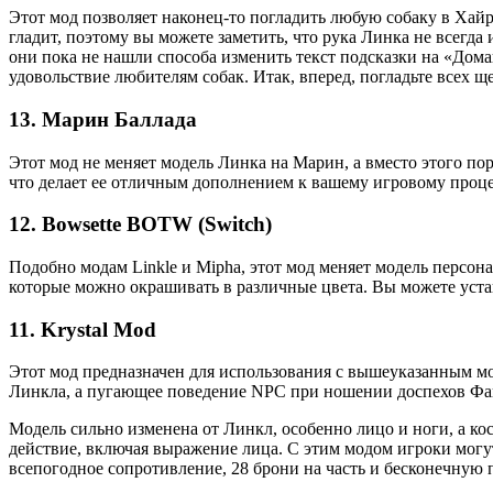
Этот мод позволяет наконец-то погладить любую собаку в Хайру
гладит, поэтому вы можете заметить, что рука Линка не всегда
они пока не нашли способа изменить текст подсказки на «Дом
удовольствие любителям собак. Итак, вперед, погладьте всех щ
13. Марин Баллада
Этот мод не меняет модель Линка на Марин, а вместо этого по
что делает ее отличным дополнением к вашему игровому процес
12. Bowsette BOTW (Switch)
Подобно модам Linkle и Mipha, этот мод меняет модель персон
которые можно окрашивать в различные цвета. Вы можете устан
11. Krystal Mod
Этот мод предназначен для использования с вышеуказанным мод
Линкла, а пугающее поведение NPC при ношении доспехов Фан
Модель сильно изменена от Линкл, особенно лицо и ноги, а кос
действие, включая выражение лица. С этим модом игроки могут
всепогодное сопротивление, 28 брони на часть и бесконечную 