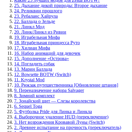
Какие 25 лучших модов для Zelda BOTW?
25. Дыхание дикой природы: Второе дыхание
24. Реликвии прошлого
23. Ребаланс Хайрула
22. Баллада о Зельде
21. Линкл Мод
20. Линк/Линкл из Ривии
19. Играбельная Мифа
18. Играбельная принцесса Руто
17. Хилиан Мифа
16. Набор анимаций для девочек
15. Дополнение «Острова»
14. Погладить собак
13. Марин Баллада
12. Bowsette BOTW (Switch)
11. Krystal Mod
10. Рюкзак путешественника [Обновление штанов]
9. Переназначение набора Salvager
8. Зимний комплект
7. Зонайский щит — Слезы королевства
6. Sequel Toga
5. Футболка Pride для Линка и Линкла
4. Выборочное удаление HUD (переключение)
3. Нет возрождения Кровавой Луны (Switch)
2. Древнее испытание на прочность (переключатель)