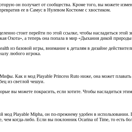
которую он получает от сообщества. Кроме того, вы можете изме
превратив ее в Самус в Нулевом Костюме с хвостиком.
ленно стоит перейти по этой ссылке, чтобы насладиться этой зн
икая Охота», а теперь она попала в мир «Дыхания дикой природы
tealth из базовой игры, внимание к деталям в дизайне действит
налу любого игрока.
ифы. Как и мод Playable Princess Ruto ниже, она может плавать
бец из светлой чешуи.
орые вы можете покрасить, если хотите. Чтобы насладиться этим
й мод Playable Mipha, он по-прежнему удобен в использовании. 
 чем когда-либо. Если вы поклонник Ocarina of Time, то есть бол