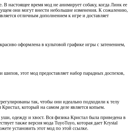
. В настоящее время мод не анимирует собаку, когда Линк ее
будущем они могут внести небольшие изменения. К сожалению,
является отличным дополнением к игре и доставляет
 красиво оформлена в культовой графике игры с затенением,
 и шипов, этот мод предоставляет набор парадных доспехов,
трегулированы так, чтобы они идеально подходили к телу
ристал, который на самом деле является копьем.
, уши, одежду и хвост. Вся физика Кристал была приведена в
вует также версия мода TuyoTuyo, которая дает Krystal
жете установить этот мод по этой ссылке.