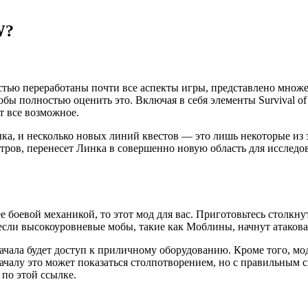
W?
тью переработаны почти все аспекты игры, представлено множе
ы полностью оценить это. Включая в себя элементы Survival of the
т все возможное.
а, и несколько новых линий квестов — это лишь некоторые из 
ов, перенесет Линка в совершенно новую область для исследова
 боевой механикой, то этот мод для вас. Приготовьтесь столкну
если высокоуровневые мобы, такие как Моблины, начнут атаковат
начала будет доступ к приличному оборудованию. Кроме того, мо
началу это может показаться столпотворением, но с правильным
по этой ссылке.