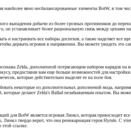
ляя наиболее явно несбалансированные элементы BotW, в том чи
ного выпадения добычи из более грозных противников до перен
о, он устанавливает более рациональную связь между ценами на
ть и настраивать все наборы доспехов, а также наделяет все щ
тобы держать игроков в напряжении. Вы можете увидеть это сам
сонажа Zelda, дополненной потрясающим набором нарядов на вы
вкусу, предоставив вам еще больше возможностей для настройки
чесок, которые действительно выделят ее на поле боя.
пробовать некоторые из дополнительных дополнений мода, наприм
 которые делают Zelda's Ballad незабываемым опытом. Вы можете
й для BotW является игровая Линкл, которая превосходит все о
, Линкл твердо верит, что она реинкарнация героя Hyrule. С эти
 этой ссылке.