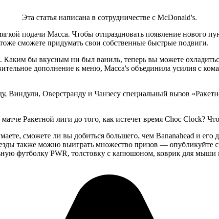
Эта статья написана в сотрудничестве с McDonald's.
ягкой подачи Macca. Чтобы отпраздновать появление нового пу
 тоже сможете придумать свои собственные быстрые подвиги.
з. Каким бы вкусным ни был ваниль, теперь вы можете охладит
ивительное дополнение к меню, Macca's объединила усилия с ко
у, Виндули, Оверстранду и Чанзесу специальный вызов «Ракетн
матче Ракетной лиги до того, как истечет время Choc Clock? Что
маете, сможете ли вы добиться большего, чем Bananahead и его 
аезды также можно выиграть множество призов — опубликуйте 
ьную футболку PWR, толстовку с капюшоном, коврик для мыши и