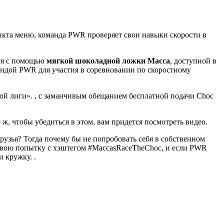
нкта меню, команда PWR проверяет свои навыки скорости в
ься с помощью
мягкой шоколадной ложки Macca
, доступной в
мандой PWR для участия в соревновании по скоростному
ой лиги». , с заманчивым обещанием бесплатной подачи Choc
 ж, чтобы убедиться в этом, вам придется посмотреть видео.
друзья? Тогда почему бы не попробовать себя в собственном
свою попытку с хэштегом #MaccasRaceTheChoc, и если PWR
 кружку. .