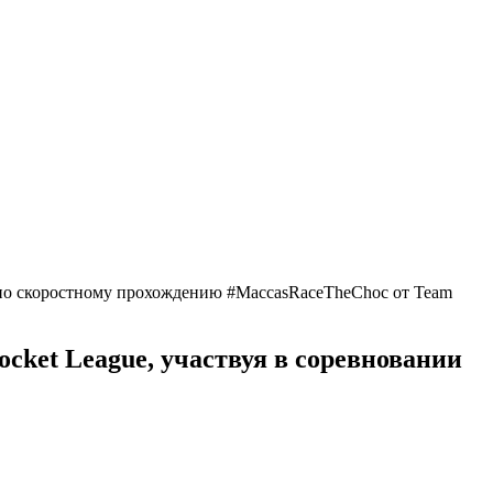
 по скоростному прохождению #MaccasRaceTheChoc от Team
ket League, участвуя в соревновании