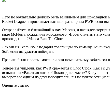
Лето не обязательно должно быть ванильным для шоколадной м
Rocket League и приглашает вас выиграть призы PWR, если вы
Отправляйтесь в ближайший к вам Macca's, и вас ждет сюрпри
виде McFlurry, рожка или мороженого. Чтобы отметить это уд
прохождению #MaccasRaceTheChoc.
Лахлан из Team PWR подарил товарищам по команде Бананахед
Soft, если им удастся победить.
Правила были просты: могли ли они помешать ему забить гол в 
Теперь вы увидели, как PWR сражается с Choc Clock. Как вы ду
испытании «Ракетная лига» «Шоколадные часы»? За лучшие з
выберет вас одним из двух победителей, вы получите официал
Оцените статью