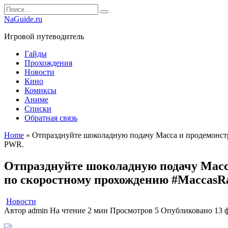
Перейти
Search
к
for:
NaGuide.ru
содержанию
Игровой путеводитель
Гайды
Прохождения
Новости
Кино
Комиксы
Аниме
Списки
Обратная связь
Home
»
Отпразднуйте шоколадную подачу Macca и продемонстр
PWR.
Отпразднуйте шоколадную подачу Macca
по скоростному прохождению #MaccasR
Новости
Автор
admin
На чтение
2 мин
Просмотров
5
Опубликовано
13 