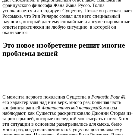
французского философа Жана Жака-Руссо. Толпа
успокаивается и аплодирует Существу. Позже он рассказывает
Росомахе, что Рид Ричардс создал для него специальный
наушник, который дает ему спокойные и аргументированные
ответы практически на любую ситуацию, в которой он
оказывается.
Это новое изобретение решит многие
проблемы вещей
С момента первого появления Существа в
Fantastic Four #1
его характер взял над ним верх. много раз; большая часть
конфликта ранней
Фантастической четверки
Комиксы
наблюдают, как Существо раскритиковало Джонни Сторма из-
за розыгрышей, которые последний мог сыграть с ним. Хотя
эти ситуации в основном разыгрывались для смеха, было
много раз, когда вспыльчивость Существа доставляла ему
неприятности. Но теперь, благодаря Риду Ричардсу, Вещи