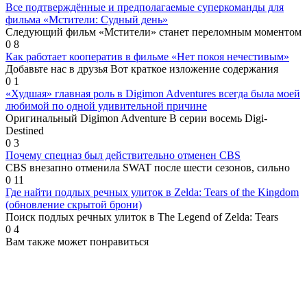
Все подтверждённые и предполагаемые суперкоманды для
фильма «Мстители: Судный день»
Следующий фильм «Мстители» станет переломным моментом
0
8
Как работает кооператив в фильме «Нет покоя нечестивым»
Добавьте нас в друзья Вот краткое изложение содержания
0
1
«Худшая» главная роль в Digimon Adventures всегда была моей
любимой по одной удивительной причине
Оригинальный Digimon Adventure В серии восемь Digi-
Destined
0
3
Почему спецназ был действительно отменен CBS
CBS внезапно отменила SWAT после шести сезонов, сильно
0
11
Где найти подлых речных улиток в Zelda: Tears of the Kingdom
(обновление скрытой брони)
Поиск подлых речных улиток в The Legend of Zelda: Tears
0
4
Вам также может понравиться