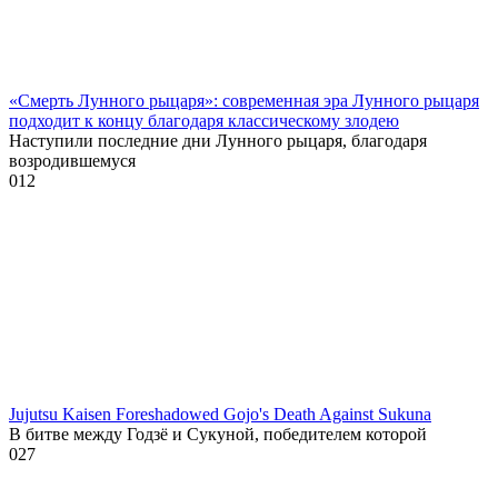
«Смерть Лунного рыцаря»: современная эра Лунного рыцаря
подходит к концу благодаря классическому злодею
Наступили последние дни Лунного рыцаря, благодаря
возродившемуся
0
12
Jujutsu Kaisen Foreshadowed Gojo's Death Against Sukuna
В битве между Годзё и Сукуной, победителем которой
0
27