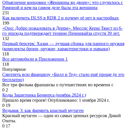
Объяснение концовки «Женщины во дворе»: что случилось с
Рамоной и кем на самом деле была эта женщина
231
Как включить DLSS в RDR 2 и почему её нет в настройках
199
«Оно: Добро пожаловать в Дерри». Миссис Керш Твист из 6-
го эпизода подтверждает теорию Пеннивайза спустя 39 лет.
132
Первый берсерк: Хазан — лучшая сборка для парного оружия
(комплекты брони, оружие, характеристики и навыки)
118
Все автомобили в Приложении 1
118
Популярное
Смотреть всю франшизу «Билл и Тед» стало ещё проще (и это
бесплатно)
Все три фильма франшизы о путешествиях во времени с
0
2
Коды Защитника Бенверса (ноябрь 2024 г.)
Пришло время героев! Опубликовано: 1 ноября 2024 г.
0
19
Ведьмак 3: как фармить красный мутаген
Красный мутаген — один из самых ценных ресурсов Дикой
Охоты.
0
17