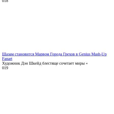
0
18
Шазам становится Марвом Города Грехов в Genius Mash-Up
Fanart
Художник Дэн Шкейд блестяще сочетает миры «
0
19