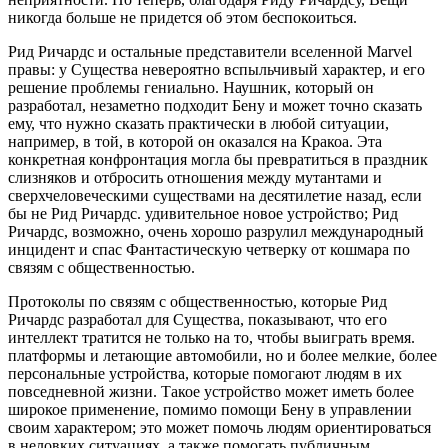
никогда больше не придется об этом беспокоиться.
Рид Ричардс и остальные представители вселенной Marvel
правы: у Существа невероятно вспыльчивый характер, и его
решение проблемы гениально. Наушник, который он
разработал, незаметно подходит Бену и может точно сказать
ему, что нужно сказать практически в любой ситуации,
например, в той, в которой он оказался на Кракоа. Эта
конкретная конфронтация могла бы превратиться в праздник
слизняков и отбросить отношения между мутантами и
сверхчеловеческими существами на десятилетие назад, если
бы не Рид Ричардс. удивительное новое устройство; Рид
Ричардс, возможно, очень хорошо разрулил международный
инцидент и спас Фантастическую четверку от кошмара по
связям с общественностью.
Протоколы по связям с общественностью, которые Рид
Ричардс разработал для Существа, показывают, что его
интеллект тратится не только на то, чтобы выиграть время.
платформы и летающие автомобили, но и более мелкие, более
персональные устройства, которые помогают людям в их
повседневной жизни. Такое устройство может иметь более
широкое применение, помимо помощи Бену в управлении
своим характером; это может помочь людям ориентироваться
в неловких ситуациях, а также помогать публичным