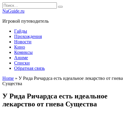
Перейти
Search
к
for:
NaGuide.ru
содержанию
Игровой путеводитель
Гайды
Прохождения
Новости
Кино
Комиксы
Аниме
Списки
Обратная связь
Home
»
У Рида Ричардса есть идеальное лекарство от гнева
Существа
У Рида Ричардса есть идеальное
лекарство от гнева Существа