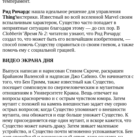
темперамент.
Рид Ричардс
нашла идеальное решение для управления
Thing’s
истерики. Известный во всей вселенной Marvel своим
вспыльчивым характером, Существо часто попадает в
неприятные ситуации благодаря этому — до сих пор. В
Clobberin’ Время № 2
: читатели узнают, что Рид Ричардс
создал то, что может быть его величайшим изобретением, —
способ помочь Существу справиться со своим гневом, а также
помочь ему с социальной грацией.
ВИДЕО ЭКРАНА ДНЯ
Выпуск написан и нарисован Стивом Скроче, раскрашен
Брайаном Валенсой и надписан Джо Сабино. Он начинается с
того, что Бен Гримм, также известный как Существо,
посещает симпозиум по сверхчеловеческим и мутантным
отношениям в Университете Кракоа. Вещь отвечает на
вопросы красноречиво и с острым чувством юмора. Затем
мутант с похожей на камень внешностью задает ему серию
острых вопросов; когда Существо упоминает о внешности
мутанта, она обижается и еще больше унижает Существо. К
нему присоединяется еще один мутант, и вскоре кажется, что
Существо может начать драку. Затем звякает маленькое
устройство, и Существо почти мгновенно успокаивается. Бен
дает спокойный и рациональный ответ, даже ссылаясь на