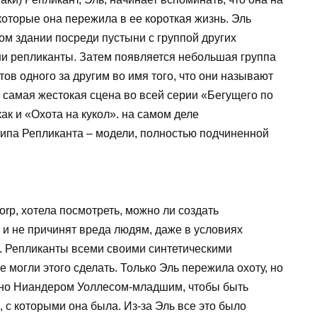
которые она пережила в ее короткая жизнь. Эль
ом здании посреди пустыни с группой других
они репликанты. Затем появляется небольшая группа
тов одного за другим во имя того, что они называют
, самая жестокая сцена во всей серии «Бегущего по
ак и «Охота на кукол». на самом деле
типа Репликанта – модели, полностью подчиненной
orp, хотела посмотреть, можно ли создать
т и не причинят вреда людям, даже в условиях
ло. Репликанты всеми своими синтетическими
е могли этого сделать. Только Эль пережила охоту, но
льно Ниандером Уоллесом-младшим, чтобы быть
 с которыми она была. Из-за Эль все это было