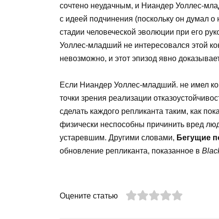
сочтено неудачным, и Ниандер Уоллес-мла
с идеей подчинения (поскольку он думал о 
стадии человеческой эволюции при его рук
Уоллес-младший не интересовался этой конк
невозможно, и этот эпизод явно доказывает
Если Ниандер Уоллес-младший. не имел ко
точки зрения реализации отказоустойчивост
сделать каждого репликанта таким, как пок
физически неспособны причинить вред люд
устаревшим. Другими словами,
Бегущие п
обновление репликанта, показанное в
Blac
Оцените статью