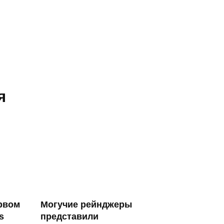
я
рвом
Могучие рейнджеры
s
представили