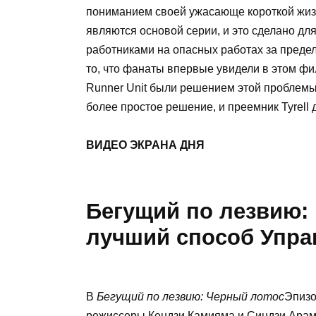
пониманием своей ужасающе короткой жиз
являются основой серии, и это сделано дл
работниками на опасных работах за предела
то, что фанаты впервые увидели в этом фил
Runner Unit были решением этой проблемы,
более простое решение, и преемник Tyrell д
ВИДЕО ЭКРАНА ДНЯ
Бегущий по лезвию: 
лучший способ Упра
В
Бегущий по лезвию: Черный лотос
Эпизо
режиссеры Кендзи Камияма и Синдзи Арамак