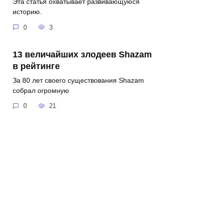
Эта статья охватывает развивающуюся
историю.
0
3
13 величайших злодеев Shazam
в рейтинге
За 80 лет своего существования Shazam
собрал огромную
0
21