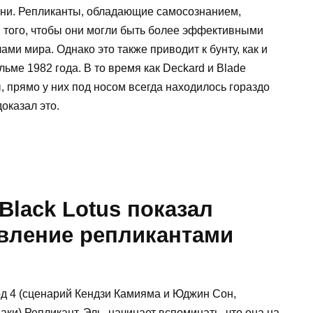
ни. Репликанты, обладающие самосознанием,
я того, чтобы они могли быть более эффективными
ми мира. Однако это также приводит к бунту, как и
ьме 1982 года. В то время как Deckard и Blade
 прямо у них под носом всегда находилось гораздо
оказал это.
Black Lotus показал
вление репликантами
д 4 (сценарий Кендзи Камияма и Юджин Сон,
и) Репликант, Эль, начинает вспоминать, что она на