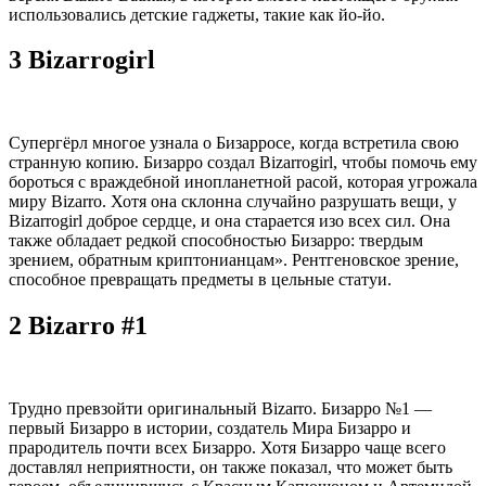
использовались детские гаджеты, такие как йо-йо.
3 Bizarrogirl
Супергёрл многое узнала о Бизарросе, когда встретила свою
странную копию. Бизарро создал Bizarrogirl, чтобы помочь ему
бороться с враждебной инопланетной расой, которая угрожала
миру Bizarro. Хотя она склонна случайно разрушать вещи, у
Bizarrogirl доброе сердце, и она старается изо всех сил. Она
также обладает редкой способностью Бизарро: твердым
зрением, обратным криптонианцам». Рентгеновское зрение,
способное превращать предметы в цельные статуи.
2 Bizarro #1
Трудно превзойти оригинальный Bizarro. Бизарро №1 —
первый Бизарро в истории, создатель Мира Бизарро и
прародитель почти всех Бизарро. Хотя Бизарро чаще всего
доставлял неприятности, он также показал, что может быть