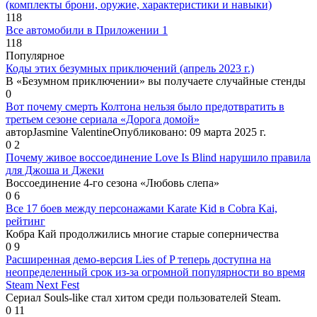
(комплекты брони, оружие, характеристики и навыки)
118
Все автомобили в Приложении 1
118
Популярное
Коды этих безумных приключений (апрель 2023 г.)
В «Безумном приключении» вы получаете случайные стенды
0
Вот почему смерть Колтона нельзя было предотвратить в
третьем сезоне сериала «Дорога домой»
авторJasmine ValentineОпубликовано: 09 марта 2025 г.
0
2
Почему живое воссоединение Love Is Blind нарушило правила
для Джоша и Джеки
Воссоединение 4-го сезона «Любовь слепа»
0
6
Все 17 боев между персонажами Karate Kid в Cobra Kai,
рейтинг
Кобра Кай продолжились многие старые соперничества
0
9
Расширенная демо-версия Lies of P теперь доступна на
неопределенный срок из-за огромной популярности во время
Steam Next Fest
Сериал Souls-like стал хитом среди пользователей Steam.
0
11