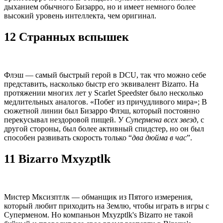
дыханием обычного Бизарро, но и имеет немного более
высокий уровень интеллекта, чем оригинал.
12 Странных вспышек
Флэш — самый быстрый герой в DCU, так что можно себе
представить, насколько быстр его эквивалент Bizarro. На
протяжении многих лет у Scarlet Speedster было несколько
медлительных аналогов. «Побег из причудливого мира»; В
сюжетной линии был Бизарро Флэш, который постоянно
перекусывал нездоровой пищей. У
Супермена всех звезд
, с
другой стороны, был более активный спидстер, но он был
способен развивать скорость только “
два дюйма в час
”.
11 Bizarro Mxyzptlk
Мистер Мксизптлк — обманщик из Пятого измерения,
который любит приходить на Землю, чтобы играть в игры с
Суперменом. Но компаньон Mxyzptlk's Bizarro не такой