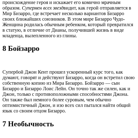
происхождение героя и искажает его комично мрачным
образом.
Супермен всех звезд
видит, как герой отправляется в
Мир Бизарро, где встречает несколько вариантов Бизарро
своих ближайших союзников. В этом мире Бизарро Чудо-
Женщина родилась обычным ребенком, который превратился
в статую, в отличие от Дианы, получившей жизнь в виде
младенца, вылепленного из глины.
8 Бойзарро
Супербой Джон Кент прошел ускоренный курс того, как
думают, говорят и действуют Бизарро, когда он встретил свою
собственную копию из Мира Бизарро. Бойзарро — сын
Бизарро и Бизарро Лоис Лейн. Он точно так же силен, как и
Джон, только с противоположными способностями Джона.
Он также был немного более суровым, чем обычно
оптимистичный Джон, и изо всех сил пытался найти общий
язык со своим отцом Бизарро.
7 Необычность