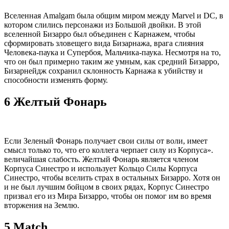
Вселенная Amalgam была общим миром между Marvel и DC, в
котором слились персонажи из Большой двойки. В этой
вселенной Бизарро был объединен с Карнажем, чтобы
сформировать зловещего вида Бизарнажа, врага слияния
Человека-паука и Супербоя, Мальчика-паука. Несмотря на то,
что он был примерно таким же умным, как средний Бизарро,
Бизарнейдж сохранил склонность Карнажа к убийству и
способности изменять форму.
6 Желтый Фонарь
Если Зеленый Фонарь получает свои силы от воли, имеет
смысл только то, что его коллега черпает силу из Корпуса».
величайшая слабость. Желтый Фонарь является членом
Корпуса Синестро и использует Кольцо Силы Корпуса
Синестро, чтобы вселить страх в остальных Бизарро. Хотя он
и не был лучшим бойцом в своих рядах, Корпус Синестро
призвал его из Мира Бизарро, чтобы он помог им во время
вторжения на Землю.
5 Match