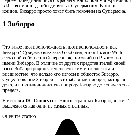
героем, объединившись с Красным Капюшоном и Артемидой
в Изгоях и иногда объединяясь с Суперменом. В конце
концов, Бизарро просто хочет быть похожим на Супермена.
1 Зибарро
Что такое противоположность противоположности как
Бизарро?
Супермен всех звезд
сообщил, что в Bizarro World
есть свой собственный персонаж, похожий на Bizarro, по
имени Зибарро. В отличие от других представителей своей
расы, Зибарро родился с человеческим интеллектом и
внешностью, что делало его изгоем в обществе Бизарро.
Существование Зибарро — это забавный поворот, который
доводит противоположную природу Бизарро до логического
предела.
В истории
DC Comics
есть много странных Бизарро, и эти 15
выделяются как одни из самых странных.
Оцените статью