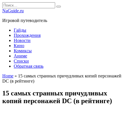
Перейти
Search
к
for:
NaGuide.ru
содержанию
Игровой путеводитель
Гайды
Прохождения
Новости
Кино
Комиксы
Аниме
Списки
Обратная связь
Home
»
15 самых странных причудливых копий персонажей
DC (в рейтинге)
15 самых странных причудливых
копий персонажей DC (в рейтинге)