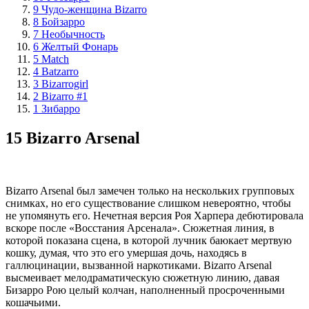
9 Чудо-женщина Bizarro
8 Бойзарро
7 Необычность
6 Желтый Фонарь
5 Match
4 Batzarro
3 Bizarrogirl
2 Bizarro #1
1 Зибарро
15 Bizarro Arsenal
Bizarro Arsenal был замечен только на нескольких групповых
снимках, но его существование слишком невероятно, чтобы
не упомянуть его. Нечетная версия Роя Харпера дебютировала
вскоре после «Восстания Арсенала». Сюжетная линия, в
которой показана сцена, в которой лучник баюкает мертвую
кошку, думая, что это его умершая дочь, находясь в
галлюцинации, вызванной наркотиками. Bizarro Arsenal
высмеивает мелодраматическую сюжетную линию, давая
Бизарро Рою целый колчан, наполненный просроченными
кошачьими.