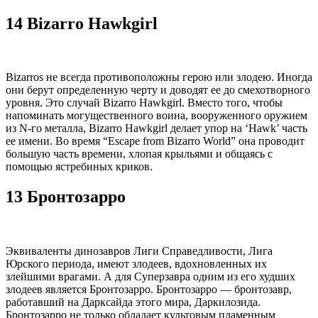
14 Bizarro Hawkgirl
Bizarros не всегда противоположны герою или злодею. Иногда
они берут определенную черту и доводят ее до смехотворного
уровня. Это случай Bizarro Hawkgirl. Вместо того, чтобы
напоминать могущественного воина, вооруженного оружием
из N-го металла, Bizarro Hawkgirl делает упор на ‘Hawk’ часть
ее имени. Во время “Escape from Bizarro World” она проводит
большую часть времени, хлопая крыльями и общаясь с
помощью ястребиных криков.
13 Бронтозарро
Эквиваленты динозавров Лиги Справедливости, Лига
Юрского периода, имеют злодеев, вдохновленных их
злейшими врагами. А для Суперзавра одним из его худших
злодеев является Бронтозарро. Бронтозарро — бронтозавр,
работавший на Дарксайда этого мира, Даркилозида.
Бронтозарро не только обладает культовым пламенным