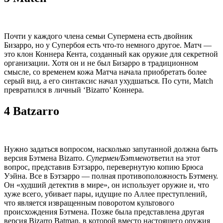
Почти у каждого члена семьи Супермена есть двойник
Бизарро, но у Супербоя есть что-то немного другое. Матч —
это клон Коннера Кента, созданный как оружие для секретной
организации. Хотя он и не был Бизарро в традиционном
смысле, со временем кожа Матча начала приобретать более
серый вид, а его синтаксис начал ухудшаться. По сути, Match
превратился в личный ‘Bizarro’ Коннера.
4 Batzarro
Нужно задаться вопросом, насколько запутанной должна быть
версия Бэтмена Bizarro.
Супермен/Бэтмен
ответил на этот
вопрос, представив Бэтзарро, перевернутую копию Брюса
Уэйна. Все в Бэтзарро — полная противоположность Бэтмену.
Он «худший детектив в мире», он использует оружие и, что
хуже всего, убивает пары, идущие по Аллее преступлений,
что является извращенным поворотом культового
происхождения Бэтмена. Позже была представлена ​​​​другая
версия Bizarro Batman, в которой вместо настоящего оружия