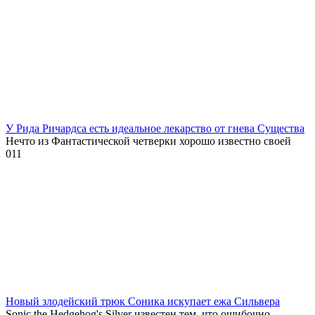
У Рида Ричардса есть идеальное лекарство от гнева Существа
Нечто из Фантастической четверки хорошо известно своей
0
11
Новый злодейский трюк Соника искупает ежа Сильвера
Sonic the Hedgehog's Silver известен тем, что ошибочно