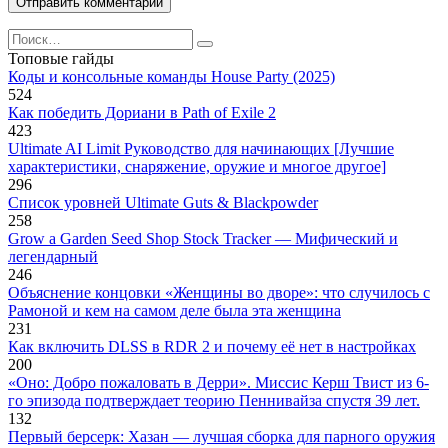
Search
for:
Топовые гайды
Коды и консольные команды House Party (2025)
524
Как победить Дориани в Path of Exile 2
423
Ultimate AI Limit Руководство для начинающих [Лучшие
характеристики, снаряжение, оружие и многое другое]
296
Список уровней Ultimate Guts & Blackpowder
258
Grow a Garden Seed Shop Stock Tracker — Мифический и
легендарный
246
Объяснение концовки «Женщины во дворе»: что случилось с
Рамоной и кем на самом деле была эта женщина
231
Как включить DLSS в RDR 2 и почему её нет в настройках
200
«Оно: Добро пожаловать в Дерри». Миссис Керш Твист из 6-
го эпизода подтверждает теорию Пеннивайза спустя 39 лет.
132
Первый берсерк: Хазан — лучшая сборка для парного оружия