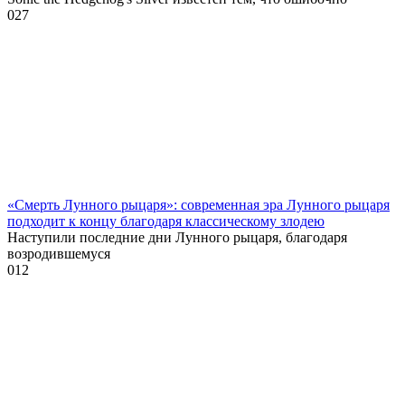
0
27
«Смерть Лунного рыцаря»: современная эра Лунного рыцаря
подходит к концу благодаря классическому злодею
Наступили последние дни Лунного рыцаря, благодаря
возродившемуся
0
12