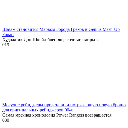
Шазам становится Марвом Города Грехов в Genius Mash-Up
Fanart
Художник Дэн Шкейд блестяще сочетает миры «
0
19
Могучие рейнджеры представили потрясающую новую броню
для оригинальных рейнджеров 90-х
Самая мрачная хронология Power Rangers возвращается
0
30