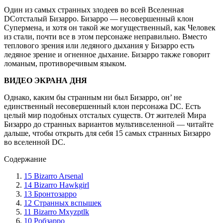
Один из самых странных злодеев во всей Вселенная
DCотсталый Бизарро. Бизарро — несовершенный клон
Супермена, и хотя он такой же могущественный, как Человек
из стали, почти все в этом персонаже неправильно. Вместо
теплового зрения или ледяного дыхания у Бизарро есть
ледяное зрение и огненное дыхание. Бизарро также говорит
ломаным, противоречивым языком.
ВИДЕО ЭКРАНА ДНЯ
Однако, каким бы странным ни был Бизарро, он’ не
единственный несовершенный клон персонажа DC. Есть
целый мир подобных отсталых существ. От жителей Мира
Бизарро до странных вариантов мультивселенной — читайте
дальше, чтобы открыть для себя 15 самых странных Бизарро
во вселенной DC.
Содержание
15 Bizarro Arsenal
14 Bizarro Hawkgirl
13 Бронтозарро
12 Странных вспышек
11 Bizarro Mxyzptlk
10 Робзарро