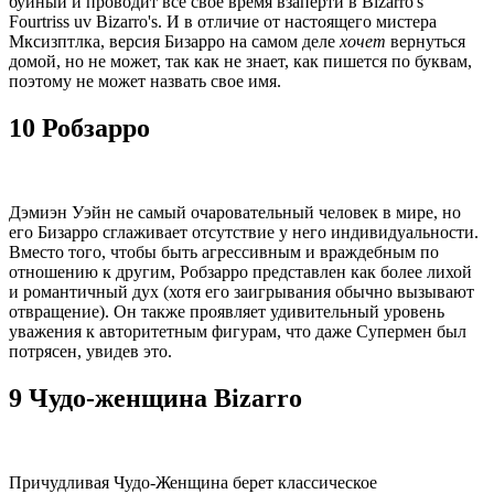
буйный и проводит все свое время взаперти в Bizarro's
Fourtriss uv Bizarro's. И в отличие от настоящего мистера
Мксизптлка, версия Бизарро на самом деле
хочет
вернуться
домой, но не может, так как не знает, как пишется по буквам,
поэтому не может назвать свое имя.
10 Робзарро
Дэмиэн Уэйн не самый очаровательный человек в мире, но
его Бизарро сглаживает отсутствие у него индивидуальности.
Вместо того, чтобы быть агрессивным и враждебным по
отношению к другим, Робзарро представлен как более лихой
и романтичный дух (хотя его заигрывания обычно вызывают
отвращение). Он также проявляет удивительный уровень
уважения к авторитетным фигурам, что даже Супермен был
потрясен, увидев это.
9 Чудо-женщина Bizarro
Причудливая Чудо-Женщина берет классическое