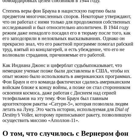
бомбардировках целей союзников в 1944 году.
Степень веры фон Брауна в нацистскую партию была
предметом многочисленных споров. Некоторые утверждают,
что он работал с ними только для продолжения собственных
исследований и был относительно аполитичен. В 1944 году
режим даже ненадолго посадил его в тюрьму после того, как
его заподозрили в нелояльных высказываниях. Однако он
прекрасно знал, что его ракетной программе помогал рабский
труд, взятый из концлагерей, и есть убеждение, что его не
волновали страдания, причиняемые его работой.
Как Индиана Джонс и циферблат судьбыпоказывает, что
немецкие ученые позже были доставлены в США, чтобы их
опыт можно было использовать в американских программах.
Фон Браун и его команда фактически сдались американским
войскам ближе к концу войны, а позже он стал сторонником
освоения космоса, даже работая с Диснеем над серией
телефильмов на эту тему. Фон Браун был главным
архитектором ракеты «Сатурн-5», которая позволяла людям
летать на Луну. Это часть истории, используемая для
Dial of
Destiny’s
Voller, которому приписывают ракету, позволившую
осуществить миссию «Аполлон-11».
О том, что случилось с Вернером фон