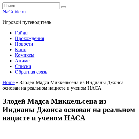
Перейти
Search
к
for:
NaGuide.ru
содержанию
Игровой путеводитель
Гайды
Прохождения
Новости
Кино
Комиксы
Аниме
Списки
Обратная связь
Home
»
Злодей Мадса Миккельсена из Индианы Джонса
основан на реальном нацисте и ученом НАСА
Злодей Мадса Миккельсена из
Индианы Джонса основан на реальном
нацисте и ученом НАСА