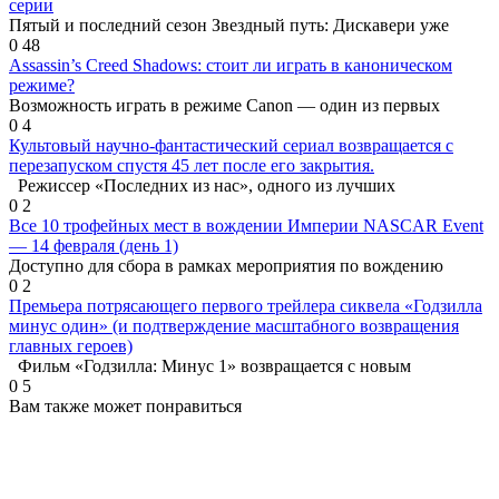
серии
Пятый и последний сезон Звездный путь: Дискавери уже
0
48
Assassin’s Creed Shadows: стоит ли играть в каноническом
режиме?
Возможность играть в режиме Canon — один из первых
0
4
Культовый научно-фантастический сериал возвращается с
перезапуском спустя 45 лет после его закрытия.
Режиссер «Последних из нас», одного из лучших
0
2
Все 10 трофейных мест в вождении Империи NASCAR Event
— 14 февраля (день 1)
Доступно для сбора в рамках мероприятия по вождению
0
2
Премьера потрясающего первого трейлера сиквела «Годзилла
минус один» (и подтверждение масштабного возвращения
главных героев)
Фильм «Годзилла: Минус 1» возвращается с новым
0
5
Вам также может понравиться