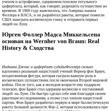
ученом и астрофизике, одержимом поиском титульного
циферблата, который, как говорят, разрешить путешествие во
времени. В 1969 году выяснилось, что Америка наняла
Фоллера в НАСА, и он разработал ракеты, которые помогли
США выиграть космическую гонку и отправить первых
людей на Луну.
Юрген Фоллер Мадса Миккельсена
основан на Wernher von Braun: Real
History & Сходства
Индиана Джонс и циферблат судьбы
Фоллера сильно
вдохновил реальный нацистский ученый Вернер фон Браун,
неоднозначная фигура, которая сыграла важную роль в
космических путешествиях после окончания Второй мировой
войны. После того, как в молодом возрасте ему подарили
телескоп, фон Браун стал одержим космосом и постановкой
людей. на Луне. Он быстро сделал себе имя благодаря своим
ракетным исследованиям, а позже стал членом нацистской
партии. Фон Браун разработал первую в мире баллистическую
ракету большой дальности Фау-2, которая использовалась при