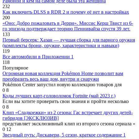
Рамоной и кем на самом деле была эта женщина
232
Как включить DLSS в RDR 2 и почему её нет в настройках
200
«Оно: Добро пожаловать в Дерри». Миссис Керш Твист из 6-
го эпизода подтверждает теорию Пеннивайза спустя 39 лет.
133
Первый берсерк: Хазан — лучшая сборка для парного оружия
(комплекты брони, оружие, характеристики и навыки)
119
Все автомобили в Приложении 1
118
Популярное
Огромная новая коллекция Pokémon Home позволит вам
преобразить весь ваш дом, внутри и снаружи
Pokémon Center запустил новую коллекцию товаров для
0
8
Коды лучших карт-головоломок Fortnite (май 2023 г.)
Если вы хотите проверить свои знания и пройти несколько
0
8
Клип «Сладкоежки» из 2 сезона: Гас встречает других детей-
гибридов [ЭКСКЛЮЗИВ]
представляет эксклюзивный клип из второго сезона сериала «
0
12
Звездный путь: Дискавери, 5 сезон, краткое содержание 1