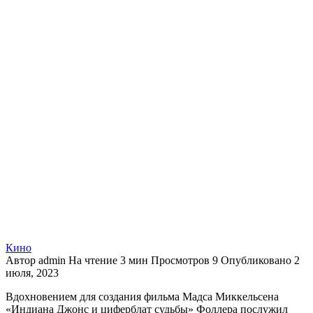
Кино
Автор
admin
На чтение
3 мин
Просмотров
9
Опубликовано
2
июля, 2023
Вдохновением для создания фильма Мадса Миккельсена
«Индиана Джонс и циферблат судьбы» Фоллера послужил