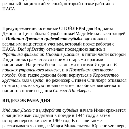
реальный нацистский ученый, который позже работал в
НАСА.
Предупреждение: основные СПОЙЛЕРЫ для Индианы
Джонса и Циферблата Судьбы ниже!Мадс Миккельсен злодей
в
Индиана Джонс и циферблат судьбы
вдохновлен
реальным нацистским ученым, который позже работал с
НАСА.
Dial of Destiny
отмечает последнюю запись в
Франшиза фильма об Индиане Джонсе
, в пятой части которой
Инди вновь сражается со своими старыми врагами —
нацистами. Нацисты были главными врагами Инди и в
В
поисках утраченного ковчега
, и в
Последнем крестовом
походе
. Они также должны были вернуться в
Королевство
хрустального черепа
, но режиссер Стивен Спилберг отказался
от этого, так как чувствовал себя неспособным высмеивать
нацистов после создания
Списка Шиндлера
.
ВИДЕО ЭКРАНА ДНЯ
Индиана Джонс и циферблат судьбы
в начале Инди сражается
с нацистскими солдатами в поезде в 1944 году, а затем
история перескакивает в 1969 год. В начале также
рассказывается о злодее Мадса Миккельсена Юргене Фоллере,