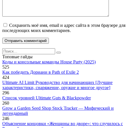
Сохранить моё имя, email и адрес сайта в этом браузере для
последующих моих комментариев.
Search
for:
Топовые гайды
Коды и консольные команды House Party (2025)
525
Как победить Дориани в Path of Exile 2
424
Ultimate AI Limit Руководство для начинающих [Лучшие
характеристики, снаряжение, оружие и многое другое]
296
Список уровней Ultimate Guts & Blackpowder
260
Grow a Garden Seed Shop Stock Tracker — Мифический и
легендарный
246
Объяснение концовки «Женщины во дворе»: что случилось с