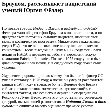
Брауном, рассказывает нацистский
ученый Юрген Фёллер
По правде говоря,
Индиана Джонс и циферблат судьбы
У
Феллера мало общего с фон Брауном в плане личности, и он
представляет настоящих бывших нацистов, внесших свой
вклад в космическую программу. Миккельсен также заявил
(через
EW
), что не основывал свое выступление на ком-то
конкретном. После высадки на Луну в 1969 году фон Браун
покинул НАСА и перешел на работу в аэрокосмическую
компанию Fairchild Industries. Позже в 1973 году у него был
диагностирован рак почки, и в следующем году почка была
удалена.
Ухудшение здоровья привело к тому, что бывший офицер СС
ушел в отставку в 1976 году, а позже он умер от рака толстой
кишки в 1977 году в возрасте 65 лет. Вернера фон Брауна
сейчас считают «отцом космических путешествий», и
считается фактом, что без него Америка не опередила бы
Россию на Луне. Несмотря на это, он остается исторической
фигурой, вызывающей разногласия, и
Индиана Джонс и диск
судьбы
не слишком высоко оценивает прежнее участие