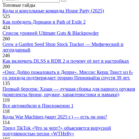
for:
Топовые гайды
Коды и консольные команды House Party (2025)
525
Как победить Дориани в Path of Exile 2
424
Список уровней Ultimate Guts & Blackpowder
260
Grow a Garden Seed Shop Stock Tracker — Мифический и
легендарный
246
Как включить DLSS в RDR 2 и почему её нет в настройках
200
«Оно: Добро пожаловать в Дерри». Миссис Керш Твист из 6-
го эпизода подтверждает теорию Пеннивайза спустя 39 лет.
135
Первый берсерк: Хазан — лучшая сборка для парного оружия
(комплекты брони, оружие, характеристики и навыки)
119
Все автомобили в Приложении 1
118
Коды War Machines (март 2025 г.) — есть ли они?
114
Тренд TikTok «Что за черт?» объясняется вирусной
популярностью песни «WTHelly»