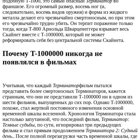
подобную Т-1000, это самый опасный
Терминатор
во
франшизе. Его огромный размер, восемь ног (и,
следовательно, восемь видов оружия) и форма из жидкого
металла делают его чрезвычайно смертоносным, но при этом
его чрезвычайно трудно убить. Он терпит поражение только
тогда, когда Т-800 Арнольда Шварценеггера взрывает весь
Скайнет вместе с Т-1000000, который не может
реформировать себя без центральной системы Скайнета.
Почему T-1000000 никогда не
появлялся в фильмах
Учитывая, что каждый
Терминатор
фильм пытался
представить более смертоносных Терминаторов, кажется
странным, что они не представили Т-1000000 ни в одном из
шести фильмов, выпущенных до сих пор. Однако T-1000000,
похоже, стал жертвой постоянного изменения основной
временной шкалы вселенной. Хронология Терминатора стала
настолько запутанной, что последний фильм,
Терминатор:
Темные судьбы
, по сути, игнорировал три предыдущих
фильма и стал прямым продолжением
Терминатора 2: Судный
день
.. После полной перезагрузки часть временной шкалы, где