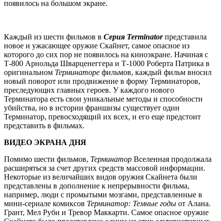
появилось на большом экране.
Каждый из шести фильмов в
Серия Terminator
представила
новое и ужасающее оружие Скайнет, самое опасное из
которого до сих пор не появилось на киноэкране. Начиная с
Т-800 Арнольда Шварценеггера и Т-1000 Роберта Патрика в
оригинальном
Терминаторе
фильмов, каждый фильм вносил
новый поворот или продвижение в форму Терминаторов,
преследующих главных героев. У каждого нового
Терминатора есть свои уникальные методы и способности
убийства, но в истории франшизы существует один
Терминатор, превосходящий их всех, и его еще предстоит
представить в фильмах.
ВИДЕО ЭКРАНА ДНЯ
Помимо шести фильмов,
Терминатор
Вселенная продолжала
расширяться за счет других средств массовой информации.
Некоторые из величайших видов оружия Скайнета были
представлены в дополнение к непрерывности фильма,
например, люди с промытыми мозгами, представленные в
мини-сериале комиксов
Терминатор: Темные годы
от Алана.
Грант, Мел Руби и Тревор Маккарти. Самое опасное оружие