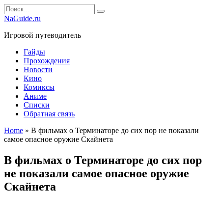
Перейти
Search
к
for:
NaGuide.ru
содержанию
Игровой путеводитель
Гайды
Прохождения
Новости
Кино
Комиксы
Аниме
Списки
Обратная связь
Home
»
В фильмах о Терминаторе до сих пор не показали
самое опасное оружие Скайнета
В фильмах о Терминаторе до сих пор
не показали самое опасное оружие
Скайнета