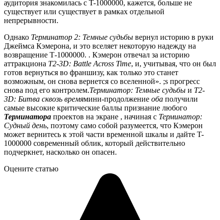
аудитория знакомилась с T-1000000, кажется, больше не
существует или существует в рамках отдельной
непрерывности.
Однако
Терминатор 2: Темные судьбы
вернул историю в руки
Джеймса Кэмерона, и это вселяет некоторую надежду на
возвращение Т-1000000. . Кэмерон отвечал за историю
аттракциона
T2-3D: Battle Across Time
, и, учитывая, что он был
готов вернуться во франшизу, как только это станет
возможным, он снова вернется со вселенной». ;s прогресс
снова под его контролем.
Терминатор: Темные судьбы
и
T2-
3D: Битва сквозь время
мини-продолжение
оба
получили
самые высокие критические баллы признание любого
Терминатора
проектов на экране
, начиная с
Терминатор:
Судный день
, поэтому само собой разумеется, что Кэмерон
может вернитесь к этой части временной шкалы и дайте T-
1000000 современный облик, который действительно
подчеркнет, насколько он опасен.
Оцените статью