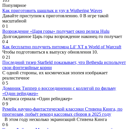
103
Популярное
Как приготовить шашлык и уху в Wuthering Waves
Давайте приступим к приготовлению. 0 В игре такой
масштабной
0
1
Возрождение «Царя горы» получает окно релиза Hulu
Долгожданное Царь горы возрождение наконец-то получает
0
4
Как бесплатно получить питомца Lil’ XT в World of Warcraft
Чтобы подготовиться к выпуску обновления 10.
0
21
Последний тизер Starfield показывает, что Bethesda использует
свои фэнтезийные корни
С одной стороны, их космическая эпопея изображает
реалистичное
0
5
Доминик Типпер о воссоединении с коллегой по фильму
«Один рейнджер»
Актриса сериала «Один рейнджер»
0
9
Ремейк научно-фантастической классики Стивена Кинга, по
прогнозам, побьёт рекорд кассовых сборов в 2025 году
В этом году несколько экранизаций Стивена Кинга
0
6