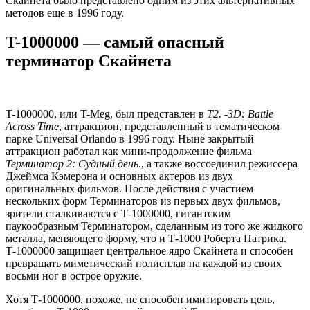
Скайнета было представлено одним из этих альтернативных
методов еще в 1996 году.
T-1000000 — самый опасный
терминатор Скайнета
T-1000000, или T-Meg, был представлен в
T2. -3D: Battle
Across Time
, аттракцион, представленный в тематическом
парке Universal Orlando в 1996 году. Ныне закрытый
аттракцион работал как мини-продолжение фильма
Терминатор 2: Судный день
., а также воссоединил режиссера
Джеймса Кэмерона и основных актеров из двух
оригинальных фильмов. После действия с участием
нескольких форм Терминаторов из первых двух фильмов,
зрители сталкиваются с Т-1000000, гигантским
паукообразным Терминатором, сделанным из того же жидкого
металла, меняющего форму, что и Т-1000 Роберта Патрика.
Т-1000000 защищает центральное ядро ​​Скайнета и способен
превращать миметический полисплав на каждой из своих
восьми ног в острое оружие.
Хотя Т-1000000, похоже, не способен имитировать цель,