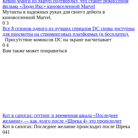
Кевин Файги из Marvel подтвердил, что станет режиссёром
фильма «Люди Икс» киновселенной Marvel
Мутанты в надежных руках для своего дебюта в
киновселенной Marvel.
0
3
Все 8 сезонов одного из лучших сериалов DC снова доступны
для просмотра на стриминговых платформах (и бесплатно).
Присутствие комиксов DC на экране насчитывает
0
4
Вам также может понравиться
Кот в сапогах: сеттинг и временная шкала «Последнее
желание» — как долго после «Шрека 4» это происходит
Кот в сапогах: Последнее желание происходит после Шрека
0
41