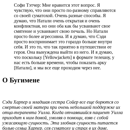
Софи Тэтчер: Мне нравится этот вопрос. Я
чувствую, что они просто по-разному справляются
со своей суматохой. Очень разные способы. Я
думаю, что Натали очень открытая и очень
конфликтная, но они оба как бы усваивают свое
смятение и усваивают свою печаль. Но Натали
просто более агрессивна. И я думаю, что Сэди
просто воспринимает это гораздо больше внутри
себя. И это то, что так приятно в путешествии ее
героя. Она вынуждена выйти из него. И я думаю,
что поскольку [Yellowjackets] в формате телешоу, у
нас есть больше времени, чтобы показать арку
[Натали], и мы все еще проходим через нее.
О Бугимене
Сэди Харпер и младшая сестра Сойер все еще борются со
смертью своей матери при очень небольшой поддержке их
отца-терапевта Уилла. Когда отчаявшийся пациент Уилла
приходит к ним домой, умоляя о помощи, взяв с собой
ужасающую сущность. Эта злобная сущность питается
болью семьи Харпер, сея суматоху и страх в их доме.