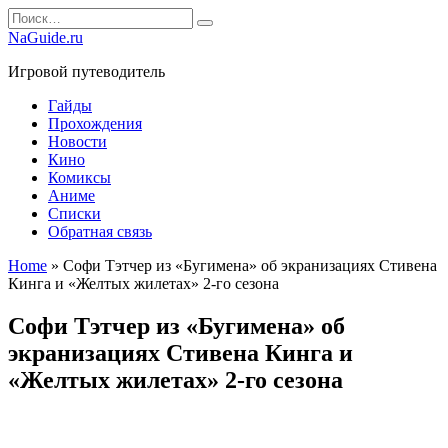
Перейти
Search
к
for:
NaGuide.ru
содержанию
Игровой путеводитель
Гайды
Прохождения
Новости
Кино
Комиксы
Аниме
Списки
Обратная связь
Home
»
Софи Тэтчер из «Бугимена» об экранизациях Стивена
Кинга и «Желтых жилетах» 2-го сезона
Софи Тэтчер из «Бугимена» об
экранизациях Стивена Кинга и
«Желтых жилетах» 2-го сезона