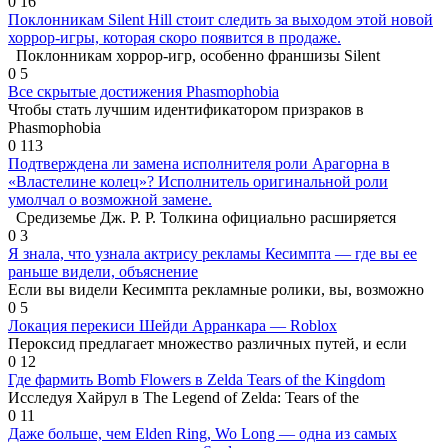
0
16
Поклонникам Silent Hill стоит следить за выходом этой новой
хоррор-игры, которая скоро появится в продаже.
Поклонникам хоррор-игр, особенно франшизы Silent
0
5
Все скрытые достижения Phasmophobia
Чтобы стать лучшим идентификатором призраков в
Phasmophobia
0
113
Подтверждена ли замена исполнителя роли Арагорна в
«Властелине колец»? Исполнитель оригинальной роли
умолчал о возможной замене.
Средиземье Дж. Р. Р. Толкина официально расширяется
0
3
Я знала, что узнала актрису рекламы Кесимпта — где вы ее
раньше видели, объяснение
Если вы видели Кесимпта рекламные ролики, вы, возможно
0
5
Локация перекиси Шейди Арранкара — Roblox
Пероксид предлагает множество различных путей, и если
0
12
Где фармить Bomb Flowers в Zelda Tears of the Kingdom
Исследуя Хайрул в The Legend of Zelda: Tears of the
0
11
Даже больше, чем Elden Ring, Wo Long — одна из самых