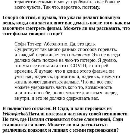
терапевтическими и могут пробудить в вас больше
всего чувств. Так что, вероятно, поэтому.
Говоря об этом, я думаю, что ужасы делают большую
вещь, когда они заставляют вас думать после того, как вы
закончите смотреть фильм. Можете ли вы рассказать, что
этот фильм говорит о горе?
Софи Тэтчер: Абсолютно. Да, это цель.
Существует так много разных способов горевать,
и каждый переживает это по-своему. Это не всегда
должно быть похоже на чью-то потерю. Я думаю,
что мы все испытали это с COVID, с потерей
времени. Я думаю, что в конце этого фильма он
учит нас, надеюсь, принятию и, надеюсь, тому, что
жизнь может двигаться дальше. Что вы все еще
можете удерживать часть кого-то, возможность
или что-то в себе, но вы можете двигаться вперед
внутри, и это не должно сдерживать вас.
Я полностью согласен. И Сэди, и ваш персонаж из
Yellowjackets
Натали потеряли частичку своей невинности.
Но там, где Натали становится более сломленной, Сэди
становится сильнее. Можете ли вы рассказать о
различных подходах и линиях с этими персонажами?