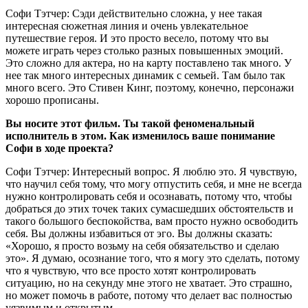
Софи Тэтчер: Сэди действительно сложна, у нее такая
интересная сюжетная линия и очень увлекательное
путешествие героя. И это просто весело, потому что вы
можете играть через столько разных повышенных эмоций.
Это сложно для актера, но на карту поставлено так много. У
нее так много интересных динамик с семьей. Там было так
много всего. Это Стивен Кинг, поэтому, конечно, персонажи
хорошо прописаны.
Вы носите этот фильм. Ты такой феноменальный
исполнитель в этом. Как изменилось ваше понимание
Софи в ходе проекта?
Софи Тэтчер: Интересный вопрос. Я люблю это. Я чувствую,
что научил себя тому, что могу отпустить себя, и мне не всегда
нужно контролировать себя и осознавать, потому что, чтобы
добраться до этих точек таких сумасшедших обстоятельств и
такого большого беспокойства, вам просто нужно освободить
себя. Вы должны избавиться от эго. Вы должны сказать:
«Хорошо, я просто возьму на себя обязательство и сделаю
это». Я думаю, осознание того, что я могу это сделать, потому
что я чувствую, что все просто хотят контролировать
ситуацию, но на секунду мне этого не хватает. Это страшно,
но может помочь в работе, потому что делает вас полностью
уязвимым и открытым.