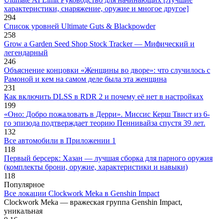
характеристики, снаряжение, оружие и многое другое]
294
Список уровней Ultimate Guts & Blackpowder
258
Grow a Garden Seed Shop Stock Tracker — Мифический и
легендарный
246
Объяснение концовки «Женщины во дворе»: что случилось с
Рамоной и кем на самом деле была эта женщина
231
Как включить DLSS в RDR 2 и почему её нет в настройках
199
«Оно: Добро пожаловать в Дерри». Миссис Керш Твист из 6-
го эпизода подтверждает теорию Пеннивайза спустя 39 лет.
132
Все автомобили в Приложении 1
118
Первый берсерк: Хазан — лучшая сборка для парного оружия
(комплекты брони, оружие, характеристики и навыки)
118
Популярное
Все локации Clockwork Meka в Genshin Impact
Clockwork Meka — вражеская группа Genshin Impact,
уникальная