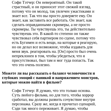
Софи Тэтчер: Он невероятный. Он такой
страстный, и он приносит этот свежий взгляд,
потому что он молод, так увлечен ужастиками и
знает все. Так что вы просто доверяете ему. Он
знает, как заставить все работать. Он знает, как
сделать оправданными скримеры, а не просто
скримеры. Ты чувствуешь это, ты действительно
чувствуешь это. В какой-то степени он также
чувствовал себя партнером по сцене, потому что
есть Бугимен и есть вещи, на которые я реагирую,
но он делал все возможное, чтобы издавать для
меня звук. реагировать на. [Он] просто был очень
непреклонен в том, чтобы убедиться, что я
присутствовал, был там и мог туда попасть. Так
что это очень полезно.
Можете ли вы рассказать о балансе человечности и
глубоких эмоций с паникой и напряжением монстров,
которые можно найти в фильме?
Софи Тэтчер: Я думаю, что это только основа.
Суть любого фильма, но для того, чтобы хоррор
сработал, вы должны развить сочувствие внутри
персонажа. Сразу же, когда я прочитал сценарий,
Сэди так много переживает. Я думаю, чтобы