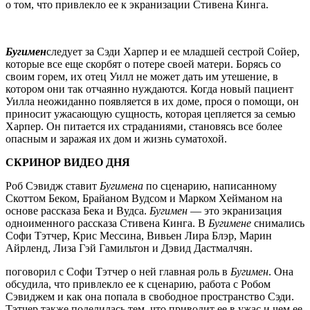
о том, что привлекло ее к экранизации Стивена Кинга.
Бугимен
следует за Сэди Харпер и ее младшей сестрой Сойер,
которые все еще скорбят о потере своей матери. Борясь со
своим горем, их отец Уилл не может дать им утешение, в
котором они так отчаянно нуждаются. Когда новый пациент
Уилла неожиданно появляется в их доме, прося о помощи, он
приносит ужасающую сущность, которая цепляется за семью
Харпер. Он питается их страданиями, становясь все более
опасным и заражая их дом и жизнь суматохой.
СКРИНОР ВИДЕО ДНЯ
Роб Сэвидж ставит
Бугимена
по сценарию, написанному
Скоттом Беком, Брайаном Вудсом и Марком Хейманом на
основе рассказа Бека и Вудса.
Бугимен
— это экранизация
одноименного рассказа Стивена Кинга. В
Бугимене
снимались
Софи Тэтчер, Крис Мессина, Вивьен Лира Блэр, Марин
Айрленд, Лиза Гэй Гамильтон и Дэвид Дастмалчян.
поговорил с Софи Тэтчер о ней главная роль в
Бугимен
. Она
обсудила, что привлекло ее к сценарию, работа с Робом
Сэвиджем и как она попала в свободное пространство Сэди.
Тэтчер также поделилась тем, что приводит ее в ужас и чем ее