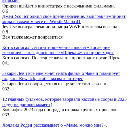
фильмов
Фрирен выйдет в кинотеатрах с несколькими фильмами.
0
6
Джей Усо исполнил свое предназначение, выиграв чемпионат
мира в тяжелом весе на WrestleMania 41
Jey Use выиграл чемпионат мира WWE в тяжелом весе на
0
8
Вам также может понравиться
Кот в сапогах: сеттинг и временная шкала «Последнее
желание» — как долго после «Шрека 4» это происходит
Кот в сапогах: Последнее желание происходит после Шрека
0
41
Закари Леви все еще хочет снять фильм о Чаке и планирует
подкаст Rewatch, чтобы вызвать интерес
Закари Леви говорит, что все еще хочет снять фильм
0
32
12 главных фильмов, которые взорвали кассовые сборы в 2023
году (на данный момент)
Бокс-офис 2023 года пострадал от ряда крупных провалов
0
33
Холланд Роден рассказывает о «Маме, можно мне?»,