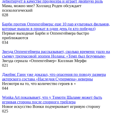
дебютирует в качестве продюсера и играет двойную роль
Мама, можно мне? Холланд Роден обсуждает
психологический
0
28
Барби против Оппенгеймера: еще 10 пар культовых фильмов,
которые вышли в прокат в один день (и кто победил)
Первые выходные Барби и Оппенгеймера быстро
приближаются
0
34
Звезда Оппенгеймера рассказывает, сколько времени ушло на
съемку трехчасовой эпопеи Нолана: «Темп был безумным»
Звезда сериала «Оппенгеймер» Киллиан Мерфи
0
21
Джеймс Ганн уже доказал, что опасения по поводу размера
актерского состава «Наследия Супермена» неверны
Несмотря на то, что количество героев в «
0
44
Wonka Art показывает, что у Тимоти Шаламе может быть
игривая сторона после спорного трейлера
Новое искусство Вонки подчеркивает игривую сторону
0
25