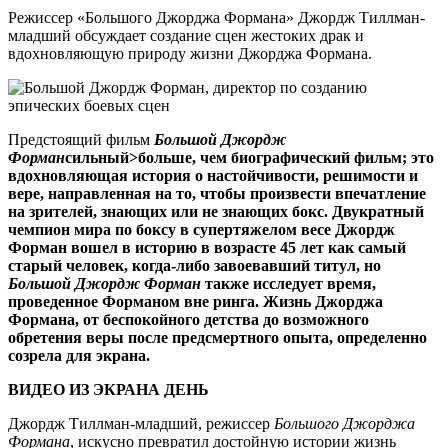
Режиссер «Большого Джорджа Формана» Джордж Тиллман-
младший обсуждает создание сцен жестоких драк и
вдохновляющую природу жизни Джорджа Формана.
Предстоящий фильм
Большой Джордж
Форман
сильный>больше, чем биографический фильм; это
вдохновляющая история о настойчивости, решимости и
вере, направленная на то, чтобы произвести впечатление
на зрителей, знающих или не знающих бокс. Двукратный
чемпион мира по боксу в супертяжелом весе Джордж
Форман вошел в историю в возрасте 45 лет как самый
старый человек, когда-либо завоевавший титул, но
Большой Джордж Форман
также исследует время,
проведенное Форманом вне ринга. Жизнь Джорджа
Формана, от беспокойного детства до возможного
обретения веры после предсмертного опыта, определенно
созрела для экрана.
ВИДЕО ИЗ ЭКРАНА ДЕНЬ
Джордж Тиллман-младший, режиссер
Большого Джорджа
Формана
, искусно превратил достойную истории жизнь