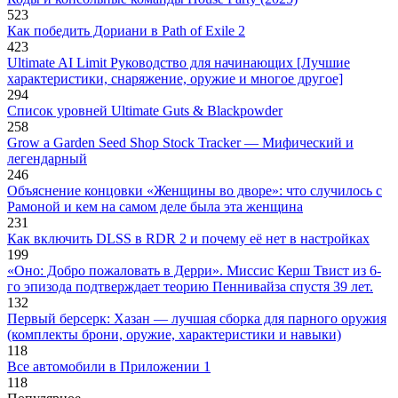
523
Как победить Дориани в Path of Exile 2
423
Ultimate AI Limit Руководство для начинающих [Лучшие
характеристики, снаряжение, оружие и многое другое]
294
Список уровней Ultimate Guts & Blackpowder
258
Grow a Garden Seed Shop Stock Tracker — Мифический и
легендарный
246
Объяснение концовки «Женщины во дворе»: что случилось с
Рамоной и кем на самом деле была эта женщина
231
Как включить DLSS в RDR 2 и почему её нет в настройках
199
«Оно: Добро пожаловать в Дерри». Миссис Керш Твист из 6-
го эпизода подтверждает теорию Пеннивайза спустя 39 лет.
132
Первый берсерк: Хазан — лучшая сборка для парного оружия
(комплекты брони, оружие, характеристики и навыки)
118
Все автомобили в Приложении 1
118