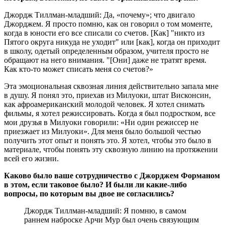
Джордж Тиллман-младший: Да, «почему»; что двигало
Джорджем. Я просто помню, как он говорил о том моменте,
когда в юности его все списали со счетов. [Как] "никто из
Пятого округа никуда не уходит" или [как], когда он приходит
в школу, одетый определенным образом, учителя просто не
обращают на него внимания. "[Они] даже не тратят время.
Как кто-то может списать меня со счетов?»
Эта эмоциональная сквозная линия действительно запала мне
в душу. Я понял это, приехав из Милуоки, штат Висконсин,
как афроамериканский молодой человек. Я хотел снимать
фильмы, я хотел режиссировать. Когда я был подростком, все
мои друзья в Милуоки говорили: «Ни один режиссер не
приезжает из Милуоки». Для меня было большой честью
получить этот опыт и понять это. Я хотел, чтобы это было в
материале, чтобы понять эту сквозную линию на протяжении
всей его жизни.
Каково было ваше сотрудничество с Джорджем Форманом
в этом, если таковое было? И были ли какие-либо
вопросы, по которым вы двое не согласились?
Джордж Тиллман-младший: Я помню, в самом
раннем наброске Арчи Мур был очень связующим