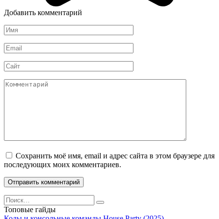
Добавить комментарий
Имя
*
Email
*
Сайт
Комментарий
Сохранить моё имя, email и адрес сайта в этом браузере для
последующих моих комментариев.
Search
for:
Топовые гайды
Коды и консольные команды House Party (2025)