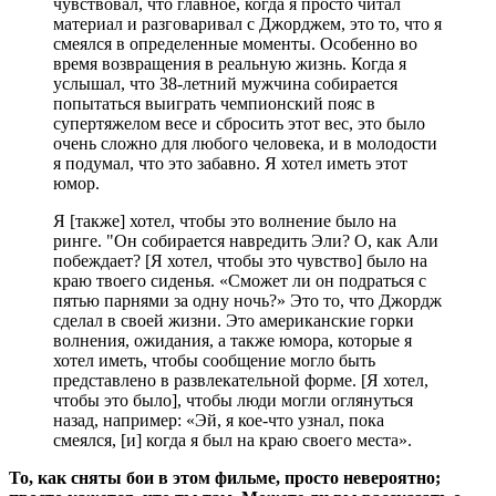
чувствовал, что главное, когда я просто читал
материал и разговаривал с Джорджем, это то, что я
смеялся в определенные моменты. Особенно во
время возвращения в реальную жизнь. Когда я
услышал, что 38-летний мужчина собирается
попытаться выиграть чемпионский пояс в
супертяжелом весе и сбросить этот вес, это было
очень сложно для любого человека, и в молодости
я подумал, что это забавно. Я хотел иметь этот
юмор.
Я [также] хотел, чтобы это волнение было на
ринге. "Он собирается навредить Эли? О, как Али
побеждает? [Я хотел, чтобы это чувство] было на
краю твоего сиденья. «Сможет ли он подраться с
пятью парнями за одну ночь?» Это то, что Джордж
сделал в своей жизни. Это американские горки
волнения, ожидания, а также юмора, которые я
хотел иметь, чтобы сообщение могло быть
представлено в развлекательной форме. [Я хотел,
чтобы это было], чтобы люди могли оглянуться
назад, например: «Эй, я кое-что узнал, пока
смеялся, [и] когда я был на краю своего места».
То, как сняты бои в этом фильме, просто невероятно;