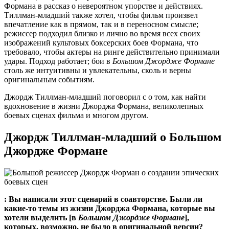
Формана в рассказ о невероятном упорстве и действиях.
Тиллман-младший также хотел, чтобы фильм произвел
впечатление как в прямом, так и в переносном смысле;
режиссер подходил близко и лично во время всех своих
изображений культовых боксерских боев Формана, что
требовало, чтобы актеры на ринге действительно принимали
удары. Подход работает; бои в
Большом Джордже Формане
столь же интуитивны и увлекательны, сколь и верны
оригинальным событиям.
Джордж Тиллман-младший поговорил с
о том, как найти
вдохновение в жизни Джорджа Формана, великолепных
боевых сценах фильма и многом другом.
Джордж Тиллман-младший о Большом
Джордже Формане
:
Вы написали этот сценарий в соавторстве. Были ли
какие-то темы из жизни Джорджа Формана, которые вы
хотели выделить [в
Большом Джордже Формане
],
которых, возможно, не было в оригинальной версии?