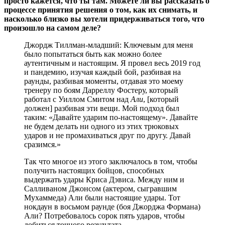
просто кажется, что ты там. Можете ли вы рассказать о
процессе принятия решения о том, как их снимать, и
насколько близко вы хотели придерживаться того, что
произошло на самом деле?
Джордж Тиллман-младший: Ключевым для меня
было попытаться быть как можно более
аутентичным и настоящим. Я провел весь 2019 год
и пандемию, изучая каждый бой, разбивая на
раунды, разбивая моменты, отдавая это моему
тренеру по боям Дарреллу Фостеру, который
работал с Уиллом Смитом над
Али
, [который
должен] разбивая эти вещи. Мой подход был
таким: «Давайте ударим по-настоящему». Давайте
не будем делать ни одного из этих трюковых
ударов и не промахиваться друг по другу. Давай
сразимся.»
Так что многое из этого заключалось в том, чтобы
получить настоящих бойцов, способных
выдержать удары Криса Дэвиса. Между ним и
Салливаном Джонсом (актером, сыгравшим
Мухаммеда) Али были настоящие удары. Тот
нокдаун в восьмом раунде (боя Джорджа Формана)
Али? Потребовалось сорок пять ударов, чтобы
добиться точного результата.