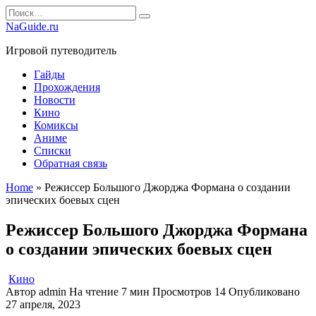
Перейти
Search
к
for:
NaGuide.ru
содержанию
Игровой путеводитель
Гайды
Прохождения
Новости
Кино
Комиксы
Аниме
Списки
Обратная связь
Home
»
Режиссер Большого Джорджа Формана о создании
эпических боевых сцен
Режиссер Большого Джорджа Формана
о создании эпических боевых сцен
Кино
Автор
admin
На чтение
7 мин
Просмотров
14
Опубликовано
27 апреля, 2023