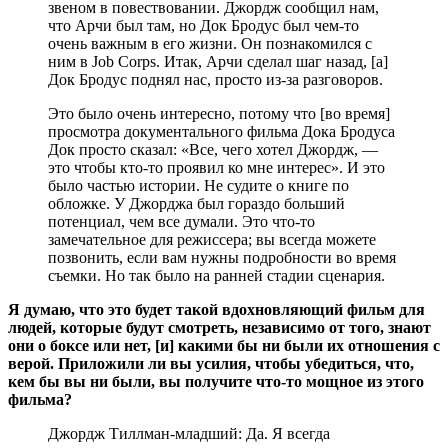
звеном в повествовании. Джордж сообщил нам,
что Арчи был там, но Док Бродус был чем-то
очень важным в его жизни. Он познакомился с
ним в Job Corps. Итак, Арчи сделал шаг назад, [а]
Док Бродус поднял нас, просто из-за разговоров.
Это было очень интересно, потому что [во время]
просмотра документального фильма Дока Бродуса
Док просто сказал: «Все, чего хотел Джордж, —
это чтобы кто-то проявил ко мне интерес». И это
было частью истории. Не судите о книге по
обложке. У Джорджа был гораздо больший
потенциал, чем все думали. Это что-то
замечательное для режиссера; вы всегда можете
позвонить, если вам нужны подробности во время
съемки. Но так было на ранней стадии сценария.
Я думаю, что это будет такой вдохновляющий фильм для
людей, которые будут смотреть, независимо от того, знают
они о боксе или нет, [и] какими бы ни были их отношения с
верой. Приложили ли вы усилия, чтобы убедиться, что,
кем бы вы ни были, вы получите что-то мощное из этого
фильма?
Джордж Тиллман-младший: Да. Я всегда