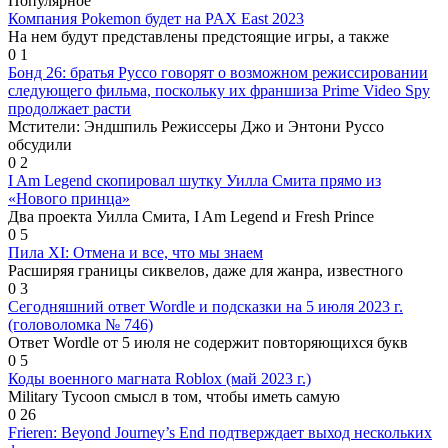
Популярное
Компания Pokemon будет на PAX East 2023
На нем будут представлены предстоящие игры, а также
0
1
Бонд 26: братья Руссо говорят о возможном режиссировании
следующего фильма, поскольку их франшиза Prime Video Spy
продолжает расти
Мстители: Эндшпиль Режиссеры Джо и Энтони Руссо
обсудили
0
2
I Am Legend скопировал шутку Уилла Смита прямо из
«Нового принца»
Два проекта Уилла Смита, I Am Legend и Fresh Prince
0
5
Пила XI: Отмена и все, что мы знаем
Расширяя границы сиквелов, даже для жанра, известного
0
3
Сегодняшний ответ Wordle и подсказки на 5 июля 2023 г.
(головоломка № 746)
Ответ Wordle от 5 июля не содержит повторяющихся букв
0
5
Коды военного магната Roblox (май 2023 г.)
Military Tycoon смысл в том, чтобы иметь самую
0
26
Frieren: Beyond Journey’s End подтверждает выход нескольких