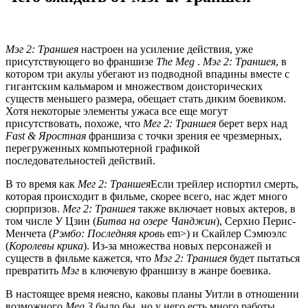
Мэг 2: Траншея
настроен на усиление действия, уже
присутствующего во франшизе
The Meg
.
Мэг 2: Траншея
, в
котором три акулы убегают из подводной впадины вместе с
гигантским кальмаром и множеством доисторических
существ меньшего размера, обещает стать диким боевиком.
Хотя некоторые элементы ужаса все еще могут
присутствовать, похоже, что
Мег 2: Траншея
берет верх над
Fast & Яростная
франшиза с точки зрения ее чрезмерных,
перегруженных компьютерной графикой
последовательностей действий.
В то время как
Мег 2: Траншея
Если трейлер испортил смерть,
которая происходит в фильме, скорее всего, нас ждет много
сюрпризов.
Мег 2: Траншея
также включает новых актеров, в
том числе У Цзин (
Битва на озере Чанджин
), Серхио Перис-
Менчета (
Рэмбо: Последняя кровь
em>) и Скайлер Сэмюэлс
(
Королевы крика
). Из-за множества новых персонажей и
существ в фильме кажется, что
Мэг 2: Траншея
будет пытаться
превратить
Мэг
в ключевую франшизу в жанре боевика.
В настоящее время неясно, каковы планы Уитли в отношении
возможного
Meg 3
было бы, но у него есть много работы,