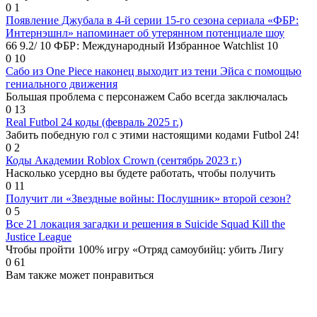
0
1
Появление Джубала в 4-й серии 15-го сезона сериала «ФБР:
Интернэшнл» напоминает об утерянном потенциале шоу
66 9.2/ 10 ФБР: Международный Избранное Watchlist 10
0
10
Сабо из One Piece наконец выходит из тени Эйса с помощью
гениального движения
Большая проблема с персонажем Сабо всегда заключалась
0
13
Real Futbol 24 коды (февраль 2025 г.)
Забить победную гол с этими настоящими кодами Futbol 24!
0
2
Коды Академии Roblox Crown (сентябрь 2023 г.)
Насколько усердно вы будете работать, чтобы получить
0
11
Получит ли «Звездные войны: Послушник» второй сезон?
0
5
Все 21 локация загадки и решения в Suicide Squad Kill the
Justice League
Чтобы пройти 100% игру «Отряд самоубийц: убить Лигу
0
61
Вам также может понравиться