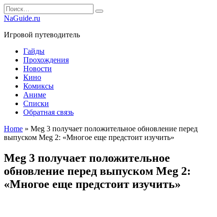
Перейти
Search
к
for:
NaGuide.ru
содержанию
Игровой путеводитель
Гайды
Прохождения
Новости
Кино
Комиксы
Аниме
Списки
Обратная связь
Home
»
Meg 3 получает положительное обновление перед
выпуском Meg 2: «Многое еще предстоит изучить»
Meg 3 получает положительное
обновление перед выпуском Meg 2:
«Многое еще предстоит изучить»