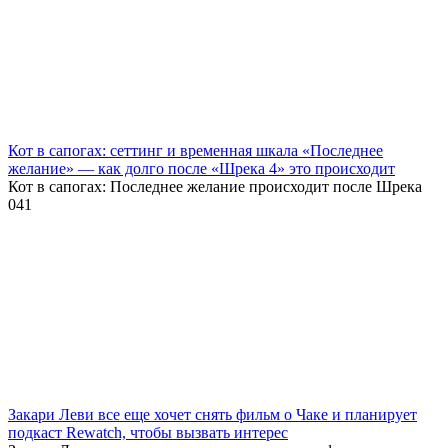
Кот в сапогах: сеттинг и временная шкала «Последнее
желание» — как долго после «Шрека 4» это происходит
Кот в сапогах: Последнее желание происходит после Шрека
0
41
Закари Леви все еще хочет снять фильм о Чаке и планирует
подкаст Rewatch, чтобы вызвать интерес