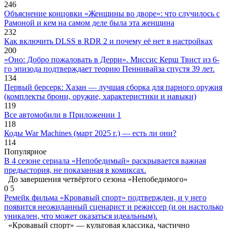
246
Объяснение концовки «Женщины во дворе»: что случилось с
Рамоной и кем на самом деле была эта женщина
232
Как включить DLSS в RDR 2 и почему её нет в настройках
200
«Оно: Добро пожаловать в Дерри». Миссис Керш Твист из 6-
го эпизода подтверждает теорию Пеннивайза спустя 39 лет.
134
Первый берсерк: Хазан — лучшая сборка для парного оружия
(комплекты брони, оружие, характеристики и навыки)
119
Все автомобили в Приложении 1
118
Коды War Machines (март 2025 г.) — есть ли они?
114
Популярное
В 4 сезоне сериала «Непобедимый» раскрывается важная
предыстория, не показанная в комиксах.
До завершения четвёртого сезона «Непобедимого»
0
5
Ремейк фильма «Кровавый спорт» подтвержден, и у него
появится неожиданный сценарист и режиссер (и он настолько
уникален, что может оказаться идеальным).
«Кровавый спорт» — культовая классика, частично