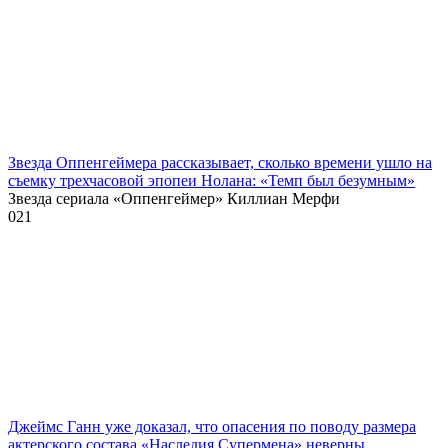
Звезда Оппенгеймера рассказывает, сколько времени ушло на
съемку трехчасовой эпопеи Нолана: «Темп был безумным»
Звезда сериала «Оппенгеймер» Киллиан Мерфи
0
21
Джеймс Ганн уже доказал, что опасения по поводу размера
актерского состава «Наследия Супермена» неверны