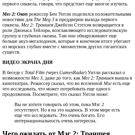
первого сиквела, говоря, что предстоит еще многое изучить.
Мег 2: Окоп
режиссер Бен Уитли поделился положительными
новостями для
The Meg 3
в преддверии выхода первого
сиквела.
Мег 2: Траншея
Джейсон Стэтхэм возвращается в
роли Джонаса Тейлора, возглавляющего исследовательскую
группу в глубинах океана. Там они обнаруживают еще
больше акул-мегалодонов, которые в конечном итоге убегают
из морских глубин вместе с множеством других гигантских
существ.
ВИДЕО ЭКРАНА ДНЯ
В беседе с
Total Film (
через
GamesRadar
) Уитли рассказал о
возможности
Мег 3
, даже до того, как
Мег 2: Траншея
вышла в
кинотеатрах. Режиссер сказал, что во вселенной
Мэг
есть еще
что исследовать, что может потребовать еще одного
продолжения. Посмотрите, что сказал Уитли ниже:
Вы не хотите говорить об этом, пока Мэг 2
отсутствует. Но я на это надеюсь. В этом мире есть
еще что исследовать. Это очень богато. Его
интернациональность очень интересна.
Чего ожидать от Мэг 2: Траншея