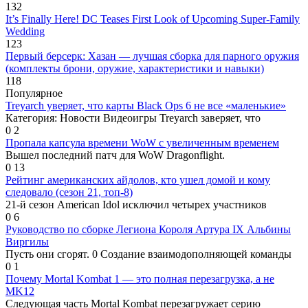
132
It’s Finally Here! DC Teases First Look of Upcoming Super-Family
Wedding
123
Первый берсерк: Хазан — лучшая сборка для парного оружия
(комплекты брони, оружие, характеристики и навыки)
118
Популярное
Treyarch уверяет, что карты Black Ops 6 не все «маленькие»
Категория: Новости Видеоигры Treyarch заверяет, что
0
2
Пропала капсула времени WoW с увеличенным временем
Вышел последний патч для WoW Dragonflight.
0
13
Рейтинг американских айдолов, кто ушел домой и кому
следовало (сезон 21, топ-8)
21-й сезон American Idol исключил четырех участников
0
6
Руководство по сборке Легиона Короля Артура IX Альбины
Виргилы
Пусть они сгорят. 0 Создание взаимодополняющей команды
0
1
Почему Mortal Kombat 1 — это полная перезагрузка, а не
MK12
Следующая часть Mortal Kombat перезагружает серию