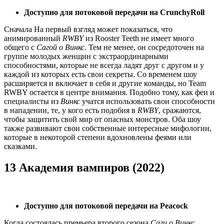
Доступно для потоковой передачи на CrunchyRoll
Сначала На первый взгляд может показаться, что
анимированный
RWBY
из Rooster Teeth не имеет много
общего с
Сагой о Винкс
. Тем не менее, он сосредоточен на
группе молодых женщин с экстраординарными
способностями, которые не всегда ладят друг с другом и у
каждой из которых есть свои секреты. Со временем шоу
расширяется и включает в себя и другие команды, но Team
RWBY остается в центре внимания. Подобно тому, как феи и
специалисты из
Винкс
учатся использовать свои способности
в нападении, те, у кого есть подобия в
RWBY
, сражаются,
чтобы защитить свой мир от опасных монстров. Оба шоу
также развивают свои собственные интересные мифологии,
которые в некоторой степени вдохновлены феями или
сказками.
13 Академия вампиров (2022)
Доступно для потоковой передачи на Peacock
Когда состоялась премьера второго сезона
Саги о Винкс
,