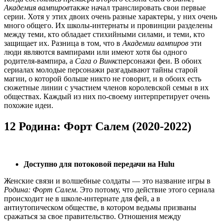
Академия вампиров
также начал транслировать свои первые
серии. Хотя у этих двоих очень разные характеры, у них очень
много общего. Их школы-интернаты и провинции разделены
между теми, кто обладает стихийными силами, и теми, кто
защищает их. Разница в том, что в
Академии вампиров
эти
люди являются вампирами или имеют хотя бы одного
родителя-вампира, а
Сага о Винкс
персонажи феи. В обоих
сериалах молодые персонажи разгадывают тайны старой
магии, о которой больше никто не говорит, и в обоих есть
сюжетные линии с участием членов королевской семьи в их
обществах. Каждый из них по-своему интерпретирует очень
похожие идеи.
12 Родина: Форт Салем (2020-2022)
Доступно для потоковой передачи на Hulu
Женские связи и волшебные солдаты — это название игры в
Родина: Форт Салем
. Это потому, что действие этого сериала
происходит не в школе-интернате для фей, а в
антиутопическом обществе, в котором ведьмы призваны
сражаться за свое правительство. Отношения между