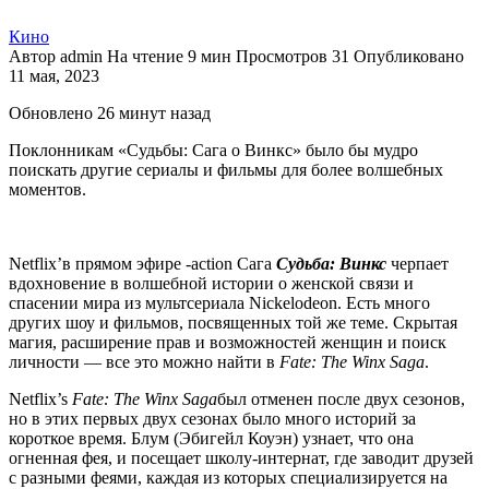
Кино
Автор
admin
На чтение
9 мин
Просмотров
31
Опубликовано
11 мая, 2023
Обновлено 26 минут назад
Поклонникам «Судьбы: Сага о Винкс» было бы мудро
поискать другие сериалы и фильмы для более волшебных
моментов.
Netflix’в прямом эфире -action Сага
Судьба: Винкс
черпает
вдохновение в волшебной истории о женской связи и
спасении мира из мультсериала Nickelodeon. Есть много
других шоу и фильмов, посвященных той же теме. Скрытая
магия, расширение прав и возможностей женщин и поиск
личности — все это можно найти в
Fate: The Winx Saga
.
Netflix’s
Fate: The Winx Saga
был отменен после двух сезонов,
но в этих первых двух сезонах было много историй за
короткое время. Блум (Эбигейл Коуэн) узнает, что она
огненная фея, и посещает школу-интернат, где заводит друзей
с разными феями, каждая из которых специализируется на