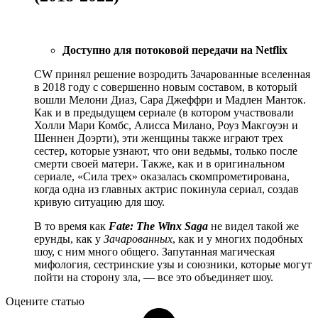
Доступно для потоковой передачи на Netflix
CW принял решение возродить Зачарованные вселенная
в 2018 году с совершенно новым составом, в который
вошли Мелони Диаз, Сара Джеффри и Мадлен Манток.
Как и в предыдущем сериале (в котором участвовали
Холли Мари Комбс, Алисса Милано, Роуз Макгоуэн и
Шеннен Доэрти), эти женщины также играют трех
сестер, которые узнают, что они ведьмы, только после
смерти своей матери. Также, как и в оригинальном
сериале, «Сила трех» оказалась скомпрометирована,
когда одна из главных актрис покинула сериал, создав
кривую ситуацию для шоу.
В то время как
Fate: The Winx Saga
не видел такой же
ерунды, как у
Зачарованных
, как и у многих подобных
шоу, с ним много общего. Запутанная магическая
мифология, сестринские узы и союзники, которые могут
пойти на сторону зла, — все это объединяет шоу.
Оцените статью