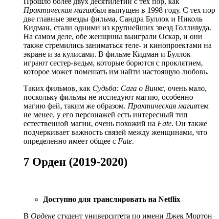
Прошло более двух десятилетий с тех пор, как
Практическая магия
был выпущен в 1998 году. С тех пор
две главные звезды фильма, Сандра Буллок и Николь
Кидман, стали одними из крупнейших звезд Голливуда.
На самом деле, обе женщины выиграли Оскар, и они
также стремились заниматься теле- и кинопроектами на
экране и за кулисами. В фильме Кидман и Буллок
играют сестер-ведьм, которые борются с проклятием,
которое может помешать им найти настоящую любовь.
Таких фильмов, как
Судьба: Сага о Винкс
, очень мало,
поскольку фильмы не исследуют магию, особенно
магию фей, таким же образом.
Практическая магия
тем
не менее, у его персонажей есть интересный тип
естественной магии, очень похожий на
Fate
. Он также
подчеркивает важность связей между женщинами, что
определенно имеет общее с
Fate
.
7 Орден (2019-2020)
Доступно для транслировать на Netflix
В
Ордене
студент университета по имени Джек Мортон