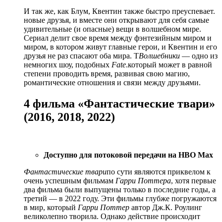
И так же, как Блум, Квентин также быстро преуспевает.
новые друзья, и вместе они открывают для себя самые
удивительные (и опасные) вещи в волшебном мире.
Сериал делит свое время между фэнтезийным миром и
миром, в котором живут главные герои, и Квентин и его
друзья не раз спасают оба мира. T
Волшебники
— одно из
немногих шоу, подобных
Fate
.который может в равной
степени проводить время, развивая свою магию,
романтические отношения и связи между друзьями.
4 фильма «Фантастические твари»
(2016, 2018, 2022)
Доступно для потоковой передачи на HBO Max
Фантастические твари
по сути являются приквелом к ​​
очень успешным фильмам
Гарри Поттера
, хотя первые
два фильма были выпущены только в последние годы, а
третий — в 2022 году. Эти фильмы глубже погружаются
в мир, который
Гарри Поттер
автор Дж.К. Роулинг
великолепно творила. Однако действие происходит