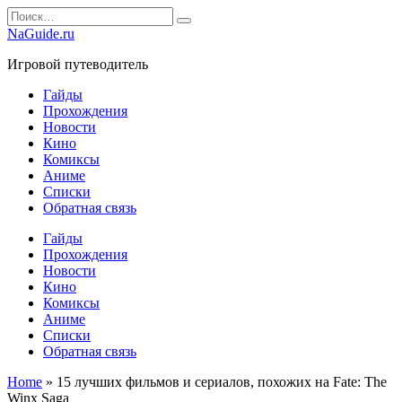
Перейти
Search
к
for:
NaGuide.ru
содержанию
Игровой путеводитель
Гайды
Прохождения
Новости
Кино
Комиксы
Аниме
Списки
Обратная связь
Гайды
Прохождения
Новости
Кино
Комиксы
Аниме
Списки
Обратная связь
Home
»
15 лучших фильмов и сериалов, похожих на Fate: The
Winx Saga