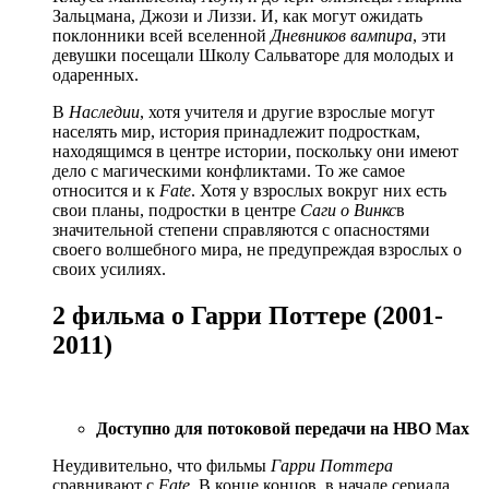
Зальцмана, Джози и Лиззи. И, как могут ожидать
поклонники всей вселенной
Дневников вампира
, эти
девушки посещали Школу Сальваторе для молодых и
одаренных.
В
Наследии
, хотя учителя и другие взрослые могут
населять мир, история принадлежит подросткам,
находящимся в центре истории, поскольку они имеют
дело с магическими конфликтами. То же самое
относится и к
Fate
. Хотя у взрослых вокруг них есть
свои планы, подростки в центре
Саги о Винкс
в
значительной степени справляются с опасностями
своего волшебного мира, не предупреждая взрослых о
своих усилиях.
2 фильма о Гарри Поттере (2001-
2011)
Доступно для потоковой передачи на HBO Max
Неудивительно, что фильмы
Гарри Поттера
сравнивают с
Fate
. В конце концов, в начале сериала