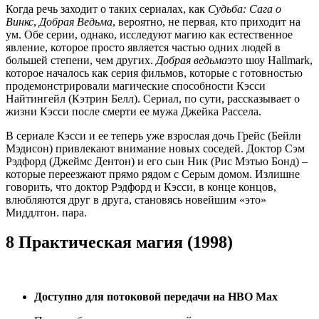
Когда речь заходит о таких сериалах, как
Судьба: Сага о
Винкс
,
Добрая Ведьма
, вероятно, не первая, кто приходит на
ум. Обе серии, однако, исследуют магию как естественное
явление, которое просто является частью одних людей в
большей степени, чем других.
Добрая ведьма
это шоу Hallmark,
которое началось как серия фильмов, которые с готовностью
продемонстрировали магические способности Кэсси
Найтингейл (Кэтрин Белл). Сериал, по сути, рассказывает о
жизни Кэсси после смерти ее мужа Джейка Рассела.
В сериале Кэсси и ее теперь уже взрослая дочь Грейс (Бейли
Мэдисон) привлекают внимание новых соседей. Доктор Сэм
Рэдфорд (Джеймс Дентон) и его сын Ник (Рис Мэтью Бонд) –
которые переезжают прямо рядом с Серым домом. Излишне
говорить, что доктор Рэдфорд и Кэсси, в конце концов,
влюбляются друг в друга, становясь новейшим «это»
Миддлтон. пара.
8 Практическая магия (1998)
Доступно для потоковой передачи на HBO Max