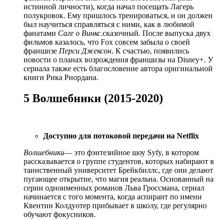
истинной личности), когда начал посещать Лагерь
полукровок. Ему пришлось тренироваться, и он должен
был научиться справляться с ними, как в любимой
фанатами
Саге о Винкс
.сказочный. После выпуска двух
фильмов казалось, что Fox совсем забыла о своей
франшизе
Перси Джексон
. К счастью, появились
новости о планах возрождения франшизы на Disney+. У
сериала также есть благословение автора оригинальной
книги Рика Риордана.
5 Волшебники (2015-2020)
Доступно для потоковой передачи на Netflix
Волшебники
— это фэнтезийное шоу Syfy, в котором
рассказывается о группе студентов, которых набирают в
таинственный университет Брейкбиллс, где они делают
пугающее открытие, что магия реальна. Основанный на
серии одноименных романов Льва Гроссмана, сериал
начинается с того момента, когда аспирант по имени
Квентин Колдуотер прибывает в школу, где регулярно
обучают фокусников.