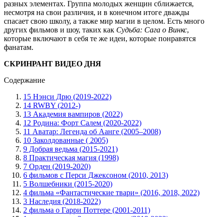
разных элементах. Группа молодых женщин сближается,
несмотря на свои различия, и в конечном итоге дважды
спасает свою школу, а также мир магии в целом. Есть много
других фильмов и шоу, таких как
Судьба: Сага о Винкс
,
которые включают в себя те же идеи, которые понравятся
фанатам.
СКРИНРАНТ ВИДЕО ДНЯ
Содержание
15 Нэнси Дрю (2019-2022)
14 RWBY (2012-)
13 Академия вампиров (2022)
12 Родина: Форт Салем (2020-2022)
11 Аватар: Легенда об Аанге (2005–2008)
10 Заколдованные ( 2005)
9 Добрая ведьма (2015-2021)
8 Практическая магия (1998)
7 Орден (2019-2020)
6 фильмов с Перси Джексоном (2010, 2013)
5 Волшебники (2015-2020)
4 фильма «Фантастические твари» (2016, 2018, 2022)
3 Наследия (2018-2022)
2 фильма о Гарри Поттере (2001-2011)