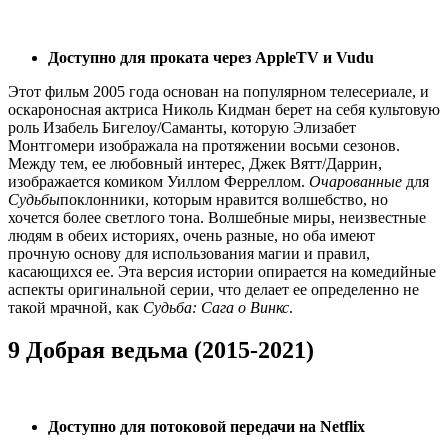
Доступно для проката через AppleTV и Vudu
Этот фильм 2005 года основан на популярном телесериале, и
оскароносная актриса Николь Кидман берет на себя культовую
роль Изабель Бигелоу/Саманты, которую Элизабет
Монтгомери изображала на протяжении восьми сезонов.
Между тем, ее любовный интерес, Джек Вятт/Даррин,
изображается комиком Уиллом Ферреллом.
Очарованные
для
Судьбы
поклонники, которым нравится волшебство, но
хочется более светлого тона. Волшебные миры, неизвестные
людям в обеих историях, очень разные, но оба имеют
прочную основу для использования магии и правил,
касающихся ее. Эта версия истории опирается на комедийные
аспекты оригинальной серии, что делает ее определенно не
такой мрачной, как
Судьба: Сага о Винкс
.
9 Добрая ведьма (2015-2021)
Доступно для потоковой передачи на Netflix