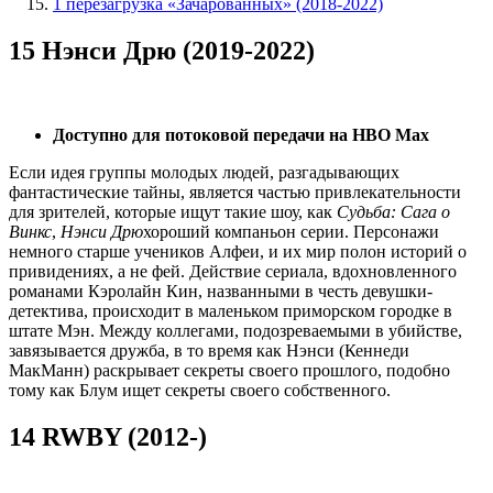
1 перезагрузка «Зачарованных» (2018-2022)
15 Нэнси Дрю (2019-2022)
Доступно для потоковой передачи на HBO Max
Если идея группы молодых людей, разгадывающих
фантастические тайны, является частью привлекательности
для зрителей, которые ищут такие шоу, как
Судьба: Сага о
Винкс
,
Нэнси Дрю
хороший компаньон серии. Персонажи
немного старше учеников Алфеи, и их мир полон историй о
привидениях, а не фей. Действие сериала, вдохновленного
романами Кэролайн Кин, названными в честь девушки-
детектива, происходит в маленьком приморском городке в
штате Мэн. Между коллегами, подозреваемыми в убийстве,
завязывается дружба, в то время как Нэнси (Кеннеди
МакМанн) раскрывает секреты своего прошлого, подобно
тому как Блум ищет секреты своего собственного.
14 RWBY (2012-)