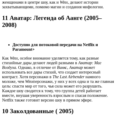
женщинами в центре шоу, как и
Winx
, делают истории
захватывающими, помимо магии и создания мифологии.
11 Аватар: Легенда об Аанге (2005–
2008)
Доступно для потоковой передачи на Netflix и
Paramount+
Как
Winx
, особое внимание уделяется тому, как разные
стихийные дары делают людей разными в
Аватар: Маг
Воздуха
. Однако, в отличие от
Винкс
,
Аватар
может
использовать все дары стихий, что создает интересный
контраст. Хотя персонажи в
The Last Airbender
намного
моложе, чем
Winx
персонажи, у них у всех одна и та же главная
цель: спасти мир от того, чья сила может его разрушить.
Каждое шоу сводится к тому, что группа детей работает
вместе, внушая уверенность взрослым и спасая положение.
Netflix также готовит версию шоу в прямом эфире.
10 Заколдованные ( 2005)