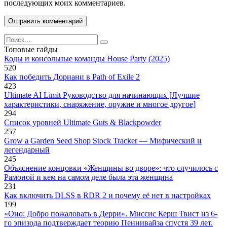
последующих моих комментариев.
Search
for:
Топовые гайды
Коды и консольные команды House Party (2025)
520
Как победить Дориани в Path of Exile 2
423
Ultimate AI Limit Руководство для начинающих [Лучшие
характеристики, снаряжение, оружие и многое другое]
294
Список уровней Ultimate Guts & Blackpowder
257
Grow a Garden Seed Shop Stock Tracker — Мифический и
легендарный
245
Объяснение концовки «Женщины во дворе»: что случилось с
Рамоной и кем на самом деле была эта женщина
231
Как включить DLSS в RDR 2 и почему её нет в настройках
199
«Оно: Добро пожаловать в Дерри». Миссис Керш Твист из 6-
го эпизода подтверждает теорию Пеннивайза спустя 39 лет.