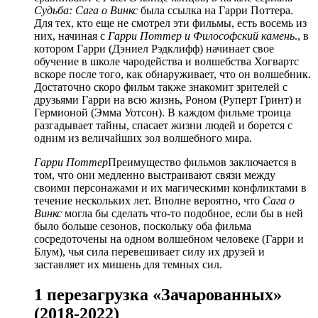
Судьба: Сага о Винкс
была ссылка на Гарри Поттера.
Для тех, кто еще не смотрел эти фильмы, есть восемь из
них, начиная с
Гарри Поттер и Философский камень
., в
котором Гарри (Дэниел Рэдклифф) начинает свое
обучение в школе чародейства и волшебства Хогвартс
вскоре после того, как обнаруживает, что он волшебник.
Достаточно скоро фильм также знакомит зрителей с
друзьями Гарри на всю жизнь, Роном (Руперт Гринт) и
Гермионой (Эмма Уотсон). В каждом фильме троица
разгадывает тайны, спасает жизни людей и борется с
одним из величайших зол волшебного мира.
Гарри Поттер
Преимущество фильмов заключается в
том, что они медленно выстраивают связи между
своими персонажами и их магическими конфликтами в
течение нескольких лет. Вполне вероятно, что
Сага о
Винкс
могла бы сделать что-то подобное, если бы в ней
было больше сезонов, поскольку оба фильма
сосредоточены на одном волшебном человеке (Гарри и
Блум), чья сила перевешивает силу их друзей и
заставляет их мишень для темных сил.
1 перезагрузка «Зачарованных»
(2018-2022)