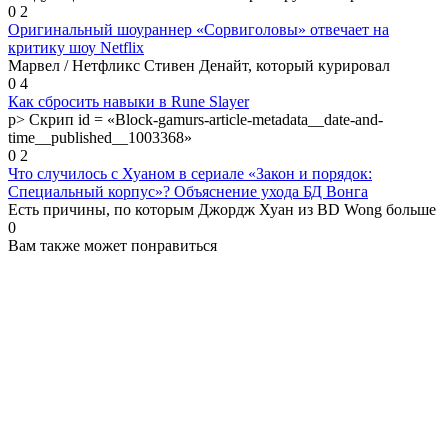
0
2
Оригинальный шоураннер «Сорвиголовы» отвечает на
критику шоу Netflix
Марвел / Нетфликс Стивен Денайт, который курировал
0
4
Как сбросить навыки в Rune Slayer
p> Скрип id = «Block-gamurs-article-metadata__date-and-
time__published__1003368»
0
2
Что случилось с Хуаном в сериале «Закон и порядок:
Специальный корпус»? Объяснение ухода БД Вонга
Есть причины, по которым Джордж Хуан из BD Wong больше
0
Вам также может понравиться