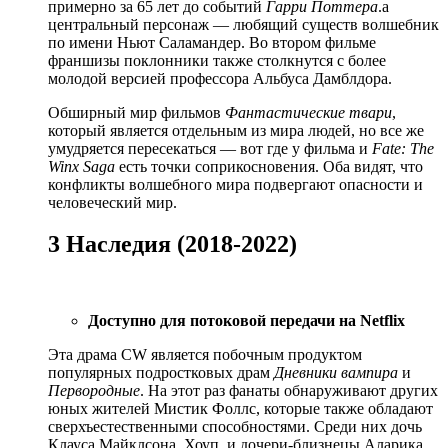
примерно за 65 лет до событий
Гарри Поттера
.а
центральный персонаж — любящий существ волшебник
по имени Ньют Саламандер. Во втором фильме
франшизы поклонники также столкнутся с более
молодой версией профессора Альбуса Дамблдора.
Обширный мир фильмов
Фантастические твари
,
который является отдельным из мира людей, но все же
умудряется пересекаться — вот где у фильма и
Fate: The
Winx Saga
есть точки соприкосновения. Оба видят, что
конфликты волшебного мира подвергают опасности и
человеческий мир.
3 Наследия (2018-2022)
Доступно для потоковой передачи на Netflix
Эта драма CW является побочным продуктом
популярных подростковых драм
Дневники вампира
и
Первородные
. На этот раз фанаты обнаруживают других
юных жителей Мистик Фоллс, которые также обладают
сверхъестественными способностями. Среди них дочь
Клауса Майклсона, Хоуп, и дочери-близнецы Аларика