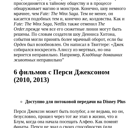
присоединяется к тайному обществу и в процессе
обнаруживает магию и монстров. Конечно, шоу немного
мрачнее, чем
Fate: The Winx Saga
. Тем не менее, он
касается подобных тем и, конечно же, колдовства. Как и
Fate: The Winx Saga
, Netflix также отменил
The
Order
.прежде чем все его сюжетные линии могут быть
решены. По словам создателя шоу Денниса Хитона,
события могли принять более мрачный оборот, если бы
Орден
был возобновлен. Он написал в Твиттере: «Джек
собирался воскресить Алиссу из мертвых, но она
вернется неправильно. Например,
Кладбище домашних
животных
неправильно”
6 фильмов с Перси Джексоном
(2010, 2013)
Доступно для потоковой передачи на Disney Plus
Перси Джексон может быть полубог, а не ведьма, но он,
безусловно, прошел через тот же этап в жизни, что и
Блум, когда она начала посещать Алфею. Как помнят
фанаты, Перси не знал о своих способностях (или