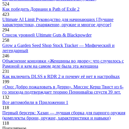
524
Как победить Дориани в Path of Exile 2
423
Ultimate AI Limit Руководство для начинающих [Лучшие
характеристики, снаряжение, оружие и многое другое]
294
Список уровней Ultimate Guts & Blackpowder
258
Grow a Garden Seed Shop Stock Tracker — Мифический и
легендарный
246
Объяснение концовки «Женщины во дворе»: что случилось с
Рамоной и кем на самом деле была эта женщина
231
Как включить DLSS в RDR 2 и почему её нет в настройках
199
«Оно: Добро пожаловать в Дерри». Миссис Керш Твист из 6-
го эпизода подтверждает теорию Пеннивайза спустя 39 лет.
132
Все автомобили в Приложении 1
118
Первый берсерк: Хазан — лучшая сборка для парного оружия
(комплекты брони, оружие, характеристики и навыки)
118
Популярное