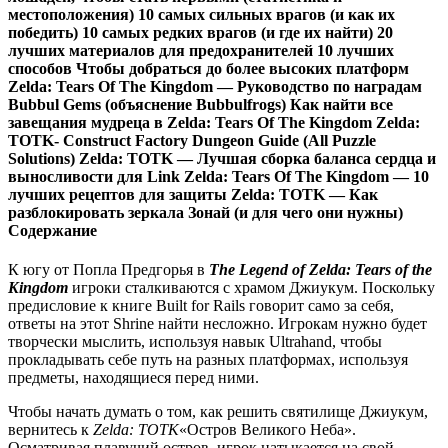
местоположения) 10 самых сильных врагов (и как их
победить) 10 самых редких врагов (и где их найти) 20
лучших материалов для предохранителей 10 лучших
способов Чтобы добраться до более высоких платформ
Zelda: Tears Of The Kingdom — Руководство по наградам
Bubbul Gems (объяснение Bubbulfrogs) Как найти все
завещания мудреца в Zelda: Tears Of The Kingdom Zelda:
TOTK- Construct Factory Dungeon Guide (All Puzzle
Solutions) Zelda: TOTK — Лучшая сборка баланса сердца и
выносливости для Link Zelda: Tears Of The Kingdom — 10
лучших рецептов для защиты Zelda: TOTK — Как
разблокировать зеркала Зонай (и для чего они нужны)
Содержание
К югу от Попла Предгорья в
The Legend of Zelda: Tears of the
Kingdom
игроки сталкиваются с храмом Джиукум. Поскольку
предисловие к книге Built for Rails говорит само за себя,
ответы на этот Shrine найти несложно. Игрокам нужно будет
творчески мыслить, используя навык Ultrahand, чтобы
прокладывать себе путь на разных платформах, используя
предметы, находящиеся перед ними.
Чтобы начать думать о том, как решить святилище Джиукум,
вернитесь к
Zelda: TOTK
«Остров Великого Неба».
Осматривая плавучий остров, игрок натыкается на свой