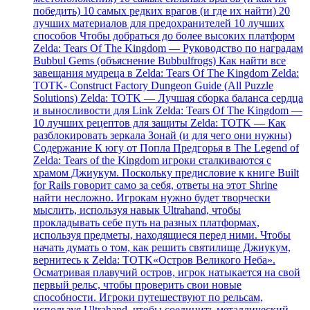
победить) 10 самых редких врагов (и где их найти) 20
лучших материалов для предохранителей 10 лучших
способов Чтобы добраться до более высоких платформ
Zelda: Tears Of The Kingdom — Руководство по наградам
Bubbul Gems (объяснение Bubbulfrogs) Как найти все
завещания мудреца в Zelda: Tears Of The Kingdom Zelda:
TOTK- Construct Factory Dungeon Guide (All Puzzle
Solutions) Zelda: TOTK — Лучшая сборка баланса сердца
и выносливости для Link Zelda: Tears Of The Kingdom —
10 лучших рецептов для защиты Zelda: TOTK — Как
разблокировать зеркала Зонай (и для чего они нужны)
Содержание К югу от Попла Предгорья в The Legend of
Zelda: Tears of the Kingdom игроки сталкиваются с
храмом Джиукум. Поскольку предисловие к книге Built
for Rails говорит само за себя, ответы на этот Shrine
найти несложно. Игрокам нужно будет творчески
мыслить, используя навык Ultrahand, чтобы
прокладывать себе путь на разных платформах,
используя предметы, находящиеся перед ними. Чтобы
начать думать о том, как решить святилище Джиукум,
вернитесь к Zelda: TOTK«Остров Великого Неба».
Осматривая плавучий остров, игрок натыкается на свой
первый рельс, чтобы проверить свои новые
способности. Игроки путешествуют по рельсам,
используя Ultrahand, чтобы соединить металлический