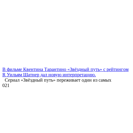
В фильме Квентина Тарантино «Звёздный путь» с рейтингом
R Уильям Шатнер дал новую интерпретацию.
Сериал «Звёздный путь» переживает один из самых
0
21