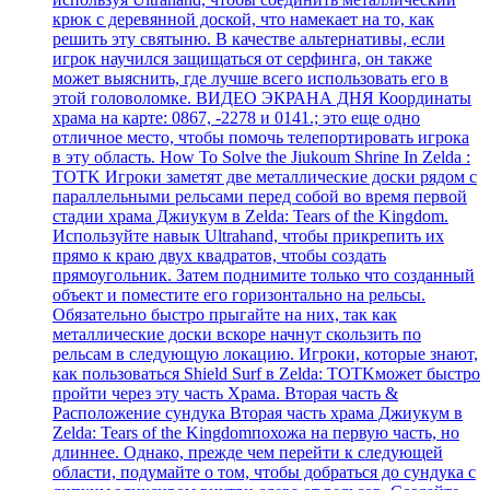
крюк с деревянной доской, что намекает на то, как
решить эту святыню. В качестве альтернативы, если
игрок научился защищаться от серфинга, он также
может выяснить, где лучше всего использовать его в
этой головоломке. ВИДЕО ЭКРАНА ДНЯ Координаты
храма на карте: 0867, -2278 и 0141.; это еще одно
отличное место, чтобы помочь телепортировать игрока
в эту область. How To Solve the Jiukoum Shrine In Zelda :
TOTK Игроки заметят две металлические доски рядом с
параллельными рельсами перед собой во время первой
стадии храма Джиукум в Zelda: Tears of the Kingdom.
Используйте навык Ultrahand, чтобы прикрепить их
прямо к краю двух квадратов, чтобы создать
прямоугольник. Затем поднимите только что созданный
объект и поместите его горизонтально на рельсы.
Обязательно быстро прыгайте на них, так как
металлические доски вскоре начнут скользить по
рельсам в следующую локацию. Игроки, которые знают,
как пользоваться Shield Surf в Zelda: TOTKможет быстро
пройти через эту часть Храма. Вторая часть &
Расположение сундука Вторая часть храма Джиукум в
Zelda: Tears of the Kingdomпохожа на первую часть, но
длиннее. Однако, прежде чем перейти к следующей
области, подумайте о том, чтобы добраться до сундука с