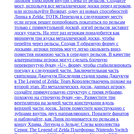
липким эликсиром внутри слева от рельсов. Создайте
мост, используя все металлические доски перед игроком,
или используйте Возврат, одну из новых способностей
Линка в Zelda: TOTK.Переходя к следующему месту,
если игрок решит попробовать покататься по рельсам
только с прямоугольной доской, изгиб рельсов заставит
доску упасть. На этот раз игрокам понадобится как
минимум три куска металлической доски, чтобы
перейти через рельсы. Создав Т-образную форму с
досками, игроки теперь могут легко скользить вниз,
поместив нижнюю часть в середину рельсов. В качестве
альтернативы игроки могут сделать блочную
перевернутую букву «U». форму, чтобы стабилизировать
поездку к следующей части. Заключительная часть
святилища Джиукум Последняя стадия храма Джиукум
в The Legend of Zelda: Tears Королевстваочень похоже на
второй этап. Из металлических досок, данных игроку,
создайте прямоугольную структуру с тремя зубцами,
похожую на строчную букву «м». Разместите три
вентилятора на задней части конструкции вдоль
верхней части досок. Затем поместите конструкцию с
зубцами внутрь двух направляющих. Поразите фанатов
и наблюдайте, как Линк поднимается по рельсам к
концу Храма. Легенда о Зельде: Слезы королевства
Серия: The Legend of Zelda Платформа: Nintendo Switch