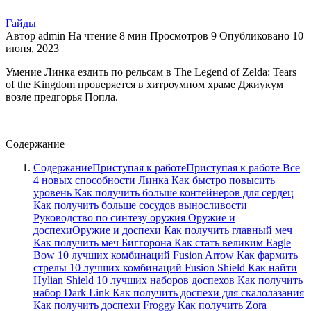
Гайды
Автор
admin
На чтение
8 мин
Просмотров
9
Опубликовано
10
июня, 2023
Умение Линка ездить по рельсам в The Legend of Zelda: Tears
of the Kingdom проверяется в хитроумном храме Джиукум
возле предгорья Попла.
Содержание
СодержаниеПриступая к работеПриступая к работе Все
4 новых способности Линка Как быстро повысить
уровень Как получить больше контейнеров для сердец
Как получить больше сосудов выносливости
Руководство по синтезу оружия Оружие и
доспехиОружие и доспехи Как получить главный меч
Как получить меч Биггорона Как стать великим Eagle
Bow 10 лучших комбинаций Fusion Arrow Как фармить
стрелы 10 лучших комбинаций Fusion Shield Как найти
Hylian Shield 10 лучших наборов доспехов Как получить
набор Dark Link Как получить доспехи для скалолазания
Как получить доспехи Froggy Как получить Zora