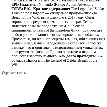
Switch
Выпуск:
12 мая 2023 г.
Разработчик:
Nintendo
EPD
Издатель :
Nintendo
Жанр:
Action-Adventure
ESRB:
E10+
Краткое содержание:
The Legend of Zelda:
Tears of the Kingdom — ожидаемое продолжение -до
Breath of the Wild, выпущенного в 2017 году. Слезы
королевства, редко встречающиеся в играх Zelda,
являются прямым продолжением, а не слабо
связанными. В Tears of the Kingdom Линк поднимется в
небо и узнает о таинственном королевстве в облаках.
Кроме того, он откроет секреты темных, обитающих под
землей и над землей. Продолжение строится на том же
движке, что и оригинал, с использованием уникальных
инструментов физики. Однако о сюжете и игровом
процессе известно немного.
Как долго проходить:
35–
50 часов
Приквел:
The Legend of Zelda: Breath of the
Wild
Оцените статью