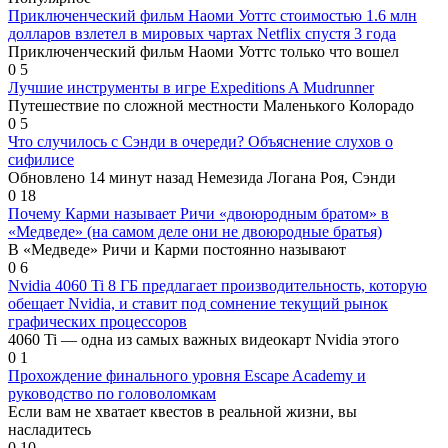
Приключенческий фильм Наоми Уоттс стоимостью 1.6 млн
долларов взлетел в мировых чартах Netflix спустя 3 года
Приключенческий фильм Наоми Уоттс только что вошел
0
5
Лучшие инструменты в игре Expeditions A Mudrunner
Путешествие по сложной местности Маленького Колорадо
0
5
Что случилось с Сэнди в очереди? Объяснение слухов о
сифилисе
Обновлено 14 минут назад Немезида Логана Роя, Сэнди
0
18
Почему Карми называет Ричи «двоюродным братом» в
«Медведе» (на самом деле они не двоюродные братья)
В «Медведе» Ричи и Карми постоянно называют
0
6
Nvidia 4060 Ti 8 ГБ предлагает производительность, которую
обещает Nvidia, и ставит под сомнение текущий рынок
графических процессоров
4060 Ti — одна из самых важных видеокарт Nvidia этого
0
1
Прохождение финального уровня Escape Academy и
руководство по головоломкам
Если вам не хватает квестов в реальной жизни, вы
насладитесь
0
10