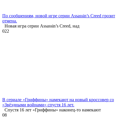
По сообщениям, новой игре серии Assassin’s Creed грозит
отмена.
Новая игра серии Assassin’s Creed, над
0
22
В сериале «Гриффины» намекают на новый кроссовер со
«Звёздными войнами» спустя 16 лет.
Спустя 16 лет «Гриффины» наконец-то намекают
0
8