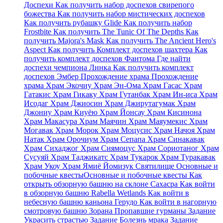
Доспехи Как получить набор доспехов свирепого
божества Как получить набор мистических доспехов
Как получить рубашку Glide Как получить набор
Frostbite Как получить The Tunic Of The Depths Как
получить Majora's Mask Как получить The Ancient Hero's
Aspect Как получить Комплект доспехов шахтера Как
получить комплект доспехов Фантома Где найти
доспехи чемпиона Линка Как получить комплект
доспехов Эмбер Прохождение храма Прохождение
храма Храм Экочиу Храм Эн-Ома Храм Гасас Храм
Гатакис Храм Гикаку Храм Гутанбак Храм Ин-иса Храм
Исодаг Храм Джиосин Храм Джирутагумак Храм
Джониу Храм Киуёю Храм Йонсау Храм Кисинона
Храм Макасура Храм Маячин Храм Маяумекис Храм
Могавак Храм Морок Храм Моцусис Храм Начоя Храм
Натак Храм Орочиум Храм Сепапа Храм Синакавак
Храм Сихаджог Храм Сиямоцус Храм Сориотаног Храм
Сусуяй Храм Таджикатс Храм Тукарок Храм Туракавак
Храм Укоу Храм Ямиё Йомизук Святилище Основные и
побочные квестыОсновные и побочные квесты Как
открыть обзорную башню на склоне Сахасра Как войти
в обзорную башню Rabella Wetlands Как войти в
небесную башню каньона Герудо Как войти в нагорную
смотровую башню Зорана Пропавшие гурманы Задание
Украсить страстью Задание Болезнь мрака Задание