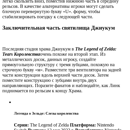
легко скользить вниз, поместив нижнюю часть в середину
рельсов. В качестве альтернативы игроки могут сделать
блочную перевернутую букву «U». форму, чтобы
стабилизировать поездку к следующей части.
Заключительная часть святилища Джиукум
Последняя стадия храма Джиукум в
The Legend of Zelda:
Tears Королевства
очень похоже на второй этап. Из
металлических досок, данных игроку, создайте
прямоугольную структуру с тремя зубцами, похожую на
строчную букву «м». Разместите три вентилятора на задней
части конструкции вдоль верхней части досок. Затем
поместите конструкцию с зубцами внутрь двух
направляющих. Поразите фанатов и наблюдайте, как Линк
поднимается по рельсам к концу Храма.
Легенда о Зельде: Слезы королевства
Серия:
The Legend of Zelda
Платформа:
Nintendo