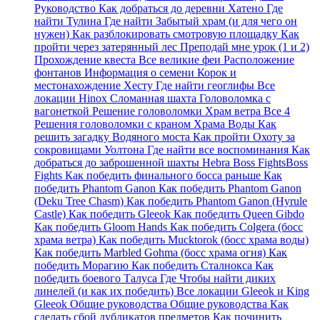
Руководство Как добраться до деревни Хатено Где
найти Тулина Где найти Забытый храм (и для чего он
нужен) Как разблокировать смотровую площадку Как
пройти через затерянный лес Преподай мне урок (1 и 2)
Прохождение квеста Все великие феи Расположение
фонтанов Информация о семени Корок и
местонахождение Хесту Где найти геоглифы Все
локации Hinox Сломанная шахта Головоломка с
вагонеткой Решение головоломки Храм ветра Все 4
Решения головоломки с краном Храма Воды Как
решить загадку Водяного моста Как пройти Охоту за
сокровищами Уолтона Где найти все воспоминания Как
добраться до заброшенной шахты Hebra Boss FightsBoss
Fights Как победить финального босса раньше Как
победить Phantom Ganon Как победить Phantom Ganon
(Deku Tree Chasm) Как победить Phantom Ganon (Hyrule
Castle) Как победить Gleeok Как победить Queen Gibdo
Как победить Gloom Hands Как победить Colgera (босс
храма ветра) Как победить Mucktorok (босс храма воды)
Как победить Marbled Gohma (босс храма огня) Как
победить Морагию Как победить Сталнокса Как
победить боевого Талуса Где Чтобы найти диких
линелей (и как их победить) Все локации Gleeok и King
Gleeok Общие руководства Общие руководства Как
сделать сбой дубликатов предметов Как починить