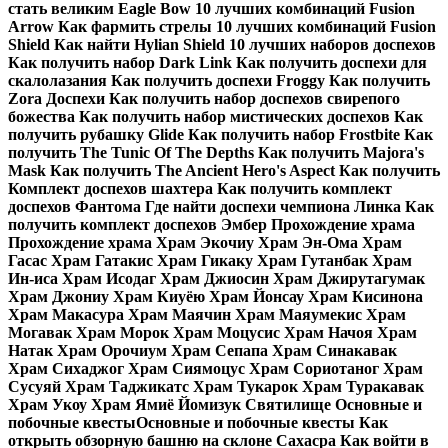
стать великим Eagle Bow 10 лучших комбинаций Fusion
Arrow Как фармить стрелы 10 лучших комбинаций Fusion
Shield Как найти Hylian Shield 10 лучших наборов доспехов
Как получить набор Dark Link Как получить доспехи для
скалолазания Как получить доспехи Froggy Как получить
Zora Доспехи Как получить набор доспехов свирепого
божества Как получить набор мистических доспехов Как
получить рубашку Glide Как получить набор Frostbite Как
получить The Tunic Of The Depths Как получить Majora's
Mask Как получить The Ancient Hero's Aspect Как получить
Комплект доспехов шахтера Как получить комплект
доспехов Фантома Где найти доспехи чемпиона Линка Как
получить комплект доспехов Эмбер Прохождение храма
Прохождение храма Храм Экочиу Храм Эн-Ома Храм
Гасас Храм Гатакис Храм Гикаку Храм Гутанбак Храм
Ин-иса Храм Исодаг Храм Джиосин Храм Джирутагумак
Храм Джониу Храм Киуёю Храм Йонсау Храм Кисинона
Храм Макасура Храм Маячин Храм Маяумекис Храм
Могавак Храм Морок Храм Моцусис Храм Начоя Храм
Натак Храм Орочиум Храм Сепапа Храм Синакавак
Храм Сихаджог Храм Сиямоцус Храм Сориотаног Храм
Сусуяй Храм Таджикатс Храм Тукарок Храм Туракавак
Храм Укоу Храм Ямиё Йомизук Святилище Основные и
побочные квестыОсновные и побочные квесты Как
открыть обзорную башню на склоне Сахасра Как войти в