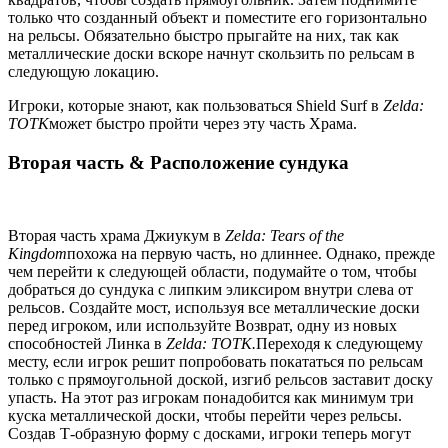
только что созданный объект и поместите его горизонтально
на рельсы. Обязательно быстро прыгайте на них, так как
металлические доски вскоре начнут скользить по рельсам в
следующую локацию.
Игроки, которые знают, как пользоваться Shield Surf в
Zelda:
TOTK
может быстро пройти через эту часть Храма.
Вторая часть & Расположение сундука
Вторая часть храма Джиукум в
Zelda: Tears of the
Kingdom
похожа на первую часть, но длиннее. Однако, прежде
чем перейти к следующей области, подумайте о том, чтобы
добраться до сундука с липким эликсиром внутри слева от
рельсов. Создайте мост, используя все металлические доски
перед игроком, или используйте Возврат, одну из новых
способностей Линка в
Zelda: TOTK
.
Переходя к следующему
месту, если игрок решит попробовать покататься по рельсам
только с прямоугольной доской, изгиб рельсов заставит доску
упасть. На этот раз игрокам понадобится как минимум три
куска металлической доски, чтобы перейти через рельсы.
Создав Т-образную форму с досками, игроки теперь могут