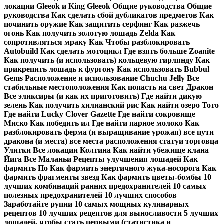
локации Gleeok и King Gleeok Общие руководства Общие
руководства Как сделать сбой дубликатов предметов Как
починить оружие Как защитить серфинг Как разжечь
огонь Как получить золотую лошадь Zelda Как
сопротивляться мраку Как Чтобы разблокировать
Autobuild Как сделать мотоцикл Где взять больше Zoanite
Как получить (и использовать) кольцевую гирлянду Как
прикрепить лошадь к фургону Как использовать Bubbul
Gems Расположение и использование Chuchu Jelly Все
стабильные местоположения Как попасть на свет Дракон
Все эликсиры (и как их приготовить) Где найти дикую
зелень Как получить хилианский рис Как найти озеро Тото
Где найти Lucky Clover Gazette Где найти сокровище
Миско Как победить ил Где найти парное молоко Как
разблокировать ферма (и выращивание урожая) все пути
дракона (и места) все места расположения статуи торговца
Улитки Все локации Колтина Как найти убежище клана
Йига Все Маланьи Рецепты улучшения лошадей Как
фармить По Как фармить энергичного жука-носорога Как
фармить фрагменты звезд Как фармить цветы-бомбы 10
лучших комбинаций ранних предохранителей 10 самых
полезных предохранителей 10 лучших способов
Заработайте рупии 10 самых мощных кулинарных
рецептов 10 лучших рецептов для выносливости 5 лучших
лошадей, чтобы стать первыми (статистика и