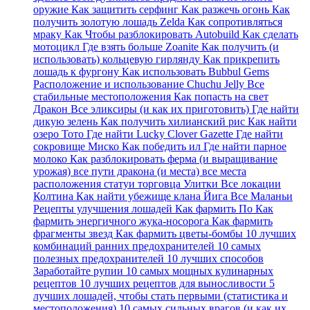
оружие Как защитить серфинг Как разжечь огонь Как
получить золотую лошадь Zelda Как сопротивляться
мраку Как Чтобы разблокировать Autobuild Как сделать
мотоцикл Где взять больше Zoanite Как получить (и
использовать) кольцевую гирлянду Как прикрепить
лошадь к фургону Как использовать Bubbul Gems
Расположение и использование Chuchu Jelly Все
стабильные местоположения Как попасть на свет
Дракон Все эликсиры (и как их приготовить) Где найти
дикую зелень Как получить хилианский рис Как найти
озеро Тото Где найти Lucky Clover Gazette Где найти
сокровище Миско Как победить ил Где найти парное
молоко Как разблокировать ферма (и выращивание
урожая) все пути дракона (и места) все места
расположения статуи торговца Улитки Все локации
Колтина Как найти убежище клана Йига Все Маланьи
Рецепты улучшения лошадей Как фармить По Как
фармить энергичного жука-носорога Как фармить
фрагменты звезд Как фармить цветы-бомбы 10 лучших
комбинаций ранних предохранителей 10 самых
полезных предохранителей 10 лучших способов
Заработайте рупии 10 самых мощных кулинарных
рецептов 10 лучших рецептов для выносливости 5
лучших лошадей, чтобы стать первыми (статистика и
местоположения) 10 самых сильных врагов (и как их