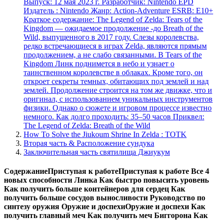
Выпуск: 12 мая 2023 г. Разработчик: Nintendo EPD
Издатель : Nintendo Жанр: Action-Adventure ESRB: E10+
Краткое содержание: The Legend of Zelda: Tears of the
Kingdom — ожидаемое продолжение -до Breath of the
Wild, выпущенного в 2017 году. Слезы королевства,
редко встречающиеся в играх Zelda, являются прямым
продолжением, а не слабо связанными. В Tears of the
Kingdom Линк поднимется в небо и узнает о
таинственном королевстве в облаках. Кроме того, он
откроет секреты темных, обитающих под землей и над
землей. Продолжение строится на том же движке, что и
оригинал, с использованием уникальных инструментов
физики. Однако о сюжете и игровом процессе известно
немного. Как долго проходить: 35–50 часов Приквел:
The Legend of Zelda: Breath of the Wild
How To Solve the Jiukoum Shrine In Zelda : TOTK
Вторая часть & Расположение сундука
Заключительная часть святилища Джиукум
СодержаниеПриступая к работеПриступая к работе Все 4
новых способности Линка Как быстро повысить уровень
Как получить больше контейнеров для сердец Как
получить больше сосудов выносливости Руководство по
синтезу оружия Оружие и доспехиОружие и доспехи Как
получить главный меч Как получить меч Биггорона Как