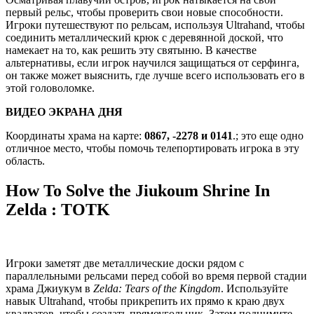
первый рельс, чтобы проверить свои новые способности.
Игроки путешествуют по рельсам, используя Ultrahand, чтобы
соединить металлический крюк с деревянной доской, что
намекает на то, как решить эту святыню. В качестве
альтернативы, если игрок научился защищаться от серфинга,
он также может выяснить, где лучше всего использовать его в
этой головоломке.
ВИДЕО ЭКРАНА ДНЯ
Координаты храма на карте:
0867, -2278 и 0141
.; это еще одно
отличное место, чтобы помочь телепортировать игрока в эту
область.
How To Solve the Jiukoum Shrine In
Zelda : TOTK
Игроки заметят две металлические доски рядом с
параллельными рельсами перед собой во время первой стадии
храма Джиукум в
Zelda: Tears of the Kingdom
. Используйте
навык Ultrahand, чтобы прикрепить их прямо к краю двух
квадратов, чтобы создать прямоугольник. Затем поднимите