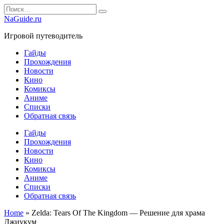
Перейти
Search
к
for:
NaGuide.ru
содержанию
Игровой путеводитель
Гайды
Прохождения
Новости
Кино
Комиксы
Аниме
Списки
Обратная связь
Гайды
Прохождения
Новости
Кино
Комиксы
Аниме
Списки
Обратная связь
Home
»
Zelda: Tears Of The Kingdom — Решение для храма
Джиукум