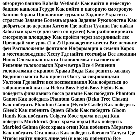
обзорную башню Rabella Wetlands Как войти в небесную
башню каньона Герудо Как войти в нагорную смотровую
башню Зорана Пропавшие гурманы Задание Украсить
страстью Задание Болезнь мрака Задание Руководство Как
добраться до деревни Хатено Где найти Тулина Где найти
Забытый храм (и для чего он нужен) Как разблокировать
смотровую площадку Как пройти через затерянный лес
Преподай мне урок (1 и 2) Прохождение квеста Все великие
феи Расположение фонтанов Информация о семени Корок
и местонахождение Хесту Где найти геоглифы Все локации
Hinox Сломанная шахта Головоломка с вагонеткой
Решение головоломки Храм ветра Все 4 Решения
головоломки с краном Храма Воды Как решить загадку
Водяного моста Как пройти Охоту за сокровищами
Уолтона Где найти все воспоминания Как добраться до
заброшенной шахты Hebra Boss FightsBoss Fights Как
победить финального босса раньше Как победить Phantom
Ganon Как победить Phantom Ganon (Deku Tree Chasm)
Как победить Phantom Ganon (Hyrule Castle) Как победить
Gleeok Как победить Queen Gibdo Как победить Gloom
Hands Как победить Colgera (босс храма ветра) Как
победить Mucktorok (босс храма воды) Как победить
Marbled Gohma (босс храма огня) Как победить Морагию
Как победить Сталнокса Как победить боевого Талуса Где
Чтобы найти диких линелей (и как их победить) Все