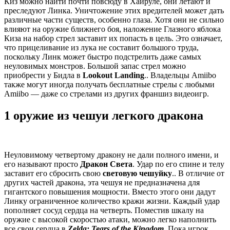
Киз можно найти почти повсюду в Хайруле, они летают и
преследуют Линка. Уничтожение этих вредителей может дать
различные части существ, особенно глаза. Хотя они не сильно
влияют на оружие ближнего боя, наложение Глазного яблока
Киза на набор стрел заставит их попасть в цель. Это означает,
что прицеливание из лука не составит большого труда,
поскольку Линк может быстро подстрелить даже самых
неуловимых монстров. Большой запас стрел можно
приобрести у Бидла в
Lookout Landing
.. Владельцы Amiibo
также могут иногда получать бесплатные стрелы с любыми
Amiibo — даже со стрелами из других франшиз видеоигр.
1 оружие из чешуи легкого дракона
Неуловимому четвертому дракону не дали полного имени, и
его называют просто
Дракон Света
. Удар по его спине и телу
заставит его сбросить свою
световую чешуйку
.. В отличие от
других частей дракона, эта чешуя не предназначена для
гигантского повышения мощности. Вместо этого они дадут
Линку ограниченное количество кражи жизни. Каждый удар
пополняет сосуд сердца на четверть. Поместив шкалу на
оружие с высокой скоростью атаки, можно легко наполнить
все свои сердца в
Zelda: Tears of the Kingdom
. Пока игрок