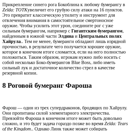
Прикрепление синего рога Бокоблина к любому бумерангу в
Zelda: TOTK
увеличит его грубую силу атаки на 16 пунктов.
Это превратит классическую утилиту и инструмент для
отвлечения внимания в самостоятельное смертоносное
оружие. Чтобы усилить этот урон, соедините рог с уже
сильным бумерангом, например с
Гигантским бумерангом
,
найденным в южной части
Элдина
и
Центральных полях
Хайрула
.. Тем не менее, бумеранги обладают лишь изрядной
прочностью, в результате чего получается хорошее оружие,
которое в конечном итоге сломается, если на него полностью
положиться. Таким образом, игрокам нужно либо носить с
собой несколько Боко-бумерангов Blue Boss, либо иметь
сильный лук и достаточное количество стрел в качестве
резервной копии.
8 Роговой бумеранг Фароша
Фарош — один из трех супердраконов, бродящих по Хайрулу.
Они пропитаны силой элементарного электричества.
Превзойти Фароша в конечном итоге может быть довольно
сложно, и это будет задача гораздо позже во время
Zelda: Tears
of the Kingdom
.. Однако Линк также может собирать