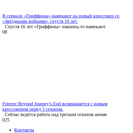
В сериале «Гриффины» намекают на новый кроссовер со
«Звёздными войнами» спустя 16 лет.
Спустя 16 лет «Гриффины» наконец-то намекают
0
8
Frieren: Beyond Journey’s End возвращается с новым
кроссовером перед 3 сезоном.
Сейчас ведётся работа над третьим сезоном аниме
0
25
Контакты