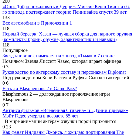
200
«Оно: Добро пожаловать в Дерри». Миссис Керш Твист из 6-
го эпизода подтверждает теорию Пеннивайза спустя 39 лет.
133
Все автомобили в Приложении 1
118
Первый берсерк: Хазан — лучшая сборка для парного оружия
(комплекты брони, оружие, характеристики и навыки)
118
Популярное
Звезда-новичок намекает на эпизод «Тьма» в 7 сезоне
Новичком Звезда Лиссетт Чавес, которая играет офицера
0
3
Руководство по актерскому составу и персонажам Diplomat
Под руководством Кери Рассел и Руфуса Сьюэлла актерский
0
6
Есть ли Blasphemous 2 в Game Pass?
Blasphemous 2 — долгожданное продолжение игры
Blasphemous
0
7
Актриса фильмов «Вселенная Стивена» и «Дэнни-призрак»
Мэйт Гедес умерла в возрасте 55 лет
В мире анимации актёрам озвучки порой приходится
0
23
Как фанат Индианы Джонса, я ожидаю портирования The