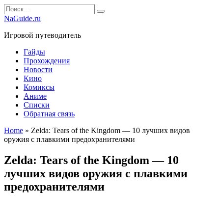
Перейти
Search
к
for:
NaGuide.ru
содержанию
Игровой путеводитель
Гайды
Прохождения
Новости
Кино
Комиксы
Аниме
Списки
Обратная связь
Home
»
Zelda: Tears of the Kingdom — 10 лучших видов
оружия с плавкими предохранителями
Zelda: Tears of the Kingdom — 10
лучших видов оружия с плавкими
предохранителями