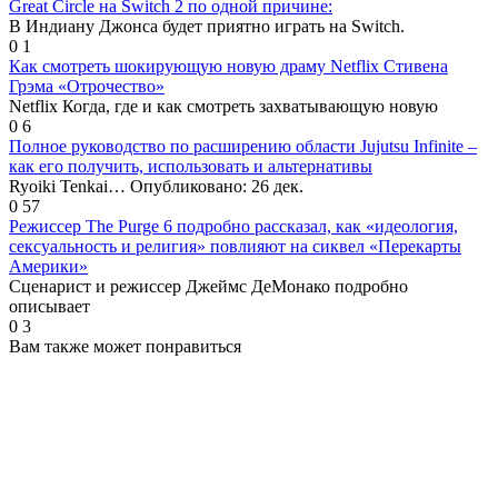
Great Circle на Switch 2 по одной причине:
В Индиану Джонса будет приятно играть на Switch.
0
1
Как смотреть шокирующую новую драму Netflix Стивена
Грэма «Отрочество»
Netflix Когда, где и как смотреть захватывающую новую
0
6
Полное руководство по расширению области Jujutsu Infinite –
как его получить, использовать и альтернативы
Ryoiki Tenkai… Опубликовано: 26 дек.
0
57
Режиссер The Purge 6 подробно рассказал, как «идеология,
сексуальность и религия» повлияют на сиквел «Перекарты
Америки»
Сценарист и режиссер Джеймс ДеМонако подробно
описывает
0
3
Вам также может понравиться