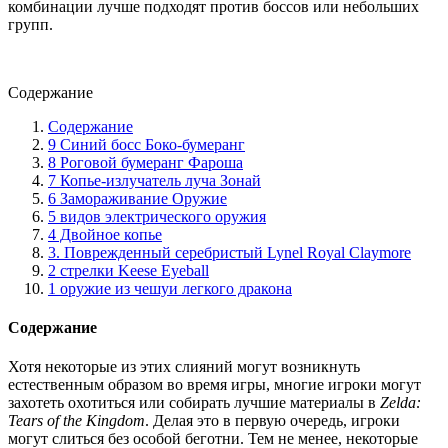
комбинации лучше подходят против боссов или небольших
групп.
Содержание
Содержание
9 Синий босс Боко-бумеранг
8 Роговой бумеранг Фароша
7 Копье-излучатель луча Зонай
6 Замораживание Оружие
5 видов электрического оружия
4 Двойное копье
3. Поврежденный серебристый Lynel Royal Claymore
2 стрелки Keese Eyeball
1 оружие из чешуи легкого дракона
Содержание
Хотя некоторые из этих слияний могут возникнуть
естественным образом во время игры, многие игроки могут
захотеть охотиться или собирать лучшие материалы в
Zelda:
Tears of the Kingdom
. Делая это в первую очередь, игроки
могут слиться без особой беготни. Тем не менее, некоторые