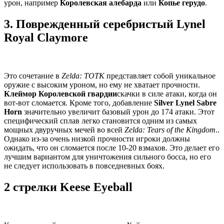
урон, например
Королевская алебарда
или
Копье герудо
.
3. Поврежденный серебристый Lynel
Royal Claymore
Это сочетание в
Zelda: TOTK
представляет собой уникальное
оружие с высоким уроном, но ему не хватает прочности.
Клеймор Королевской гвардии
скачки в силе атаки, когда он
вот-вот сломается. Кроме того, добавление
Silver Lynel Sabre
Horn
значительно увеличит базовый урон до 174 атаки. Этот
специфический сплав легко становится одним из самых
мощных двуручных мечей во всей
Zelda: Tears of the Kingdom
..
Однако из-за очень низкой прочности игроки должны
ожидать, что он сломается после 10-20 взмахов. Это делает его
лучшим вариантом для уничтожения сильного босса, но его
не следует использовать в повседневных боях.
2 стрелки Keese Eyeball