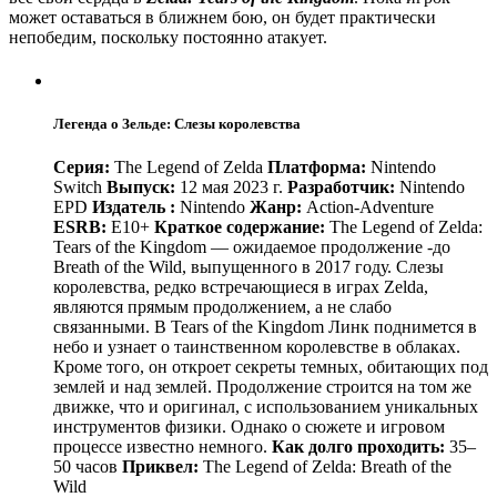
может оставаться в ближнем бою, он будет практически
непобедим, поскольку постоянно атакует.
Легенда о Зельде: Слезы королевства
Серия:
The Legend of Zelda
Платформа:
Nintendo
Switch
Выпуск:
12 мая 2023 г.
Разработчик:
Nintendo
EPD
Издатель :
Nintendo
Жанр:
Action-Adventure
ESRB:
E10+
Краткое содержание:
The Legend of Zelda:
Tears of the Kingdom — ожидаемое продолжение -до
Breath of the Wild, выпущенного в 2017 году. Слезы
королевства, редко встречающиеся в играх Zelda,
являются прямым продолжением, а не слабо
связанными. В Tears of the Kingdom Линк поднимется в
небо и узнает о таинственном королевстве в облаках.
Кроме того, он откроет секреты темных, обитающих под
землей и над землей. Продолжение строится на том же
движке, что и оригинал, с использованием уникальных
инструментов физики. Однако о сюжете и игровом
процессе известно немного.
Как долго проходить:
35–
50 часов
Приквел:
The Legend of Zelda: Breath of the
Wild