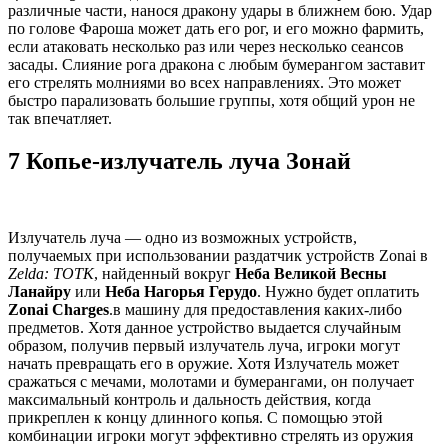
различные части, нанося дракону удары в ближнем бою. Удар
по голове Фароша может дать его рог, и его можно фармить,
если атаковать несколько раз или через несколько сеансов
засады. Слияние рога дракона с любым бумерангом заставит
его стрелять молниями во всех направлениях. Это может
быстро парализовать большие группы, хотя общий урон не
так впечатляет.
7 Копье-излучатель луча Зонай
Излучатель луча — одно из возможных устройств,
получаемых при использовании раздатчик устройств Zonai в
Zelda: TOTK
, найденный вокруг
Неба Великой Весны
Ланайру
или
Неба Нагорья Герудо
. Нужно будет оплатить
Zonai Charges
.в машину для предоставления каких-либо
предметов. Хотя данное устройство выдается случайным
образом, получив первый излучатель луча, игроки могут
начать превращать его в оружие. Хотя Излучатель может
сражаться с мечами, молотами и бумерангами, он получает
максимальный контроль и дальность действия, когда
прикреплен к концу длинного копья. С помощью этой
комбинации игроки могут эффективно стрелять из оружия