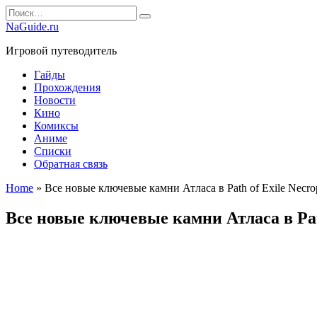
Перейти
Search
к
for:
NaGuide.ru
содержанию
Игровой путеводитель
Гайды
Прохождения
Новости
Кино
Комиксы
Аниме
Списки
Обратная связь
Home
»
Все новые ключевые камни Атласа в Path of Exile Necrop
Все новые ключевые камни Атласа в Path 