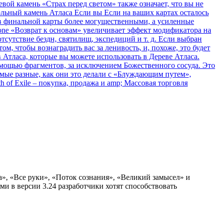
ой камень «Страх перед светом» также означает, что вы не
льный камень Атласа Если вы Если на ваших картах осталось
сов финальной карты более могущественными, а усиленные
stone «Возврат к основам» увеличивает эффект модификатора на
тсутствие бездн, святилищ, экспедиций и т. д. Если выбран
ом, чтобы вознаградить вас за ленивость, и, похоже, это будет
 Атласа, которые вы можете использовать в Дереве Атласа.
 помощью фрагментов, за исключением Божественного сосуда. Это
самые разные, как они это делали с «Блуждающим путем»,
th of Exile – покупка, продажа и amp; Массовая торговля
да», «Все руки», «Поток сознания», «Великий замысел» и
и в версии 3.24 разработчики хотят способствовать