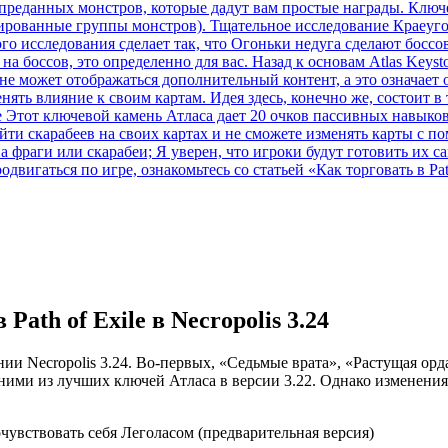
преданных монстров, которые дадут вам простые награды. Ключев
зированные группы монстров). Тщательное исследование Краеуго
ого исследования сделает так, что Огоньки недуга сделают бос
на боссов, это определенно для вас. Назад к основам Atlas Key
не может отображаться дополнительный контент, а это означает о
ть влияние к своим картам. Идея здесь, конечно же, состоит в т
ne Этот ключевой камень Атласа дает 20 очков пассивных навыков
айти скарабеев на своих картах и ​​не сможете изменять карты с
а фраги или скарабеи; Я уверен, что игроки будут готовить их 
одвигаться по игре, ознакомьтесь со статьей «Как торговать в Pa
ath of Exile в Necropolis 3.24
ении Necropolis 3.24. Во-первых, «Седьмые врата», «Растущая ор
ми из лучших ключей Атласа в версии 3.22. Однако изменениям
очувствовать себя Леголасом (предварительная версия)