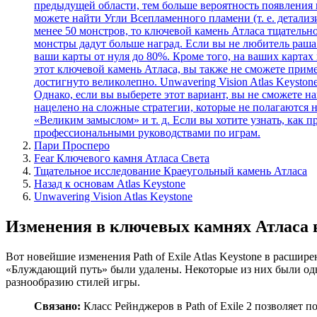
предыдущей области, тем больше вероятность появления 
можете найти Угли Всепламенного пламени (т. е. детали
менее 50 монстров, то ключевой камень Атласа тщательн
монстры дадут больше наград. Если вы не любитель раша 
ваши карты от нуля до 80%. Кроме того, на ваших картах 
этот ключевой камень Атласа, вы также не сможете применя
достигнуто великолепно. Unwavering Vision Atlas Keysto
Однако, если вы выберете этот вариант, вы не сможете н
нацелено на сложные стратегии, которые не полагаются н
«Великим замыслом» и т. д. Если вы хотите узнать, как пр
профессиональными руководствами по играм.
Пари Просперо
Fear Ключевого камня Атласа Света
Тщательное исследование Краеугольный камень Атласа
Назад к основам Atlas Keystone
Unwavering Vision Atlas Keystone
Изменения в ключевых камнях Атласа в P
Вот новейшие изменения Path of Exile Atlas Keystone в расшир
«Блуждающий путь» были удалены. Некоторые из них были одни
разнообразию стилей игры.
Связано:
Класс Рейнджеров в Path of Exile 2 позволяет п