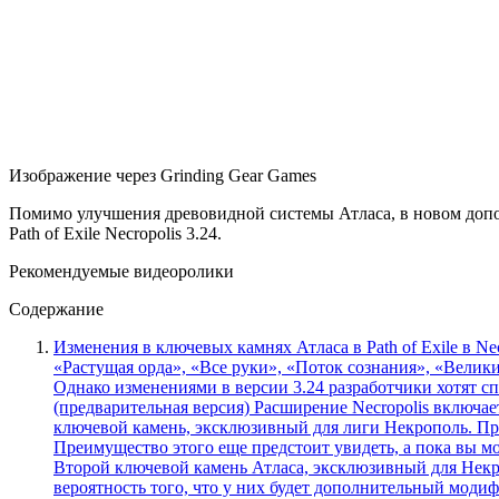
Изображение через Grinding Gear Games
Помимо улучшения древовидной системы Атласа, в новом допо
Path of Exile Necropolis 3.24.
Рекомендуемые видеоролики
Содержание
Изменения в ключевых камнях Атласа в Path of Exile в Nec
«Растущая орда», «Все руки», «Поток сознания», «Велик
Однако изменениями в версии 3.24 разработчики хотят сп
(предварительная версия) Расширение Necropolis включае
ключевой камень, эксклюзивный для лиги Некрополь. Пр
Преимущество этого еще предстоит увидеть, а пока вы м
Второй ключевой камень Атласа, эксклюзивный для Некр
вероятность того, что у них будет дополнительный моди