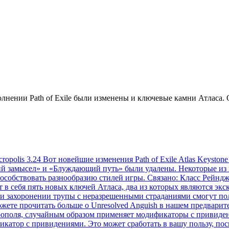
лнении Path of Exile были изменены и ключевые камни Атласа.
ropolis 3.24 Вот новейшие изменения Path of Exile Atlas Keyston
ий замысел» и «Блуждающий путь» были удалены. Некоторые из 
особствовать разнообразию стилей игры. Связано: Класс Рейнджер
т в себя пять новых ключей Атласа, два из которых являются э
и захоронении трупы с неразрешенными страданиями смогут по
ожете прочитать больше о Unresolved Anguish в нашем предварит
ополя, случайным образом применяет модификаторы с привидени
фикатор с привидениями. Это может сработать в вашу пользу, по