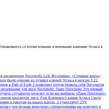
 Ознакомьтесь со всеми новыми ключевыми камнями Атласа в
e в расширении Necropolis 3.24. Во-первых, «Седьмые врата»,
них были одними из лучших ключей Атласа в версии 3.22.
ов в Path of Exile 2 позволяет почувствовать себя Леголасом
ксклюзивными для лиги Necropolis. Пари Просперо Это первый
лучить случайную поделку, если вы выбрали «Пари Просперо».
ельном просмотре лиги. Fear Ключевого камня Атласа Света
ями к пакетам на ваших картах, и существует 25%
скольку чем больше монстров с привидениями вы победите в