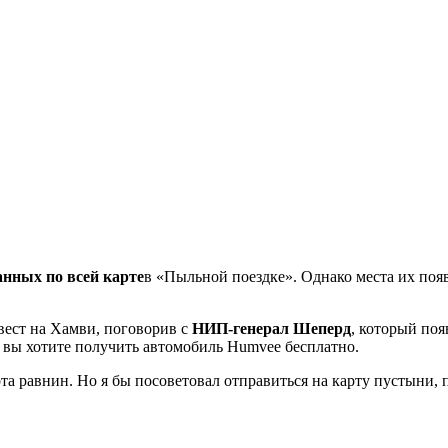
анных по всей карте
в «Пыльной поездке». Однако места их появ
вест на Хамви, поговорив с
НИП-генерал Шеперд
, который поя
ли вы хотите получить автомобиль Humvee бесплатно.
а равнин. Но я бы посоветовал отправиться на карту пустыни, п