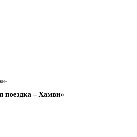
мви»
я поездка – Хамви»