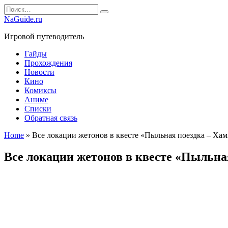
Перейти
Search
к
for:
NaGuide.ru
содержанию
Игровой путеводитель
Гайды
Прохождения
Новости
Кино
Комиксы
Аниме
Списки
Обратная связь
Home
»
Все локации жетонов в квесте «Пыльная поездка – Ха
Все локации жетонов в квесте «Пыльна