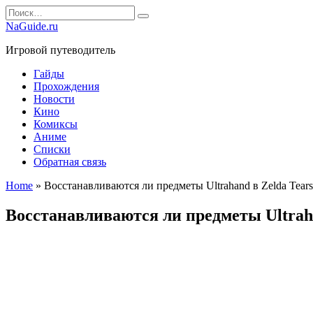
Перейти
Search
к
for:
NaGuide.ru
содержанию
Игровой путеводитель
Гайды
Прохождения
Новости
Кино
Комиксы
Аниме
Списки
Обратная связь
Home
»
Восстанавливаются ли предметы Ultrahand в Zelda Tears
Восстанавливаются ли предметы Ultraha