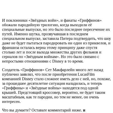
И поклонники «Звёздных войн», и фанаты «Гриффинов»
обожали пародийную трилогию, когда выходили её
специальные выпуски, но это было последнее пересечение их
путей. Именно шутка, прозвучавшая в последнем
специальном выпуске, заставила Питера подтвердить, что шоу
даже не будет пытаться пародировать ни один из приквелов, и
франшиза осталась верна этому принципу даже спустя
столько лет и после выхода множества других фильмов и
сериалов по «Звёздным войнам». Но это было связано с
непростыми отношениями с Disney в то время.
Создатель «Гриффинов» Сет Макфарлейн много лет назад
публично заявлял, что после приобретения LucasFilm
компанией Disney стало сложнее иметь дело с ней, но, похоже,
за прошедшее десятилетие ситуация наладилась, и теперь
«Гриффины» и «Звёздные войны» находятся под одной
крышей. Предстоящий кроссовер, вероятно, не будет таким
масштабным, как те пародии, но тем не менее, он очень
интересен.
Что вы думаете? Оставьте комментарий ниже.
и