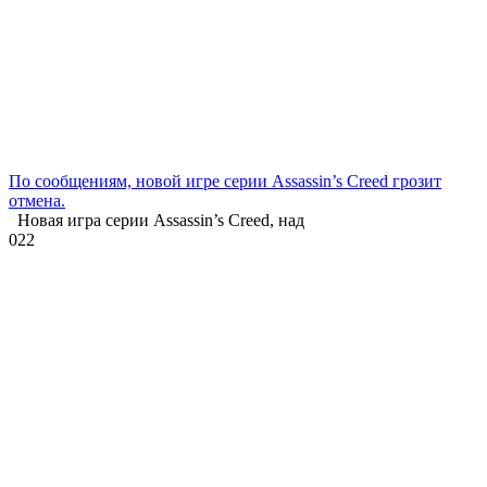
По сообщениям, новой игре серии Assassin’s Creed грозит
отмена.
Новая игра серии Assassin’s Creed, над
0
22