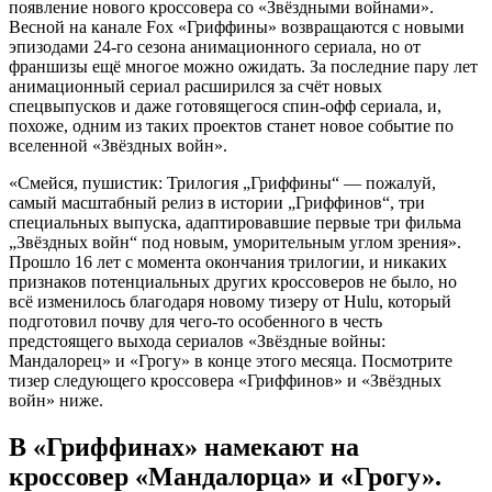
появление нового кроссовера со «Звёздными войнами».
Весной на канале Fox «Гриффины» возвращаются с новыми
эпизодами 24-го сезона анимационного сериала, но от
франшизы ещё многое можно ожидать. За последние пару лет
анимационный сериал расширился за счёт новых
спецвыпусков и даже готовящегося спин-офф сериала, и,
похоже, одним из таких проектов станет новое событие по
вселенной «Звёздных войн».
«Смейся, пушистик: Трилогия „Гриффины“ — пожалуй,
самый масштабный релиз в истории „Гриффинов“, три
специальных выпуска, адаптировавшие первые три фильма
„Звёздных войн“ под новым, уморительным углом зрения».
Прошло 16 лет с момента окончания трилогии, и никаких
признаков потенциальных других кроссоверов не было, но
всё изменилось благодаря новому тизеру от Hulu, который
подготовил почву для чего-то особенного в честь
предстоящего выхода сериалов «Звёздные войны:
Мандалорец» и «Грогу» в конце этого месяца. Посмотрите
тизер следующего кроссовера «Гриффинов» и «Звёздных
войн» ниже.
В «Гриффинах» намекают на
кроссовер «Мандалорца» и «Грогу».