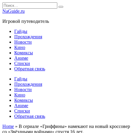
Перейти
Search
к
for:
NaGuide.ru
содержанию
Игровой путеводитель
Гайды
Прохождения
Новости
Кино
Комиксы
Аниме
Списки
Обратная связь
Гайды
Прохождения
Новости
Кино
Комиксы
Аниме
Списки
Обратная связь
Home
»
В сериале «Гриффины» намекают на новый кроссовер
со «Звёздными войнами» спустя 16 лет.