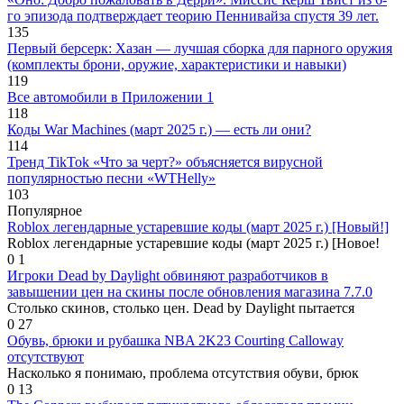
го эпизода подтверждает теорию Пеннивайза спустя 39 лет.
135
Первый берсерк: Хазан — лучшая сборка для парного оружия
(комплекты брони, оружие, характеристики и навыки)
119
Все автомобили в Приложении 1
118
Коды War Machines (март 2025 г.) — есть ли они?
114
Тренд TikTok «Что за черт?» объясняется вирусной
популярностью песни «WTHelly»
103
Популярное
Roblox легендарные устаревшие коды (март 2025 г.) [Новый!]
Roblox легендарные устаревшие коды (март 2025 г.) [Новое!
0
1
Игроки Dead by Daylight обвиняют разработчиков в
завышении цен на скины после обновления магазина 7.7.0
Столько скинов, столько цен. Dead by Daylight пытается
0
27
Обувь, брюки и рубашка NBA 2K23 Courting Calloway
отсутствуют
Насколько я понимаю, проблема отсутствия обуви, брюк
0
13