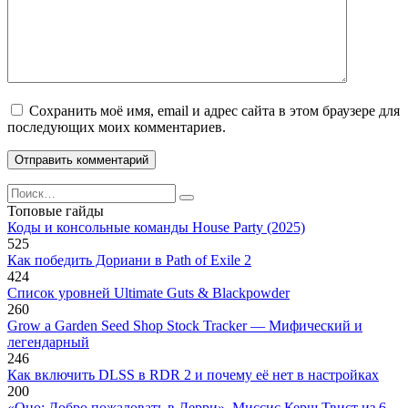
Сохранить моё имя, email и адрес сайта в этом браузере для
последующих моих комментариев.
Search
for:
Топовые гайды
Коды и консольные команды House Party (2025)
525
Как победить Дориани в Path of Exile 2
424
Список уровней Ultimate Guts & Blackpowder
260
Grow a Garden Seed Shop Stock Tracker — Мифический и
легендарный
246
Как включить DLSS в RDR 2 и почему её нет в настройках
200
«Оно: Добро пожаловать в Дерри». Миссис Керш Твист из 6-