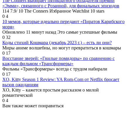
The Conners выбирает пятикратного обладателя премии
«Эмми», связанного с Розанной, для финальных эпизодов
114 7.9/ 10 The Conners Избранное Watchlist 10 stars
0
4
10 мемов, которые идеально передают «Пиратов Карибского
моря»
Обновлено 11 минут назад Это самые успешные фильмы
0
32
Коды стихий Кошмара (декабрь 2023 г.) – есть ли они?
Миры аниме волшебны, но могут превратиться в кошмары
0
17
Восстание зверей: «Гнилые помидоры» по сравнению с
каждым фильмом «Трансформеры»
Фильмы «Трансформеры» всегда с трудом набирали
0
17
XO, Kitty Season 1 Review: YA Rom-Com от Netflix бросает
вызов ожиданиям
XO, Kitty – кажется простым рассказом о милой
романтической
0
4
Вам также может понравиться