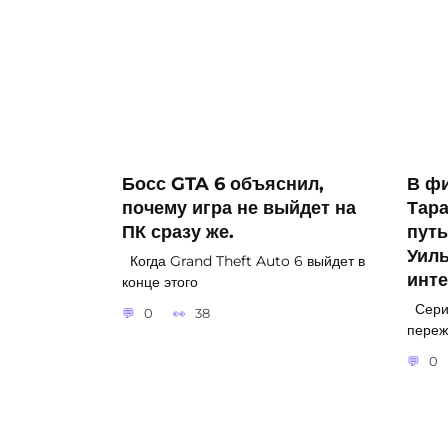
Босс GTA 6 объяснил,
В ф
почему игра не выйдет на
Тар
ПК сразу же.
путь
Уил
Когда Grand Theft Auto 6 выйдет в
инт
конце этого
Сериа
0
38
переж
0