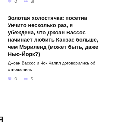
0
31
Золотая холостячка: посетив
Уичито несколько раз, я
убеждена, что Джоан Вассос
начинает любить Канзас больше,
чем Мэриленд (может быть, даже
Нью-Йорк?)
Джоан Вассос и Чок Чаппл договорились об
отношениях
0
5
я