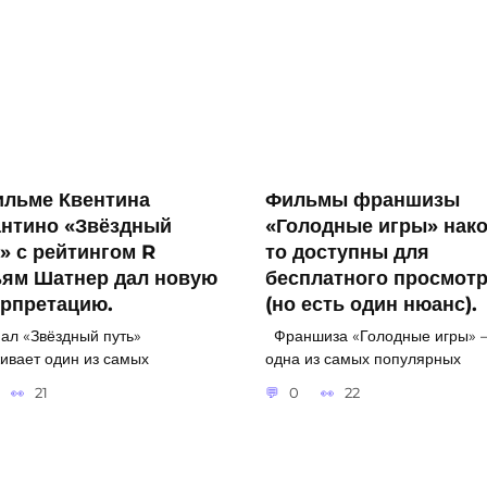
ильме Квентина
Фильмы франшизы
антино «Звёздный
«Голодные игры» нако
» с рейтингом R
то доступны для
ьям Шатнер дал новую
бесплатного просмот
ерпретацию.
(но есть один нюанс).
л «Звёздный путь»
Франшиза «Голодные игры» 
ивает один из самых
одна из самых популярных
21
0
22