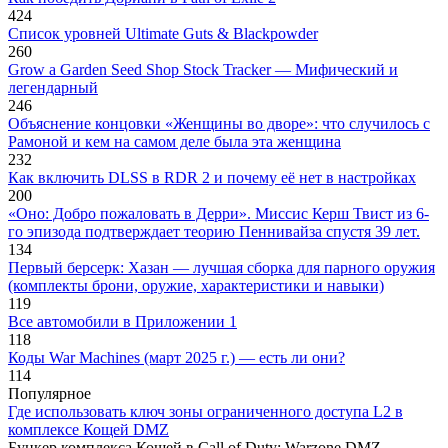
424
Список уровней Ultimate Guts & Blackpowder
260
Grow a Garden Seed Shop Stock Tracker — Мифический и
легендарный
246
Объяснение концовки «Женщины во дворе»: что случилось с
Рамоной и кем на самом деле была эта женщина
232
Как включить DLSS в RDR 2 и почему её нет в настройках
200
«Оно: Добро пожаловать в Дерри». Миссис Керш Твист из 6-
го эпизода подтверждает теорию Пеннивайза спустя 39 лет.
134
Первый берсерк: Хазан — лучшая сборка для парного оружия
(комплекты брони, оружие, характеристики и навыки)
119
Все автомобили в Приложении 1
118
Коды War Machines (март 2025 г.) — есть ли они?
114
Популярное
Где использовать ключ зоны ограниченного доступа L2 в
комплексе Кощей DMZ
Бункер комплекса Кощей в Call of Duty: Warzone DMZ