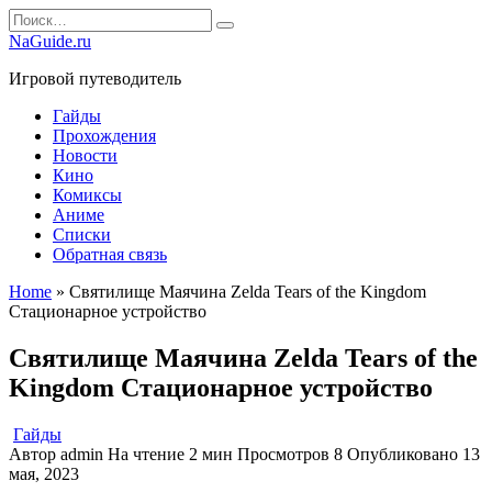
Перейти
Search
к
for:
NaGuide.ru
содержанию
Игровой путеводитель
Гайды
Прохождения
Новости
Кино
Комиксы
Аниме
Списки
Обратная связь
Home
»
Святилище Маячина Zelda Tears of the Kingdom
Стационарное устройство
Святилище Маячина Zelda Tears of the
Kingdom Стационарное устройство
Гайды
Автор
admin
На чтение
2 мин
Просмотров
8
Опубликовано
13
мая, 2023