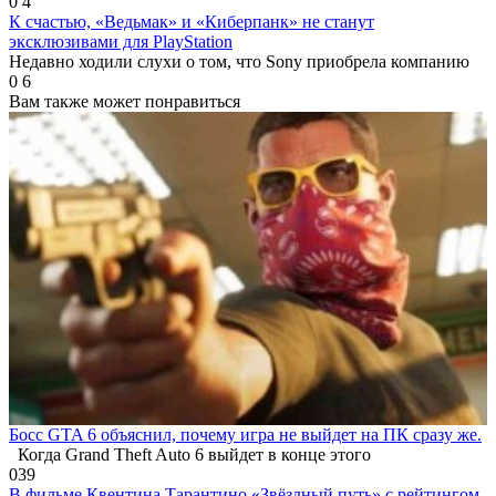
0
4
К счастью, «Ведьмак» и «Киберпанк» не станут
эксклюзивами для PlayStation
Недавно ходили слухи о том, что Sony приобрела компанию
0
6
Вам также может понравиться
Босс GTA 6 объяснил, почему игра не выйдет на ПК сразу же.
Когда Grand Theft Auto 6 выйдет в конце этого
0
39
В фильме Квентина Тарантино «Звёздный путь» с рейтингом