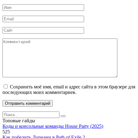
Имя
*
Email
*
Сайт
Комментарий
Сохранить моё имя, email и адрес сайта в этом браузере для
последующих моих комментариев.
Search
for:
Топовые гайды
Коды и консольные команды House Party (2025)
525
Как победить Дориани в Path of Exile 2