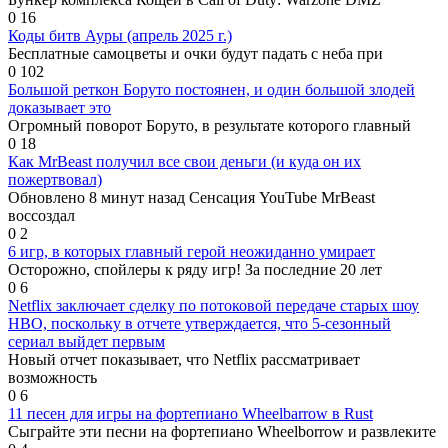
0
16
Коды битв Ауры (апрель 2025 г.)
Бесплатные самоцветы и очки будут падать с неба при
0
102
Большой реткон Боруто постоянен, и один большой злодей
доказывает это
Огромный поворот Боруто, в результате которого главный
0
18
Как MrBeast получил все свои деньги (и куда он их
пожертвовал)
Обновлено 8 минут назад Сенсация YouTube MrBeast
воссоздал
0
2
6 игр, в которых главный герой неожиданно умирает
Осторожно, спойлеры к ряду игр! За последние 20 лет
0
6
Netflix заключает сделку по потоковой передаче старых шоу
HBO, поскольку в отчете утверждается, что 5-сезонный
сериал выйдет первым
Новый отчет показывает, что Netflix рассматривает
возможность
0
6
11 песен для игры на фортепиано Wheelbarrow в Rust
Сыграйте эти песни на фортепиано Wheelborrow и развлеките