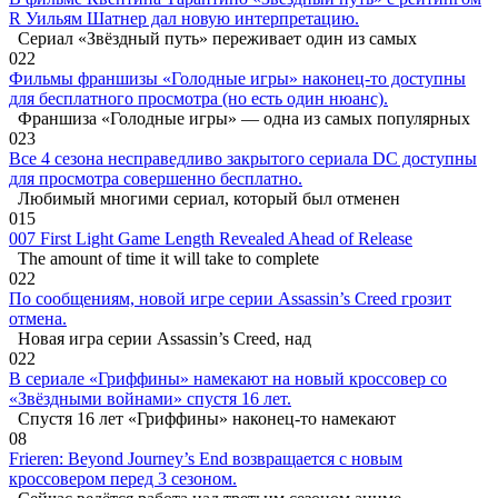
R Уильям Шатнер дал новую интерпретацию.
Сериал «Звёздный путь» переживает один из самых
0
22
Фильмы франшизы «Голодные игры» наконец-то доступны
для бесплатного просмотра (но есть один нюанс).
Франшиза «Голодные игры» — одна из самых популярных
0
23
Все 4 сезона несправедливо закрытого сериала DC доступны
для просмотра совершенно бесплатно.
Любимый многими сериал, который был отменен
0
15
007 First Light Game Length Revealed Ahead of Release
The amount of time it will take to complete
0
22
По сообщениям, новой игре серии Assassin’s Creed грозит
отмена.
Новая игра серии Assassin’s Creed, над
0
22
В сериале «Гриффины» намекают на новый кроссовер со
«Звёздными войнами» спустя 16 лет.
Спустя 16 лет «Гриффины» наконец-то намекают
0
8
Frieren: Beyond Journey’s End возвращается с новым
кроссовером перед 3 сезоном.