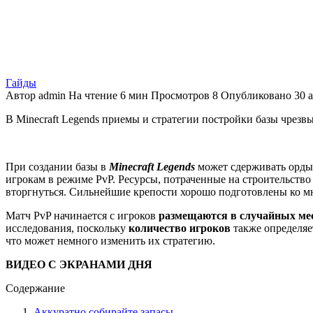
Гайды
Автор
admin
На чтение
6 мин
Просмотров
8
Опубликовано
30 
В Minecraft Legends приемы и стратегии постройки базы чрезв
При создании базы в
Minecraft Legends
может сдерживать орды 
игрокам в режиме PvP. Ресурсы, потраченные на строительство
вторгнуться. Сильнейшие крепости хорошо подготовлены ко м
Матч PvP начинается с игроков
размещаются в случайных мест
исследования, поскольку
количество игроков
также определяе
что может немного изменить их стратегию.
ВИДЕО С ЭКРАНАМИ ДНЯ
Содержание
Аккуратно собирайте запасы