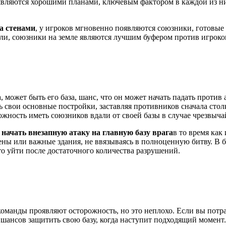
и являются хорошими планами, ключевым фактором в каждой из н
а стенами
, у игроков мгновенно появляются союзники, готовые
или, союзники на земле являются лучшим буфером против игрок
 может быть его база, шанс, что он может начать падать против 
ь свои основные постройки, заставляя противников сначала сто
ожность иметь союзников вдали от своей базы в случае чрезвыч
ы
начать внезапную атаку на главную базу врага
в то время как
ены или важные здания, не ввязываясь в полноценную битву. В 
ти после достаточного количества разрушений.​​​​​​
оманды проявляют осторожность, но это неплохо. Если вы потра
 шансов защитить свою базу, когда наступит подходящий момент