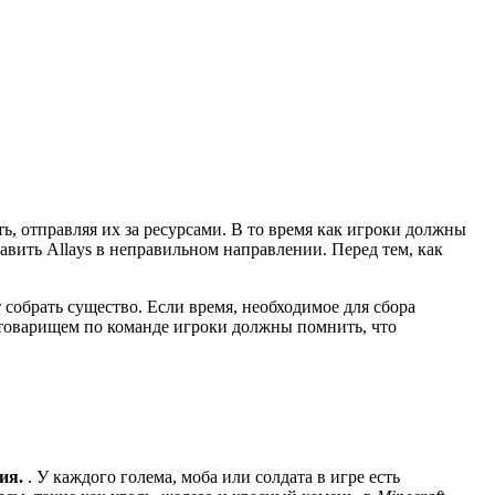
ь, отправляя их за ресурсами. В то время как игроки должны
авить Allays в неправильном направлении. Перед тем, как
 собрать существо. Если время, необходимое для сбора
с товарищем по команде игроки должны помнить, что
ния.
. У каждого голема, моба или солдата в игре есть