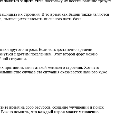
их является
защита стен
, поскольку их восстановление требует
 защищать их строения. В то время как Башни также являются
ов, пытающихся взломать внешнюю часть базы.
атаки другого игрока. Если есть достаточно времени,
лкнуться с другим поселением. Этот второй форт можно
айной ситуации.
 их противник занят атакой меньшего строения. Хотя это
большинстве случаев эта ситуация оказывается намного хуже
тите время на сбор ресурсов, создание улучшений и поиск
. Важно помнить, что
каждый игрок может мгновенно