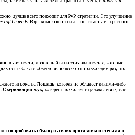
сы, такие как уголь, железо и красный камень, в
Minecraft
можно, лучше всего подходит для PvP-стратегии. Это улучшение
ecraft Legends
' Взрывные башни или гранатометы из красного
рин
, в частности, можно найти на этих аванпостах, которые
днако эти области обычно используются только один раз, что
каждого игрока на
Лошадь
, которая не обладает какими-либо
я:
Сверкающий жук
, который позволяет игрокам летать, или
или
попробовать обмануть своих противников стенами в