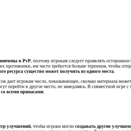
аничены в PvP
, поэтому игрокам следует проявлять осторожност
их противники, им часто требуется больше терпения, чтобы отпр
ого ресурса существо может получить из одного места
.
сов дает игрокам число, показывающее, сколько материала может
огут перейти в другое место, не замедляясь. В совместной игре 
е со всеми припасами
.
ентр улучшений
, чтобы игроки могли
создавать другие улучше