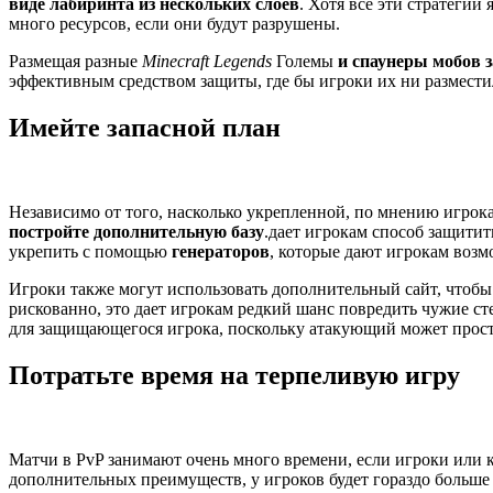
виде лабиринта из нескольких слоев
. Хотя все эти стратеги
много ресурсов, если они будут разрушены.
Размещая разные
Minecraft Legends
Големы
и спаунеры мобов з
эффективным средством защиты, где бы игроки их ни размест
Имейте запасной план
Независимо от того, насколько укрепленной, по мнению игрока,
постройте дополнительную базу
.дает игрокам способ защитит
укрепить с помощью
генераторов
, которые дают игрокам возм
Игроки также могут использовать дополнительный сайт, чтоб
рискованно, это дает игрокам редкий шанс повредить чужие ст
для защищающегося игрока, поскольку атакующий может просто уй
Потратьте время на терпеливую игру
Матчи в PvP занимают очень много времени, если игроки или к
дополнительных преимуществ, у игроков будет гораздо больше