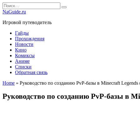
Перейти
Search
к
for:
NaGuide.ru
содержанию
Игровой путеводитель
Гайды
Прохождения
Новости
Кино
Комиксы
Аниме
Списки
Обратная связь
Home
»
Руководство по созданию PvP-базы в Minecraft Legends 
Руководство по созданию PvP-базы в Min