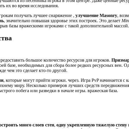
чшаются из песенника игрока в этом центре. Даже ценные ресур
ть их во время исследования.
рокам получать лучшее снаряжение ,
улучшение Masonry
, воз
нь
, значительно повышая здоровье этих построек. Это делает
Min
рорыв базы вражескими игроками с такой дополнительной массой.
ства
предоставить большое количество ресурсов для игроков.
Призма
оей базе, необходимых для сбора более редких ресурсных вен. О
е чем это сделает кто-то другой.
ми
, которые могут прийти игроки. через. Игра PvP начинается с 
ерхнему миру. Несколько примеров лучших средств передвижени
ыстрого побега или разведки в начале игры. вражеская база.
остроить много слоев стен
,
одну укрепленную тяжелую стену