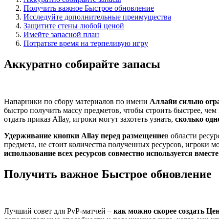
Получить важное Быстрое обновление
Исследуйте дополнительные преимущества
Защитите стены любой ценой
Имейте запасной план
Потратьте время на терпеливую игру
Аккуратно собирайте запасы
Напарники по сбору материалов по имени
Аллайи сильно огр
быстро получить массу предметов, чтобы строить быстрее, чем 
отдать приказ Allay, игроки могут захотеть узнать,
сколько одн
Удерживание кнопки Allay перед размещение
в области ресур
предмета, не стоит количества полученных ресурсов, игроки м
использование всех ресурсов совместно используется вмест
Получить важное Быстрое обновление
Лучший совет для PvP-матчей –
как можно скорее создать Ц