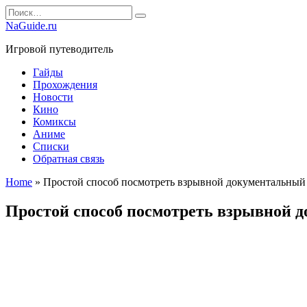
Перейти
Search
к
for:
NaGuide.ru
содержанию
Игровой путеводитель
Гайды
Прохождения
Новости
Кино
Комиксы
Аниме
Списки
Обратная связь
Home
»
Простой способ посмотреть взрывной документальный
Простой способ посмотреть взрывной 