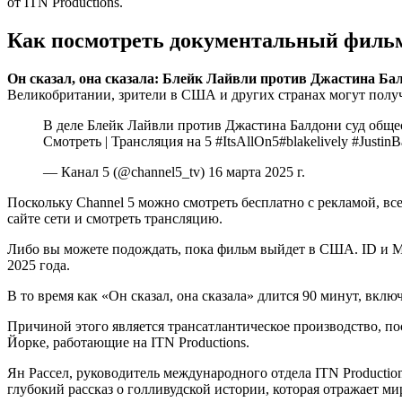
от ITN Productions.
Как посмотреть документальный фильм
Он сказал, она сказала: Блейк Лайвли против Джастина Бал
Великобритании, зрители в США и других странах могут получ
В деле Блейк Лайвли против Джастина Балдони суд общес
Смотреть | Трансляция на 5 #ItsAllOn5#blakelively #JustinB
— Канал 5 (@channel5_tv) 16 марта 2025 г.
Поскольку Channel 5 можно смотреть бесплатно с рекламой, вс
сайте сети и смотреть трансляцию.
Либо вы можете подождать, пока фильм выйдет в США. ID и Ma
2025 года.
В то время как «Он сказал, она сказала» длится 90 минут, вкл
Причиной этого является трансатлантическое производство, 
Йорке, работающие на ITN Productions.
Ян Рассел, руководитель международного отдела ITN Productio
глубокий рассказ о голливудской истории, которая отражает м