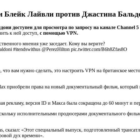
 Блейк Лайвли против Джастина Бальд
дони доступен для просмотра по запросу на канале Channel 5
ить к ней доступ,
с помощью VPN.
твенного мнения уже заседает. Кому вы верите?
aldoni #itendswithus @PerezHilton pic.twitter.com/B6h8Zfas8O
е, что вам нужно сделать, это настроить VPN на британское мес
x приобрели права на новый документальный фильм, который вы
ючая рекламу, версия ID и Макса была сокращена до 60 минут и 
поскольку исполнительными продюсерами документального филь
ns, сказал: «Этот специальный выпуск, подготовленный трансат
ировой дух времени».