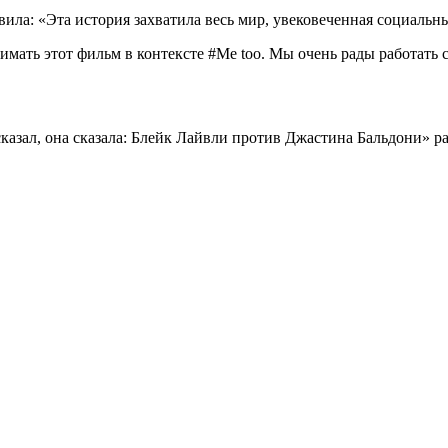
вила: «Эта история захватила весь мир, увековеченная социаль
имать этот фильм в контексте #Me too. Мы очень рады работать
азал, она сказала: Блейк Лайвли против Джастина Бальдони» ра