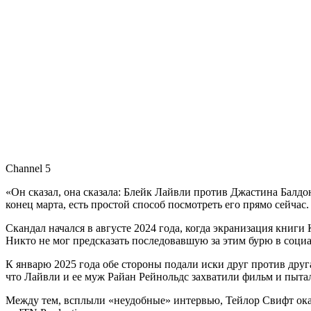
Channel 5
«Он сказал, она сказала: Блейк Лайвли против Джастина Балд
конец марта, есть простой способ посмотреть его прямо сейчас
Скандал начался в августе 2024 года, когда экранизация книг
Никто не мог предсказать последовавшую за этим бурю в соци
К январю 2025 года обе стороны подали иски друг против друг
что Лайвли и ее муж Райан Рейнольдс захватили фильм и пыта
Между тем, всплыли «неудобные» интервью, Тейлор Свифт оказ