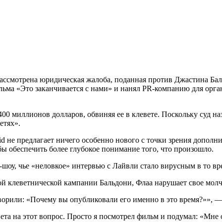
рассмотрена юридическая жалоба, поданная против Джастина Бал
льма «Это заканчивается с нами» и нанял PR-компанию для орг
00 миллионов долларов, обвиняя ее в клевете. Поскольку суд на
етях».
Said не предлагает ничего особенно нового с точки зрения допол
бы обеспечить более глубокое понимание того, что произошло.
шоу, чье «неловкое» интервью с Лайвли стало вирусным в то вре
ой клеветнической кампании Бальдони, Флаа нарушает свое молч
ворили: «Почему вы опубликовали его именно в это время?»», —
ета на этот вопрос. Просто я посмотрел фильм и подумал: «Мне 