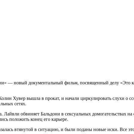
они» — новый документальный фильм, посвященный делу «Это ко
.
и Колин Хувер вышла в прокат, и начали циркулировать слухи о 
альных сетях.
а. Лайвли обвиняет Бальдони в сексуальных домогательствах на 
лись положить конец его карьере.
алась втянутой в ситуацию, и были поданы новые иски. Все эт