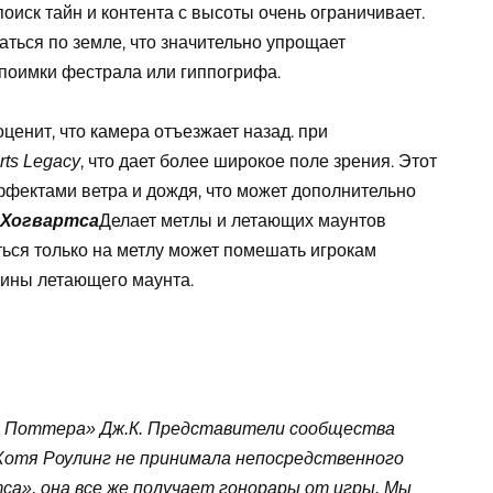
оиск тайн и контента с высоты очень ограничивает.
ться по земле, что значительно упрощает
поимки фестрала или гиппогрифа.
оценит, что камера отъезжает назад. при
, что дает более широкое поле зрения. Этот
ts Legacy
эффектами ветра и дождя, что может дополнительно
Делает метлы и летающих маунтов
 Хогвартса
ься только на метлу может помешать игрокам
пины летающего маунта.
и Поттера» Дж.К. Представители сообщества
Хотя Роулинг не принимала непосредственного
са», она все же получает гонорары от игры. Мы