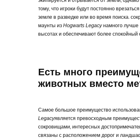
экипируется и отрывается от земли, однак
тому, что игроки будут постоянно врезаться
земле в разведке или во время поиска. сок
маунты из
намного лучше 
Hogwarts Legacy
высотах и ​​обеспечивают более спокойный 
Есть много преимущ
животных вместо ме
Самое большое преимущество использован
является превосходным преимущест
Legacy
сокровищами, интересных достопримечател
связаны с расположением дорог и ландшаф