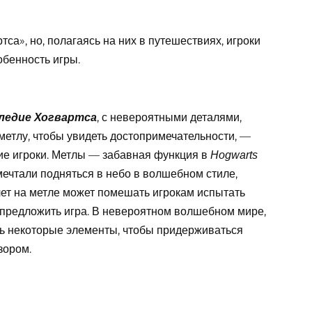
са», но, полагаясь на них в путешествиях, игроки
обенность игры.
, с невероятными деталями,
ледие Хогвартса
метлу, чтобы увидеть достопримечательности, —
ие игроки. Метлы — забавная функция в
Hogwarts
мечтали подняться в небо в волшебном стиле,
лет на метле может помешать игрокам испытать
 предложить игра. В невероятном волшебном мире,
ить некоторые элементы, чтобы придерживаться
зором.