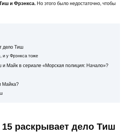
Тиш и Фрэнкса.
Но этого было недостаточно, чтобы
т дело Тиш
, и у Фрэнкса тоже
ш и Майк в сериале «Морская полиция: Начало»?
и Майка?
иш
д 15 раскрывает дело Тиш