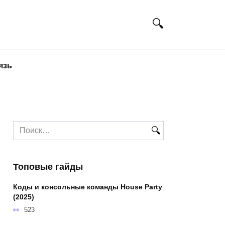
язь
Search
for:
Топовые гайды
Коды и консольные команды House Party
(2025)
523