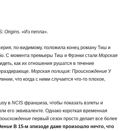
: Origins.
«Из пепла».
серия, по-видимому, положила конец роману Тиш и
либо. С момента премьеры Тиш и Фрэнки стали
Морская
видеть, как их отношения рушатся в течение
шераздирающе.
Морская полиция: Происхождение
У
нии, что когда с ними случается что-то плохое,
шоу в
NCIS
франшиза, чтобы показать взлеты и
и его эквиваленте. Однако короткая временная
Происхождение
первый сезон просто делает все более
дение
В 15-м эпизоде ​​даже произошло нечто, что