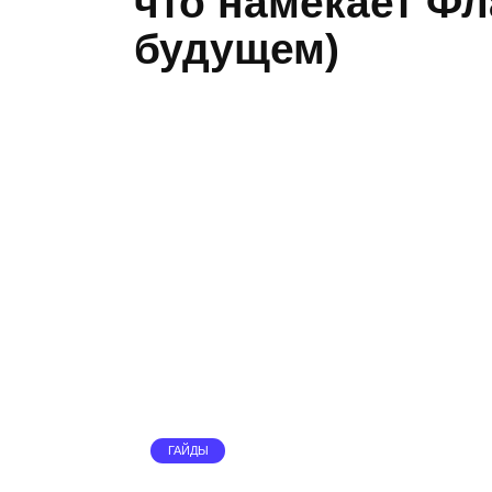
что намекает Фл
будущем)
ГАЙДЫ