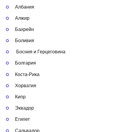
Албания
Алжир
Бахрейн
Боливия
Босния и Герцеговина
Болгария
Коста-Рика
Хорватия
Кипр
Эквадор
Египет
Сальвадор