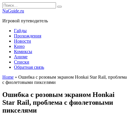
Перейти
Search
к
for:
NaGuide.ru
содержанию
Игровой путеводитель
Гайды
Прохождения
Новости
Кино
Комиксы
Аниме
Списки
Обратная связь
Home
»
Ошибка с розовым экраном Honkai Star Rail, проблема
с фиолетовыми пикселями
Ошибка с розовым экраном Honkai
Star Rail, проблема с фиолетовыми
пикселями