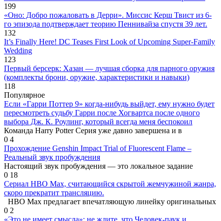
199
«Оно: Добро пожаловать в Дерри». Миссис Керш Твист из 6-
го эпизода подтверждает теорию Пеннивайза спустя 39 лет.
132
It’s Finally Here! DC Teases First Look of Upcoming Super-Family
Wedding
123
Первый берсерк: Хазан — лучшая сборка для парного оружия
(комплекты брони, оружие, характеристики и навыки)
118
Популярное
Если «Гарри Поттер 9» когда-нибудь выйдет, ему нужно будет
пересмотреть судьбу Гарри после Хогвартса после одного
выбора Дж. К. Роулинг, который всегда меня беспокоил
Команда Harry Potter Серия уже давно завершена и в
0
4
Прохождение Genshin Impact Trial of Fluorescent Flame –
Реальный звук пробуждения
Настоящий звук пробуждения — это локальное задание
0
18
Сериал HBO Max, считающийся скрытой жемчужиной жанра,
скоро прекратит трансляцию.
HBO Max предлагает впечатляющую линейку оригинальных
0
2
«Это не имеет смысла»: не ждите, что Человек-паук и