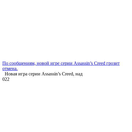
По сообщениям, новой игре серии Assassin’s Creed грозит
отмена.
Новая игра серии Assassin’s Creed, над
0
22