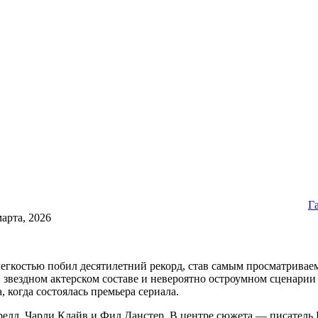
Г
марта, 2026
легкостью побил десятилетний рекорд, став самым просматрив
 звездном актерском составе и невероятно остроумном сценарии
, когда состоялась премьера сериала.
релл, Чарли Клайв и Фил Данстер. В центре сюжета — писатель Г