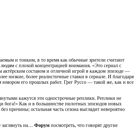
маемым и тонким, в то время как обычные зрители считают
ь людям с плохой концентрацией внимания. «Это сериал с
актёрским составом и отличной игрой в каждом эпизоде ​​—
олее низкие, более реалистичные ставки в сериале. И благодаря
ым юмором его прошлых работ. Грег Руссо — такой же, как и все
атянутыми кажутся эти однострочные реплики. Реплики не
ди бога!» Как и в большинстве пилотных эпизодов новых
 без причины; остальная часть сезона выглядит невероятно
е заглянуть на…
Форум
посмотреть, что говорят другие