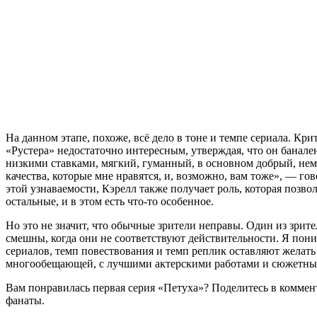
На данном этапе, похоже, всё дело в тоне и темпе сериала. К
«Рустера» недостаточно интересным, утверждая, что он банале
низкими ставками, мягкий, гуманный, в основном добрый, нем
качества, которые мне нравятся, и, возможно, вам тоже», — го
этой узнаваемости, Кэрелл также получает роль, которая позво
остальные, и в этом есть что-то особенное.
Но это не значит, что обычные зрители неправы. Один из зрит
смешны, когда они не соответствуют действительности. Я пон
сериалов, темп повествования и темп реплик оставляют желать 
многообещающей, с лучшими актерскими работами и сюжетны
Вам понравилась первая серия «Петуха»? Поделитесь в коммен
фанаты.