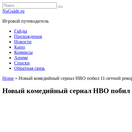
Перейти
Search
к
for:
NaGuide.ru
содержанию
Игровой путеводитель
Гайды
Прохождения
Новости
Кино
Комиксы
Аниме
Списки
Обратная связь
Home
»
Новый комедийный сериал HBO побил 11-летний рекор
Новый комедийный сериал HBO побил 11