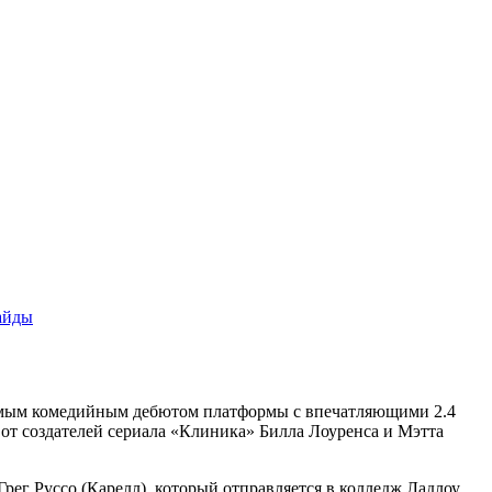
айды
аемым комедийным дебютом платформы с впечатляющими 2.4
 от создателей сериала «Клиника» Билла Лоуренса и Мэтта
рег Руссо (Карелл), который отправляется в колледж Ладлоу,