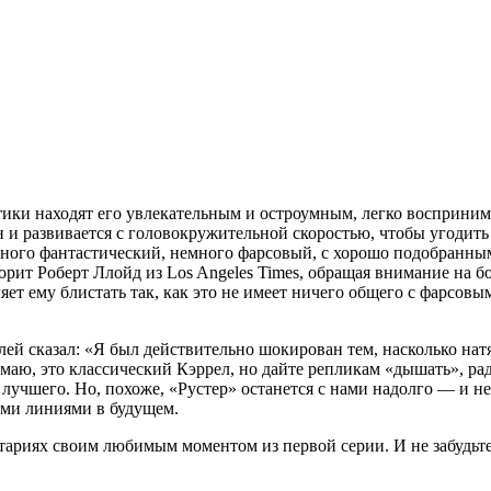
ритики находят его увлекательным и остроумным, легко восприни
н и развивается с головокружительной скоростью, чтобы угодит
ного фантастический, немного фарсовый, с хорошо подобранным 
ворит Роберт Ллойд из Los Angeles Times, обращая внимание на б
ляет ему блистать так, как это не имеет ничего общего с фарсов
елей сказал: «Я был действительно шокирован тем, насколько н
имаю, это классический Кэррел, но дайте репликам «дышать», ра
лучшего. Но, похоже, «Рустер» останется с нами надолго — и не
ми линиями в будущем.
тариях своим любимым моментом из первой серии. И не забудьт