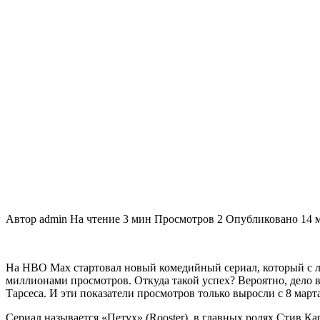
Автор
admin
На чтение
3 мин
Просмотров
2
Опубликовано
14 
На HBO Max стартовал новый комедийный сериал, который с 
миллионами просмотров. Откуда такой успех? Вероятно, дело в
Тарсеса. И эти показатели просмотров только выросли с 8 марта
Сериал называется «Петух» (Rooster), в главных ролях Стив Ка