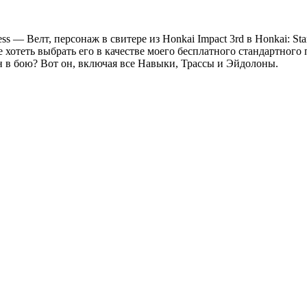
s — Велт, персонаж в свитере из Honkai Impact 3rd в Honkai: St
е хотеть выбрать его в качестве моего бесплатного стандартног
бен в бою? Вот он, включая все Навыки, Трассы и Эйдолоны.