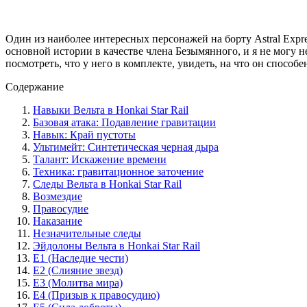
Один из наиболее интересных персонажей на борту Astral Expres
основной истории в качестве члена Безымянного, и я не могу н
посмотреть, что у него в комплекте, увидеть, на что он спосо
Содержание
Навыки Вельта в Honkai Star Rail
Базовая атака: Подавление гравитации
Навык: Край пустоты
Ультимейт: Синтетическая черная дыра
Талант: Искажение времени
Техника: гравитационное заточение
Следы Вельта в Honkai Star Rail
Возмездие
Правосудие
Наказание
Незначительные следы
Эйдолоны Вельта в Honkai Star Rail
E1 (Наследие чести)
E2 (Слияние звезд)
E3 (Молитва мира)
E4 (Призыв к правосудию)