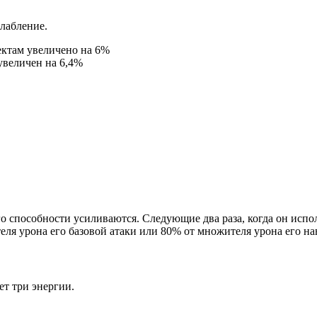
лабление.
ктам увеличено на 6%
величен на 6,4%
его способности усиливаются. Следующие два раза, когда он испо
ля урона его базовой атаки или 80% от множителя урона его на
ет три энергии.