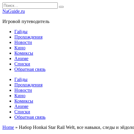
Перейти
Search
к
for:
NaGuide.ru
содержанию
Игровой путеводитель
Гайды
Прохождения
Новости
Кино
Комиксы
Аниме
Списки
Обратная связь
Гайды
Прохождения
Новости
Кино
Комиксы
Аниме
Списки
Обратная связь
Home
»
Набор Honkai Star Rail Welt, все навыки, следы и эйдол