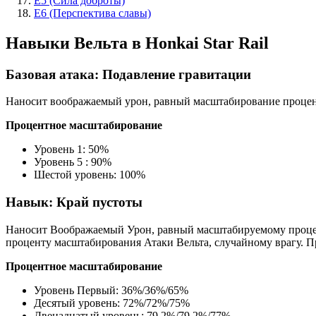
E5 (Сила доброты)
E6 (Перспектива славы)
Навыки Вельта в Honkai Star Rail
Базовая атака: Подавление гравитации
Наносит воображаемый урон, равный масштабирование процента
Процентное масштабирование
Уровень 1: 50%
Уровень 5 : 90%
Шестой уровень: 100%
Навык: Край пустоты
Наносит Воображаемый Урон, равный масштабируемому процент
проценту масштабирования Атаки Вельта, случайному врагу. П
Процентное масштабирование
Уровень Первый: 36%/36%/65%
Десятый уровень: 72%/72%/75%
Двенадцатый уровень: 79,2%/79,2%/77%