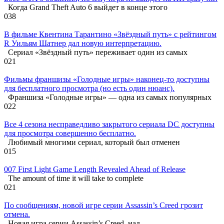
Когда Grand Theft Auto 6 выйдет в конце этого
0
38
В фильме Квентина Тарантино «Звёздный путь» с рейтингом
R Уильям Шатнер дал новую интерпретацию.
Сериал «Звёздный путь» переживает один из самых
0
21
Фильмы франшизы «Голодные игры» наконец-то доступны
для бесплатного просмотра (но есть один нюанс).
Франшиза «Голодные игры» — одна из самых популярных
0
22
Все 4 сезона несправедливо закрытого сериала DC доступны
для просмотра совершенно бесплатно.
Любимый многими сериал, который был отменен
0
15
007 First Light Game Length Revealed Ahead of Release
The amount of time it will take to complete
0
21
По сообщениям, новой игре серии Assassin’s Creed грозит
отмена.
Новая игра серии Assassin’s Creed, над