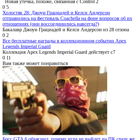
Новая утечка, похоже, связанная с Control 2
0
5
Холостяк 28: Джоуи Грациадей и Келси Андерсон
отправились на фестиваль Coachella на фоне вопросов об их
отношениях (они воссоединились навсегда?)
Бакалавр Джоуи Грациадей и Келси Андерсон из 28 сезона
0
2
Все бесплатные награды в коллекционном событии Apex
Legends Imperial Guard
Коллекция Apex Legends Imperial Guard действует с7
0
11
Вам также может понравиться
Босс GTA 6 объяснил, почему игра не выйдет на ПК сразу же.