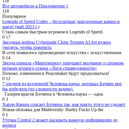
118
Все автомобили в Приложении 1
118
Популярное
Legends of Speed ​​Codes – бесплатные драгоценные камни и
шаги! (май 2023 г.)
Стань самым быстрым игроком в Legends of Speed.
0
17
Звездные войны Cyberpunk Clone Trooper AI Art нужно
увидеть, чтобы поверить
В сети появилось произведение искусства с искусственным
0
14
Звезда сериала «Миротворец» нарушает молчание о спорном
ретконе второго сезона «Лиги справедливости»
Похоже, изменения в Peacemaker будут продолжаться!
0
12
7 злодеев из вселенной Человека-паука, которых Бэтмен мог
бы победить (по сложности задачи).
Галерея врагов Бэтмена и Человека-паука — одна
0
3
Харли Квинн спасает Бэтмена так, как никто этого не сделает
Новая обложка для Multiversity: Harley Fucks Up the
0
1
Утечка Control 2 может раскрыть важную информацию до
анонса