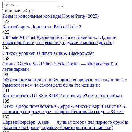
Search
for:
Топовые гайды
Коды и консольные команды House Party (2025)
523
Как победить Дориани в Path of Exile 2
423
Ultimate AI Limit Руководство для начинающих [Лучшие
характеристики, снаряжение, оружие и многое другое]
294
Список уровней Ultimate Guts & Blackpowder
258
Grow a Garden Seed Shop Stock Tracker — Мифический и
легендарный
246
Объяснение концовки «Женщины во дворе»: что случилось с
Рамоной и кем на самом деле была эта женщина
231
Как включить DLSS в RDR 2 и почему её нет в настройках
199
«Оно: Добро пожаловать в Дерри». Миссис Керш Твист из 6-
го эпизода подтверждает теорию Пеннивайза спустя 39 лет.
132
Первый берсерк: Хазан — лучшая сборка для парного оружия
(комплекты брони, оружие, характеристики и навыки)