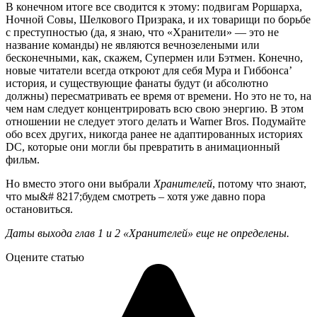
В конечном итоге все сводится к этому: подвигам Роршарха,
Ночной Совы, Шелкового Призрака, и их товарищи по борьбе
с преступностью (да, я знаю, что «Хранители» — это не
название команды) не являются вечнозелеными или
бесконечными, как, скажем, Супермен или Бэтмен. Конечно,
новые читатели всегда откроют для себя Мура и Гиббонса’
история, и существующие фанаты будут (и абсолютно
должны) пересматривать ее время от времени. Но это не то, на
чем нам следует концентрировать всю свою энергию. В этом
отношении не следует этого делать и Warner Bros. Подумайте
обо всех других, никогда ранее не адаптированных историях
DC, которые они могли бы превратить в анимационный
фильм.
Но вместо этого они выбрали
Хранителей
, потому что знают,
что мы&# 8217;будем смотреть – хотя уже давно пора
остановиться.
Даты выхода глав 1 и 2 «Хранителей» еще не определены.
Оцените статью