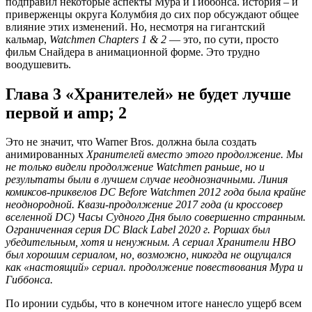
подправил некоторые аспекты Мура и Гиббонса. история – и
приверженцы округа Колумбия до сих пор обсуждают общее
влияние этих изменений. Но, несмотря на гигантский
кальмар,
Watchmen Chapters 1 & 2
— это, по сути, просто
фильм Снайдера в анимационной форме. Это трудно
воодушевить.
Глава 3 «Хранителей» не будет лучше
первой и amp; 2
Это не значит, что Warner Bros. должна была создать
анимированных
Хранителей вместо этого продолжение. Мы
не только видели продолжение
Watchmen
раньше, но и
результаты были в лучшем случае неоднозначными. Линия
комиксов-приквелов DC
Before Watchmen
2012 года была крайне
неоднородной. Квази-продолжение 2017 года (и кроссовер
вселенной DC)
Часы Судного Дня
было совершенно странным.
Ограниченная серия DC Black Label 2020 г.
Роршах
был
убедительным, хотя и ненужным. А сериал
Хранители
HBO
был хорошим сериалом, но, возможно, никогда не ощущался
как «настоящий» сериал. продолжение повествования Мура и
Гиббонса.
По иронии судьбы, что в конечном итоге нанесло ущерб всем