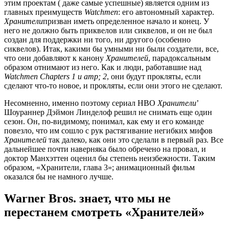
этим проектам ( даже самые успешные) является одним из
главных преимуществ
Watchmen
: его автономный характер.
Хранители
призван иметь определенное начало и конец. У
него не должно быть приквелов или сиквелов, и он не был
создан для поддержки ни того, ни другого (особенно
сиквелов). Итак, какими бы умными ни были создатели, все,
что они добавляют к канону
Хранителей
, парадоксальным
образом отнимают из него. Как и люди, работавшие над
Watchmen Chapters 1 и amp; 2
, они будут прокляты, если
сделают что-то новое, и прокляты, если они этого не сделают.
Несомненно, именно поэтому сериал HBO
Хранители
’
Шоураннер Дэймон Линделоф решил не снимать еще один
сезон. Он, по-видимому, понимал, как ему и его команде
повезло, что им сошло с рук растягивание негибких мифов
Хранителей
так далеко, как они это сделали в первый раз. Все
дальнейшее почти наверняка было обречено на провал, и
доктор Манхэттен оценил бы степень неизбежности. Таким
образом, «Хранители, глава 3»; анимационный фильм
оказался бы не намного лучше.
Warner Bros. знает, что мы не
перестанем смотреть «Хранителей»