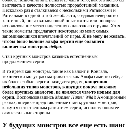
выглядеть в качестве полностью проработанной механики.
Несколько раз я сталкивался с несколькими Раталосами и
Ратианами в одной и той же области, создавая невероятно
хаотичный, но захватывающий опыт охоты или поощряя
использование метко нацеленного навозного стручка. Хотя
такие моменты предлагают некоторые из моих самых
запоминающихся впечатлений от игры,
Я не могу не желать,
чтобы было больше альфа-версий еще большего
количества монстров.
дебри
.
Стаи крупных монстров казались естественным
продолжением серии.
В то время как монстры, такие как Балонг и Конгала,
технически могут рассматриваться как Альфа сами по себе, а
их более слабые версии находятся рядом,
концепция
небольших типов монстров, живущих вокруг похожих
более крупных аналогов, не является чем-то новым для
серии
. Воспользовавшись
Monster Hunter Wild’s
Амбициозный
размах, впервые представленные стаи крупных монстров,
кажутся естественным развитием серии, использующим ее
самые сильные стороны.
У будущих монстров все еще есть шанс