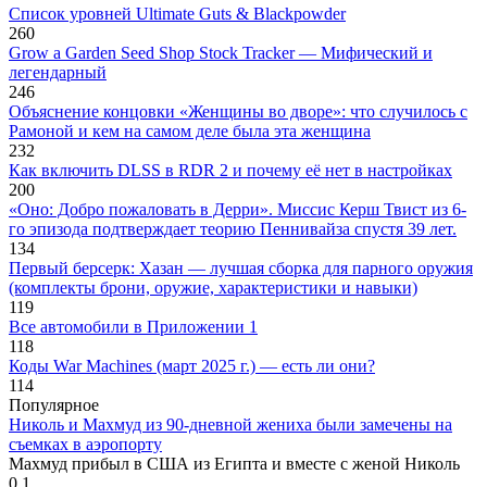
Список уровней Ultimate Guts & Blackpowder
260
Grow a Garden Seed Shop Stock Tracker — Мифический и
легендарный
246
Объяснение концовки «Женщины во дворе»: что случилось с
Рамоной и кем на самом деле была эта женщина
232
Как включить DLSS в RDR 2 и почему её нет в настройках
200
«Оно: Добро пожаловать в Дерри». Миссис Керш Твист из 6-
го эпизода подтверждает теорию Пеннивайза спустя 39 лет.
134
Первый берсерк: Хазан — лучшая сборка для парного оружия
(комплекты брони, оружие, характеристики и навыки)
119
Все автомобили в Приложении 1
118
Коды War Machines (март 2025 г.) — есть ли они?
114
Популярное
Николь и Махмуд из 90-дневной жениха были замечены на
съемках в аэропорту
Махмуд прибыл в США из Египта и вместе с женой Николь
0
1