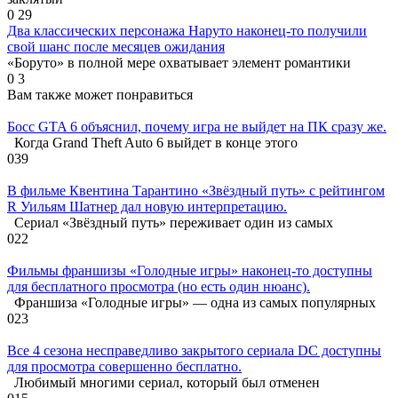
0
29
Два классических персонажа Наруто наконец-то получили
свой шанс после месяцев ожидания
«Боруто» в полной мере охватывает элемент романтики
0
3
Вам также может понравиться
Босс GTA 6 объяснил, почему игра не выйдет на ПК сразу же.
Когда Grand Theft Auto 6 выйдет в конце этого
0
39
В фильме Квентина Тарантино «Звёздный путь» с рейтингом
R Уильям Шатнер дал новую интерпретацию.
Сериал «Звёздный путь» переживает один из самых
0
22
Фильмы франшизы «Голодные игры» наконец-то доступны
для бесплатного просмотра (но есть один нюанс).
Франшиза «Голодные игры» — одна из самых популярных
0
23
Все 4 сезона несправедливо закрытого сериала DC доступны
для просмотра совершенно бесплатно.
Любимый многими сериал, который был отменен