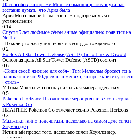
10 способов, которыми Милые обманщицы обманули нас,
заставив думать, что Ария была
Ария Монтгомери была главным подозреваемым в
установлении
0
14
Спустя 5 лет любимое сёнэн-аниме официально появится на
Netflix.
Наконец-то наступил первый месяц долгожданного
0
2
Roblox All Star Tower Defense (ASTD) Trello Link & Discord
Основная цель All Star Tower Defense (ASTD) состоит
0
6
«Живи своей жизнью для себя»: Тим Малкольм бросает тень
на поклонников 90-дневного жениха, которые критикуют его
«стиль»
У Тима Малкольма очень уникальная манера одеваться
0
5
Pokemon Horizons: Праздничное мероприятие в честь сериала
в Pokemon Go
НИАНТИК Pokemon Go отмечает серию Pokemon Horizons
0
3
Мальчики тайно подсчитали, насколько на самом деле силен
Хоумлендер
Истинный предел того, насколько силен Хоумлендер,
заклятый