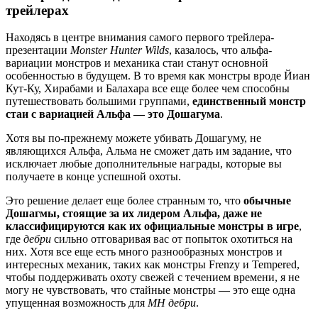
трейлерах
Находясь в центре внимания самого первого трейлера-
презентации
Monster Hunter Wilds
, казалось, что альфа-
вариации монстров и механика стаи станут основной
особенностью в будущем. В то время как монстры вроде Йиан
Кут-Ку, Хирабами и Балахара все еще более чем способны
путешествовать большими группами,
единственный монстр
стаи с вариацией Альфа — это Дошагума
.
Хотя вы по-прежнему можете убивать Дошагуму, не
являющихся Альфа, Альма не сможет дать им задание, что
исключает любые дополнительные награды, которые вы
получаете в конце успешной охоты.
Это решение делает еще более странным то, что
обычные
Дошагмы, стоящие за их лидером Альфа, даже не
классифицируются как их официальные монстры в игре
,
где
дебри
сильно отговаривая вас от попыток охотиться на
них. Хотя все еще есть много разнообразных монстров и
интересных механик, таких как монстры Frenzy и Tempered,
чтобы поддерживать охоту свежей с течением времени, я не
могу не чувствовать, что стайные монстры — это еще одна
упущенная возможность для
MH
дебри
.