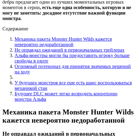
дебри
предлагает одни из лучших моментальных игровых
моментов в серии
, есть еще одна особенность, которую я не
могу не заметить: досадное отсутствие важной функции
монстра
.
Содержание
Механика пакета Monster Hunter Wilds кажется
невероятно недоработанной
Не оправдал ожиданий в первоначальных трейлерах
Альфа-монстры могли бы предоставить игроку больше
свободы в охоте
Огромный потенциал для принятия значимых решений
на ходу
У будущих монстров все еще есть шанс воспользоваться
механикой стаи
Будущее DLC может легко возродить концепцию
монстра Альфа
Механика пакета Monster Hunter Wilds
кажется невероятно недоработанной
Не оправдал ожиданий в первоначальных