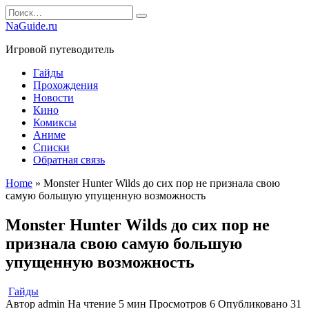
Перейти
Search
к
for:
NaGuide.ru
содержанию
Игровой путеводитель
Гайды
Прохождения
Новости
Кино
Комиксы
Аниме
Списки
Обратная связь
Home
»
Monster Hunter Wilds до сих пор не признала свою
самую большую упущенную возможность
Monster Hunter Wilds до сих пор не
признала свою самую большую
упущенную возможность
Гайды
Автор
admin
На чтение
5 мин
Просмотров
6
Опубликовано
31