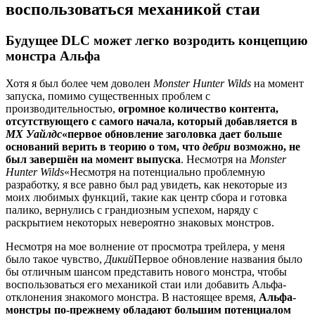
воспользоваться механикой стаи
Будущее DLC может легко возродить концепцию
монстра Альфа
Хотя я был более чем доволен
Monster Hunter Wilds
на момент
запуска, помимо существенных проблем с
производительностью,
огромное количество контента,
отсутствующего с самого начала, который добавляется в
МХ Уайлдс
«первое обновление заголовка дает больше
оснований верить в теорию о том, что
дебри
возможно, не
был завершён на момент выпуска
. Несмотря на
Monster
Hunter Wilds
«Несмотря на потенциально проблемную
разработку, я все равно был рад увидеть, как некоторые из
моих любимых функций, такие как центр сбора и готовка
палико, вернулись с грандиозным успехом, наряду с
раскрытием некоторых невероятно знаковых монстров.
Несмотря на мое волнение от просмотра трейлера, у меня
было такое чувство,
Дикий
Первое обновление названия было
бы отличным шансом представить нового монстра, чтобы
воспользоваться его механикой стаи или добавить Альфа-
отклонения знакомого монстра. В настоящее время,
Альфа-
монстры по-прежнему обладают большим потенциалом