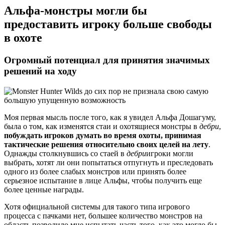
Альфа-монстры могли бы
предоставить игроку больше свободы
в охоте
Огромный потенциал для принятия значимых
решений на ходу
Моя первая мысль после того, как я увидел Альфа Дошагуму,
была о том, как изменятся стаи и охотящиеся монстры в
дебри
,
побуждать игроков думать во время охоты, принимая
тактические решения относительно своих целей на лету
.
Однажды столкнувшись со стаей в
дебри
игроки могли
выбрать, хотят ли они попытаться отпугнуть и преследовать
одного из более слабых монстров или принять более
серьезное испытание в лице Альфы, чтобы получить еще
более ценные награды.
Хотя официальной системы для такого типа игрового
процесса с пачками нет, большее количество монстров на
область позволило мне испытать часть того, как это могло бы