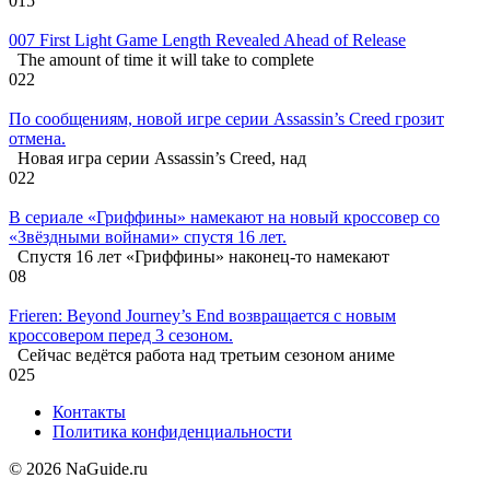
0
15
007 First Light Game Length Revealed Ahead of Release
The amount of time it will take to complete
0
22
По сообщениям, новой игре серии Assassin’s Creed грозит
отмена.
Новая игра серии Assassin’s Creed, над
0
22
В сериале «Гриффины» намекают на новый кроссовер со
«Звёздными войнами» спустя 16 лет.
Спустя 16 лет «Гриффины» наконец-то намекают
0
8
Frieren: Beyond Journey’s End возвращается с новым
кроссовером перед 3 сезоном.
Сейчас ведётся работа над третьим сезоном аниме
0
25
Контакты
Политика конфиденциальности
© 2026 NaGuide.ru