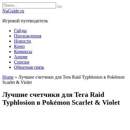
Перейти
Search
к
for:
NaGuide.ru
содержанию
Игровой путеводитель
Гайды
Прохождения
Новости
Кино
Комиксы
Аниме
Списки
Обратная связь
Home
»
Лучшие счетчики для Tera Raid Typhlosion в Pokémon
Scarlet & Violet
Лучшие счетчики для Tera Raid
Typhlosion в Pokémon Scarlet & Violet