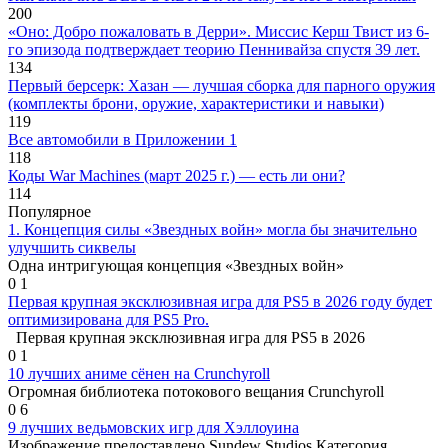
200
«Оно: Добро пожаловать в Дерри». Миссис Керш Твист из 6-
го эпизода подтверждает теорию Пеннивайза спустя 39 лет.
134
Первый берсерк: Хазан — лучшая сборка для парного оружия
(комплекты брони, оружие, характеристики и навыки)
119
Все автомобили в Приложении 1
118
Коды War Machines (март 2025 г.) — есть ли они?
114
Популярное
1. Концепция силы «Звездных войн» могла бы значительно
улучшить сиквелы
Одна интригующая концепция «Звездных войн»
0
1
Первая крупная эксклюзивная игра для PS5 в 2026 году будет
оптимизирована для PS5 Pro.
Первая крупная эксклюзивная игра для PS5 в 2026
0
1
10 лучших аниме сёнен на Crunchyroll
Огромная библиотека потокового вещания Crunchyroll
0
6
9 лучших ведьмовских игр для Хэллоуина
Изображение предоставлено Sundew Studios Категория