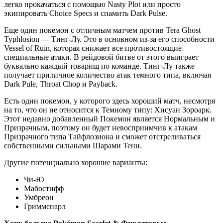
легко прокачаться с помощью Nasty Plot или просто
экипировать Choice Specs и спамить Dark Pulse.
Еще один покемон с отличным матчем против Tera Ghost
Typhlosion — Тинг-Лу. Это в основном из-за его способности
Vessel of Ruin, которая снижает все противостоящие
специальные атаки. В рейдовой битве от этого выиграет
буквально каждый товарищ по команде. Тинг-Лу также
получает приличное количество атак темного типа, включая
Dark Pule, Throat Chop и Payback.
Есть один покемон, у которого здесь хороший матч, несмотря
на то, что он не относится к Темному типу: Хисуан Зороарк.
Этот недавно добавленный Покемон является Нормальным и
Призрачным, поэтому он будет невосприимчив к атакам
Призрачного типа Тайфлозиона и сможет отстреливаться
собственными сильными Шарами Тени.
Другие потенциально хорошие варианты:
Чи-Ю
Мабостифф
Умбреон
Гриммснарл