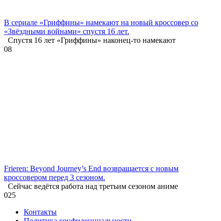
В сериале «Гриффины» намекают на новый кроссовер со
«Звёздными войнами» спустя 16 лет.
Спустя 16 лет «Гриффины» наконец-то намекают
0
8
Frieren: Beyond Journey’s End возвращается с новым
кроссовером перед 3 сезоном.
Сейчас ведётся работа над третьим сезоном аниме
0
25
Контакты
Политика конфиденциальности