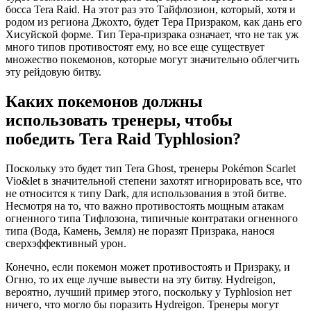
босса Tera Raid. На этот раз это Тайфлозион, который, хотя и
родом из региона Джохто, будет Тера Призраком, как дань его
Хисуйской форме. Тип Тера-призрака означает, что не так уж
много типов противостоят ему, но все еще существует
множество покемонов, которые могут значительно облегчить
эту рейдовую битву.
Каких покемонов должны
использовать тренеры, чтобы
победить Tera Raid Typhlosion?
Поскольку это будет тип Tera Ghost, тренеры Pokémon Scarlet
Vio&let в значительной степени захотят игнорировать все, что
не относится к типу Dark, для использования в этой битве.
Несмотря на то, что важно противостоять мощным атакам
огненного типа Тифлозона, типичные контратаки огненного
типа (Вода, Камень, Земля) не поразят Призрака, нанося
сверхэффективный урон.
Конечно, если покемон может противостоять и Призраку, и
Огню, то их еще лучше вывести на эту битву. Hydreigon,
вероятно, лучший пример этого, поскольку у Typhlosion нет
ничего, что могло бы поразить Hydreigon. Тренеры могут