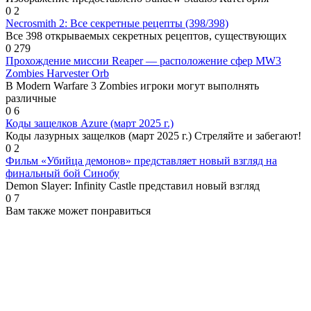
0
2
Necrosmith 2: Все секретные рецепты (398/398)
Все 398 открываемых секретных рецептов, существующих
0
279
Прохождение миссии Reaper — расположение сфер MW3
Zombies Harvester Orb
В Modern Warfare 3 Zombies игроки могут выполнять
различные
0
6
Коды защелков Azure (март 2025 г.)
Коды лазурных защелков (март 2025 г.) Стреляйте и забегают!
0
2
Фильм «Убийца демонов» представляет новый взгляд на
финальный бой Синобу
Demon Slayer: Infinity Castle представил новый взгляд
0
7
Вам также может понравиться