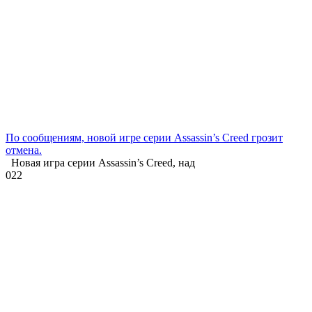
По сообщениям, новой игре серии Assassin’s Creed грозит
отмена.
Новая игра серии Assassin’s Creed, над
0
22