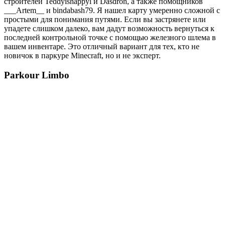
строителей Teddyishappyl и Dasdron, а также помощников
___Artem__ и bindabash79. Я нашел карту умеренно сложной с
простыми для понимания путями. Если вы застрянете или
упадете слишком далеко, вам дадут возможность вернуться к
последней контрольной точке с помощью железного шлема в
вашем инвентаре. Это отличный вариант для тех, кто не
новичок в паркуре Minecraft, но и не эксперт.
Parkour Limbo