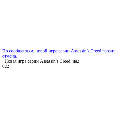
По сообщениям, новой игре серии Assassin’s Creed грозит
отмена.
Новая игра серии Assassin’s Creed, над
0
22