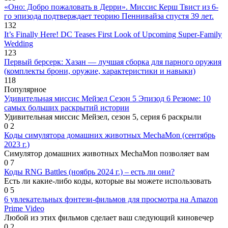
«Оно: Добро пожаловать в Дерри». Миссис Керш Твист из 6-
го эпизода подтверждает теорию Пеннивайза спустя 39 лет.
132
It’s Finally Here! DC Teases First Look of Upcoming Super-Family
Wedding
123
Первый берсерк: Хазан — лучшая сборка для парного оружия
(комплекты брони, оружие, характеристики и навыки)
118
Популярное
Удивительная миссис Мейзел Сезон 5 Эпизод 6 Резюме: 10
самых больших раскрытий истории
Удивительная миссис Мейзел, сезон 5, серия 6 раскрыли
0
2
Коды симулятора домашних животных MechaMon (сентябрь
2023 г.)
Симулятор домашних животных MechaMon позволяет вам
0
7
Коды RNG Battles (ноябрь 2024 г.) – есть ли они?
Есть ли какие-либо коды, которые вы можете использовать
0
5
6 увлекательных фэнтези-фильмов для просмотра на Amazon
Prime Video
Любой из этих фильмов сделает ваш следующий киновечер
0
2