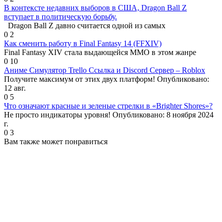
В контексте недавних выборов в США, Dragon Ball Z
вступает в политическую борьбу.
Dragon Ball Z давно считается одной из самых
0
2
Как сменить работу в Final Fantasy 14 (FFXIV)
Final Fantasy XIV стала выдающейся MMO в этом жанре
0
10
Аниме Симулятор Trello Ссылка и Discord Сервер – Roblox
Получите максимум от этих двух платформ! Опубликовано:
12 авг.
0
5
Что означают красные и зеленые стрелки в «Brighter Shores»?
Не просто индикаторы уровня! Опубликовано: 8 ноября 2024
г.
0
3
Вам также может понравиться