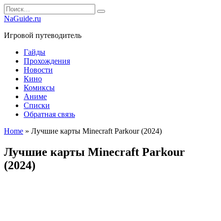
Перейти
Search
к
for:
NaGuide.ru
содержанию
Игровой путеводитель
Гайды
Прохождения
Новости
Кино
Комиксы
Аниме
Списки
Обратная связь
Home
»
Лучшие карты Minecraft Parkour (2024)
Лучшие карты Minecraft Parkour
(2024)