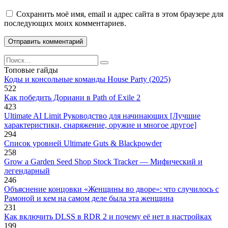
Сохранить моё имя, email и адрес сайта в этом браузере для
последующих моих комментариев.
Search
for:
Топовые гайды
Коды и консольные команды House Party (2025)
522
Как победить Дориани в Path of Exile 2
423
Ultimate AI Limit Руководство для начинающих [Лучшие
характеристики, снаряжение, оружие и многое другое]
294
Список уровней Ultimate Guts & Blackpowder
258
Grow a Garden Seed Shop Stock Tracker — Мифический и
легендарный
246
Объяснение концовки «Женщины во дворе»: что случилось с
Рамоной и кем на самом деле была эта женщина
231
Как включить DLSS в RDR 2 и почему её нет в настройках
199