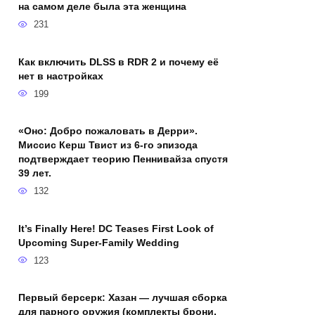
на самом деле была эта женщина
231
Как включить DLSS в RDR 2 и почему её
нет в настройках
199
«Оно: Добро пожаловать в Дерри».
Миссис Керш Твист из 6-го эпизода
подтверждает теорию Пеннивайза спустя
39 лет.
132
It’s Finally Here! DC Teases First Look of
Upcoming Super-Family Wedding
123
Первый берсерк: Хазан — лучшая сборка
для парного оружия (комплекты брони,