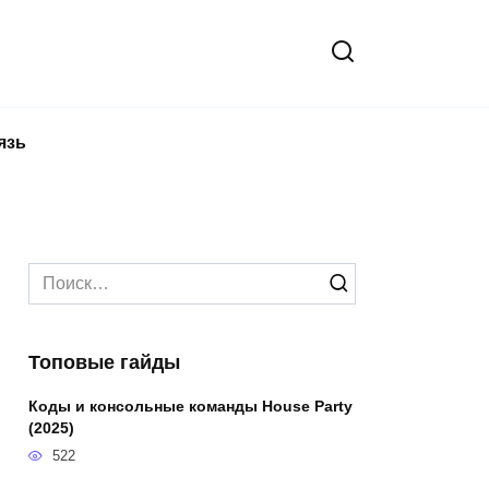
язь
Search
for:
Топовые гайды
Коды и консольные команды House Party
(2025)
522