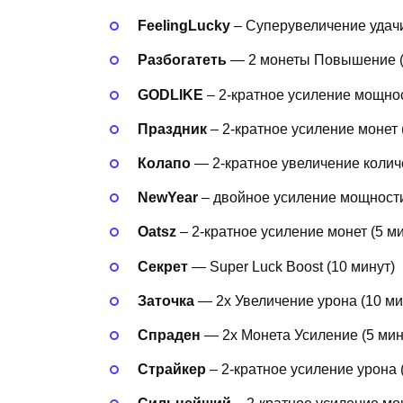
FeelingLucky
– Суперувеличение удачи
Разбогатеть
— 2 монеты Повышение (
GODLIKE
– 2-кратное усиление мощнос
Праздник
– 2-кратное усиление монет (
Колапо
— 2-кратное увеличение количе
NewYear
– двойное усиление мощности
Oatsz
– 2-кратное усиление монет (5 ми
Секрет
— Super Luck Boost (10 минут)
Заточка
— 2x Увеличение урона (10 ми
Спраден
— 2x Монета Усиление (5 мин
Страйкер
– 2-кратное усиление урона (