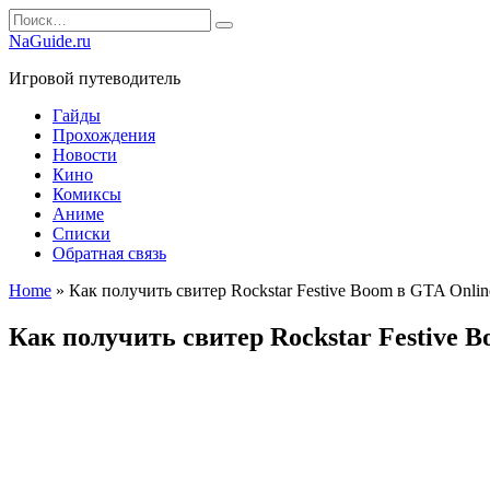
Перейти
Search
к
for:
NaGuide.ru
содержанию
Игровой путеводитель
Гайды
Прохождения
Новости
Кино
Комиксы
Аниме
Списки
Обратная связь
Home
»
Как получить свитер Rockstar Festive Boom в GTA Onlin
Как получить свитер Rockstar Festive 