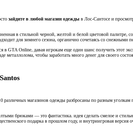
осто
зайдите в любой магазин одежды
в Лос-Сантосе и просмот
лненная в стильной черной, желтой и белой цветовой палитре, 
подходит для зимнего сезона, органично сочетаясь со снежными 
лся в GTA Online, давая игрокам еще один шанс получить этот эк
де металлолома, чтобы заработать много денег для своего состо
Santos
0 различных магазинов одежды разбросаны по разным уголкам г
желтыми брюками — это фантастика. идея сделать смелое и стильн
дественского подарка в прошлом году, и внутриигровая версия оче