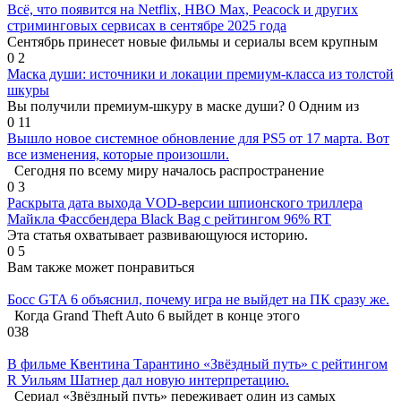
Всё, что появится на Netflix, HBO Max, Peacock и других
стриминговых сервисах в сентябре 2025 года
Сентябрь принесет новые фильмы и сериалы всем крупным
0
2
Маска души: источники и локации премиум-класса из толстой
шкуры
Вы получили премиум-шкуру в маске души? 0 Одним из
0
11
Вышло новое системное обновление для PS5 от 17 марта. Вот
все изменения, которые произошли.
Сегодня по всему миру началось распространение
0
3
Раскрыта дата выхода VOD-версии шпионского триллера
Майкла Фассбендера Black Bag с рейтингом 96% RT
Эта статья охватывает развивающуюся историю.
0
5
Вам также может понравиться
Босс GTA 6 объяснил, почему игра не выйдет на ПК сразу же.
Когда Grand Theft Auto 6 выйдет в конце этого
0
38
В фильме Квентина Тарантино «Звёздный путь» с рейтингом
R Уильям Шатнер дал новую интерпретацию.
Сериал «Звёздный путь» переживает один из самых