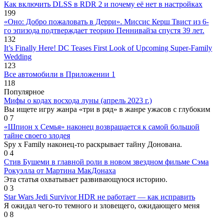
Как включить DLSS в RDR 2 и почему её нет в настройках
199
«Оно: Добро пожаловать в Дерри». Миссис Керш Твист из 6-
го эпизода подтверждает теорию Пеннивайза спустя 39 лет.
132
It’s Finally Here! DC Teases First Look of Upcoming Super-Family
Wedding
123
Все автомобили в Приложении 1
118
Популярное
Мифы о кодах восхода луны (апрель 2023 г.)
Вы ищете игру жанра «три в ряд» в жанре ужасов с глубоким
0
7
«Шпион х Семья» наконец возвращается к самой большой
тайне своего злодея
Spy x Family наконец-то раскрывает тайну Донована.
0
4
Стив Бушеми в главной роли в новом звездном фильме Сэма
Рокуэлла от Мартина МакДонаха
Эта статья охватывает развивающуюся историю.
0
3
Star Wars Jedi Survivor HDR не работает — как исправить
Я ожидал чего-то темного и зловещего, ожидающего меня
0
8