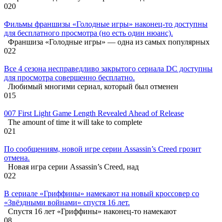
0
20
Фильмы франшизы «Голодные игры» наконец-то доступны
для бесплатного просмотра (но есть один нюанс).
Франшиза «Голодные игры» — одна из самых популярных
0
22
Все 4 сезона несправедливо закрытого сериала DC доступны
для просмотра совершенно бесплатно.
Любимый многими сериал, который был отменен
0
15
007 First Light Game Length Revealed Ahead of Release
The amount of time it will take to complete
0
21
По сообщениям, новой игре серии Assassin’s Creed грозит
отмена.
Новая игра серии Assassin’s Creed, над
0
22
В сериале «Гриффины» намекают на новый кроссовер со
«Звёздными войнами» спустя 16 лет.
Спустя 16 лет «Гриффины» наконец-то намекают
0
8