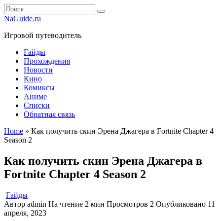
Перейти
Search
к
for:
NaGuide.ru
содержанию
Игровой путеводитель
Гайды
Прохождения
Новости
Кино
Комиксы
Аниме
Списки
Обратная связь
Home
»
Как получить скин Эрена Джагера в Fortnite Chapter 4
Season 2
Как получить скин Эрена Джагера в
Fortnite Chapter 4 Season 2
Гайды
Автор
admin
На чтение
2 мин
Просмотров
2
Опубликовано
11
апреля, 2023