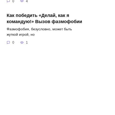
0
4
Как победить «Делай, как я
командую!» Вызов фазмофобии
Фазмофобия, безусловно, может быть
жуткой игрой, но
0
1