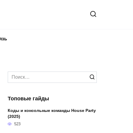
язь
Search
for:
Топовые гайды
Коды и консольные команды House Party
(2025)
523