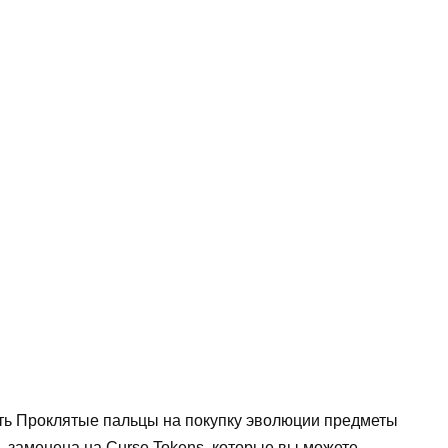
ить Проклятые пальцы на покупку эволюции предметы
 заменена на Curse Tokens, которые вы можете