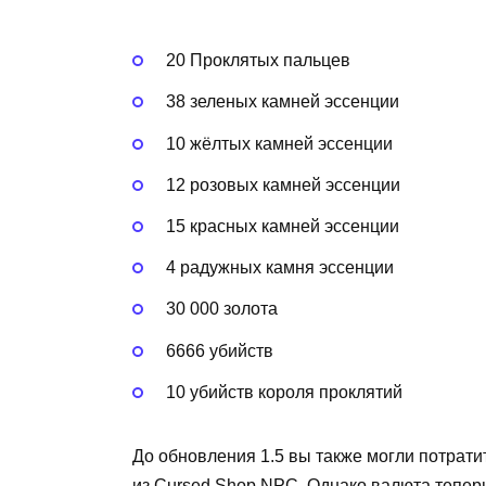
20 Проклятых пальцев
38 зеленых камней эссенции
10 жёлтых камней эссенции
12 розовых камней эссенции
15 красных камней эссенции
4 радужных камня эссенции
30 000 золота
6666 убийств
10 убийств короля проклятий
До обновления 1.5 вы также могли потрат
из Cursed Shop NPC. Однако валюта теперь