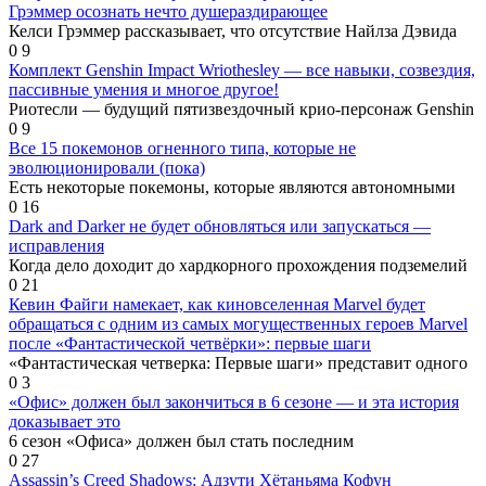
Грэммер осознать нечто душераздирающее
Келси Грэммер рассказывает, что отсутствие Найлза Дэвида
0
9
Комплект Genshin Impact Wriothesley — все навыки, созвездия,
пассивные умения и многое другое!
Риотесли — будущий пятизвездочный крио-персонаж Genshin
0
9
Все 15 покемонов огненного типа, которые не
эволюционировали (пока)
Есть некоторые покемоны, которые являются автономными
0
16
Dark and Darker не будет обновляться или запускаться —
исправления
Когда дело доходит до хардкорного прохождения подземелий
0
21
Кевин Файги намекает, как киновселенная Marvel будет
обращаться с одним из самых могущественных героев Marvel
после «Фантастической четвёрки»: первые шаги
«Фантастическая четверка: Первые шаги» представит одного
0
3
«Офис» должен был закончиться в 6 сезоне — и эта история
доказывает это
6 сезон «Офиса» должен был стать последним
0
27
Assassin’s Creed Shadows: Адзути Хётаньяма Кофун