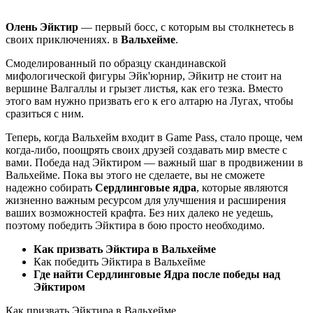
Олень Эйктир
— первый босс, с которым вы столкнетесь в
своих приключениях. в
Вальхейме
.
Смоделированный по образцу скандинавской
мифологической фигуры Эйк'юрнир, Эйкитр не стоит на
вершине Валгаллы и грызет листья, как его тезка. Вместо
этого вам нужно призвать его к его алтарю на Лугах, чтобы
сразиться с ним.
Теперь, когда Вальхейм входит в Game Pass, стало проще, чем
когда-либо, поощрять своих друзей создавать мир вместе с
вами. Победа над Эйктиром — важный шаг в продвижении в
Вальхейме. Пока вы этого не сделаете, вы не сможете
надежно собирать
Сердлинговые ядра
, которые являются
жизненно важным ресурсом для улучшения и расширения
ваших возможностей крафта. Без них далеко не уедешь,
поэтому победить Эйктира в бою просто необходимо.
Как призвать Эйктира в Вальхейме
Как победить Эйктира в Вальхейме
Где найти Сердлинговые Ядра после победы над
Эйктиром
Как призвать Эйктира в Вальхейме