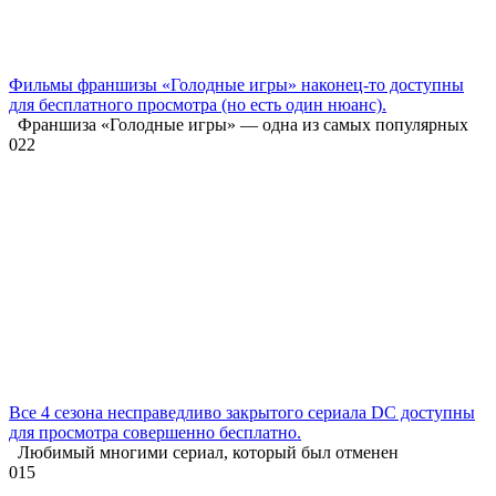
Фильмы франшизы «Голодные игры» наконец-то доступны
для бесплатного просмотра (но есть один нюанс).
Франшиза «Голодные игры» — одна из самых популярных
0
22
Все 4 сезона несправедливо закрытого сериала DC доступны
для просмотра совершенно бесплатно.
Любимый многими сериал, который был отменен
0
15