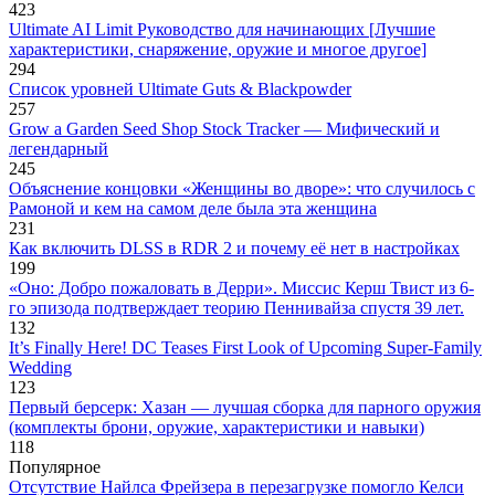
423
Ultimate AI Limit Руководство для начинающих [Лучшие
характеристики, снаряжение, оружие и многое другое]
294
Список уровней Ultimate Guts & Blackpowder
257
Grow a Garden Seed Shop Stock Tracker — Мифический и
легендарный
245
Объяснение концовки «Женщины во дворе»: что случилось с
Рамоной и кем на самом деле была эта женщина
231
Как включить DLSS в RDR 2 и почему её нет в настройках
199
«Оно: Добро пожаловать в Дерри». Миссис Керш Твист из 6-
го эпизода подтверждает теорию Пеннивайза спустя 39 лет.
132
It’s Finally Here! DC Teases First Look of Upcoming Super-Family
Wedding
123
Первый берсерк: Хазан — лучшая сборка для парного оружия
(комплекты брони, оружие, характеристики и навыки)
118
Популярное
Отсутствие Найлса Фрейзера в перезагрузке помогло Келси