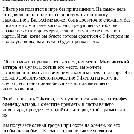
Эйктир не появится в игре без приглашения. На самом деле
это довольно осторожно, если подумать, поскольку
выживание в Вальхейме может быть достаточно сложным без
гигантского мистического оленя, требующего, чтобы вы
сражались с ним до смерти, если вы ступите не в ту часть
карты. Итак, когда вы будете готовы сразиться с Эйктиром на
своих условиях, вам нужно будет призвать его.
Эйктир можно призвать только в одном месте:
Мистический
алтарь
на Лугах. Посетив это место, вы можете
взаимодействовать со светящимся камнем слева от алтаря. Это
должно добавить местонахождение Эйктира на карту на
случай, если оно понадобится вам для дальнейшего
использования.
Чтобы призвать Эйктира, вам нужно предъявить два
трофея
оленей
.у алтаря. Поместите предметы в слоты вашего
инвентаря, прежде чем подойти к алтарю, чтобы разместить
их.
Вы получаете оленьи трофеи при охоте на оленей, но это
необычная добыча. К счастью, олени также являются