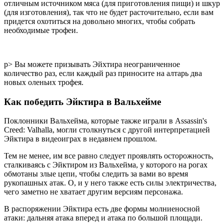
отличным источником мяса (для приготовления пищи) и шкур
(для изготовления), так что не будет расточительно, если вам
придется охотиться на довольно многих, чтобы собрать
необходимые трофеи.
р> Вы можете призывать Эйхтира неограниченное
количество раз, если каждый раз приносите на алтарь два
новых оленьих трофея.
Как победить Эйктира в Вальхейме
Поклонники Вальхейма, которые также играли в Assassin's
Creed: Valhalla, могли столкнуться с другой интерпретацией
Эйктира в видеоиграх в недавнем прошлом.
Тем не менее, им все равно следует проявлять осторожность,
сталкиваясь с Эйктиром из Вальхейма, у которого на рогах
обмотаны злые цепи, чтобы следить за вами во время
рукопашных атак. О, и у него также есть силы электричества,
чего заметно не хватает другим версиям персонажа.
В распоряжении Эйктира есть две формы молниеносной
атаки: дальняя атака вперед и атака по большой площади.