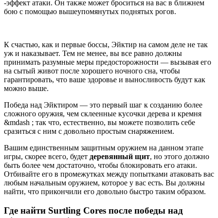
-эффект атаки. Он также может броситься на вас в ближнем
бою с помощью вышеупомянутых поднятых рогов.
К счастью, как и первые боссы, Эйктир на самом деле не так
уж и наказывает. Тем не менее, вы все равно должны
принимать разумные меры предосторожности — вызывая его
на сытый живот после хорошего ночного сна, чтобы
гарантировать, что ваше здоровье и выносливость будут как
можно выше.
Победа над Эйктиром — это первый шаг к созданию более
сложного оружия, чем склеенные кусочки дерева и кремня
&mdash ; так что, естественно, вы можете позволить себе
сразиться с ним с довольно простым снаряжением.
Вашим единственным защитным оружием на данном этапе
игры, скорее всего, будет
деревянный щит
, но этого должно
быть более чем достаточно, чтобы блокировать его атаки.
Отбивайте его в промежутках между попытками атаковать вас
любым начальным оружием, которое у вас есть. Вы должны
найти, что прикончили его довольно быстро таким образом.
Где найти Surtling Cores после победы над