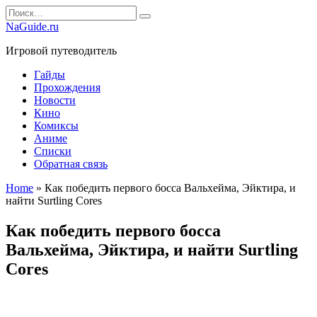
Перейти
Search
к
for:
NaGuide.ru
содержанию
Игровой путеводитель
Гайды
Прохождения
Новости
Кино
Комиксы
Аниме
Списки
Обратная связь
Home
»
Как победить первого босса Вальхейма, Эйктира, и
найти Surtling Cores
Как победить первого босса
Вальхейма, Эйктира, и найти Surtling
Cores