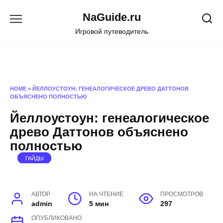
Перейти
NaGuide.ru
к
содержанию
Игровой путеводитель
HOME
»
ЙЕЛЛОУСТОУН: ГЕНЕАЛОГИЧЕСКОЕ ДРЕВО ДАТТОНОВ
ОБЪЯСНЕНО ПОЛНОСТЬЮ
Йеллоустоун: генеалогическое
древо Даттонов объяснено
полностью
ГАЙДЫ
АВТОР
НА ЧТЕНИЕ
ПРОСМОТРОВ
admin
5 мин
297
ОПУБЛИКОВАНО