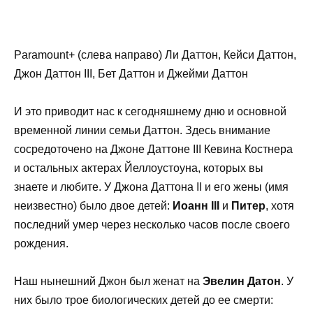
Paramount+ (слева направо) Ли Даттон, Кейси Даттон,
Джон Даттон III, Бет Даттон и Джейми Даттон
И это приводит нас к сегодняшнему дню и основной
временной линии семьи Даттон. Здесь внимание
сосредоточено на Джоне Даттоне III Кевина Костнера
и остальных актерах Йеллоустоуна, которых вы
знаете и любите. У Джона Даттона II и его жены (имя
неизвестно) было двое детей:
Иоанн III
и
Питер
, хотя
последний умер через несколько часов после своего
рождения.
Наш нынешний Джон был женат на
Эвелин Датон
. У
них было трое биологических детей до ее смерти: