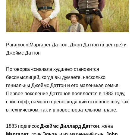
ParamountМаргарет Даттон, Джон Даттон (в центре) и
Джеймс Даттон
Поговорка «сначала худшее» становится
бессмыслицей, когда вы думаете, насколько
гениальны Джеймс Даттон и его маленькая семья.
Первое поколение Даттонов появляется в 1883 году,
спин-офф, намного превосходящий основное шоу, как
в техническом, так и в повествовательном плане.
1883 подписок
Джеймс Диллард Даттон
, жена
Маргарет
, дочь
Эльза
, и их маленький сын,
John
,