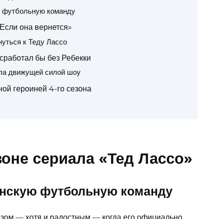
ю футбольную команду
Если она вернется»
нуться к Теду Лассо
 сработал бы без Ребекки
ла движущей силой шоу
ной героиней 4-го сезона
зоне сериала «Тед Лассо»
енскую футбольную команду
изом — хотя и радостным — когда его официально