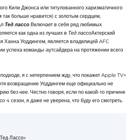
вого Кили Джонса или титулованного харизматичного
м так больше нравится) с золотым сердцем,
ал
Включает в себя ряд любимых
Тед лассо
ляется как одна из лучших в
Актерский
Тед лассо
вая Ханна Уоддингем, является владелицей AFC
ии успеха команды-аутсайдера на протяжении всего
подходе, я с нетерпением жду, что покажет Apple TV+
Хотя возвращение Уоддингем еще официально не
ию без нее. Честно говоря, если по какой-то причине
4 сезон, я даже не уверена, что буду его смотреть.
ссо
«Тед Лассо»