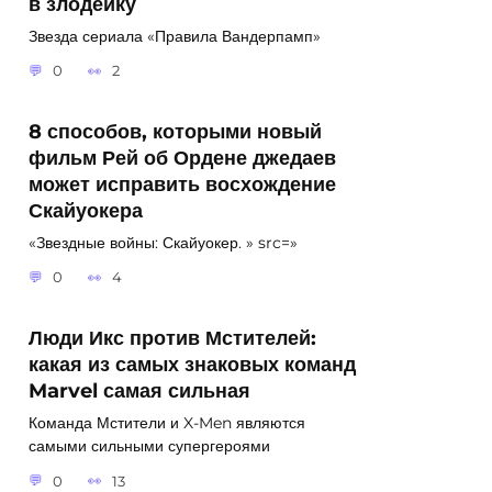
в злодейку
Звезда сериала «Правила Вандерпамп»
0
2
8 способов, которыми новый
фильм Рей об Ордене джедаев
может исправить восхождение
Скайуокера
«Звездные войны: Скайуокер. » src=»
0
4
Люди Икс против Мстителей:
какая из самых знаковых команд
Marvel самая сильная
Команда Мстители и X-Men являются
самыми сильными супергероями
0
13