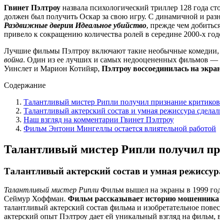
Гвинет Пэлтроу
назвала психологический триллер 128 года ст
должен был получить Оскар за свою игру. С динамичной и раз
Раздвижные двери
и
Идеальное убийство
, прежде чем добить
привело к сокращению количества ролей в середине 2000-х год
Лучшие фильмы Пэлтроу включают такие необычные комедии,
война
. Один из ее лучших и самых недооцененных фильмов — 
Уинслет и Марион Котийяр,
Пэлтроу воссоединилась на экра
Содержание
Талантливый мистер Рипли получил признание критиков
Талантливый актерский состав и умная режиссура сдела
Наш взгляд на комментарии Гвинет Пэлтроу
Фильм Энтони Мингеллы остается влиятельной работой
Талантливый мистер Рипли получил пр
Талантливый актерский состав и умная режиссур
Талантливый мистер Рипли
Фильм вышел на экраны в 1999 году
Сеймур Хоффман.
Фильм рассказывает историю мошенника
талантливый актерский состав фильма и изобретательное повес
актерский опыт Пэлтроу дает ей уникальный взгляд на фильм, 