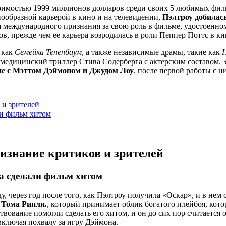
оимостью 1999 миллионов долларов среди своих 5 любимых фильм
нообразной карьерой в кино и на телевидении,
Пэлтроу добилась
ся международного признания за свою роль в фильме, удостоенн
ов, прежде чем ее карьера возродилась в роли Пеппер Поттс в к
 как
Семейка Тененбаум
, а также независимые драмы, такие как
H
медицинский триллер Стива Содерберга с актерским составом.
не с Мэттом Дэймоном и Джудом Лоу
, после первой работы с н
 и зрителей
ли фильм хитом
изнание критиков и зрителей
а сделали фильм хитом
, через год после того, как Пэлтроу получила «Оскар», и в не
 Тома Рипли.
, который принимает облик богатого плейбоя, кот
твование помогли сделать его хитом, и он до сих пор считаетс
включая похвалу за игру Дэймона.