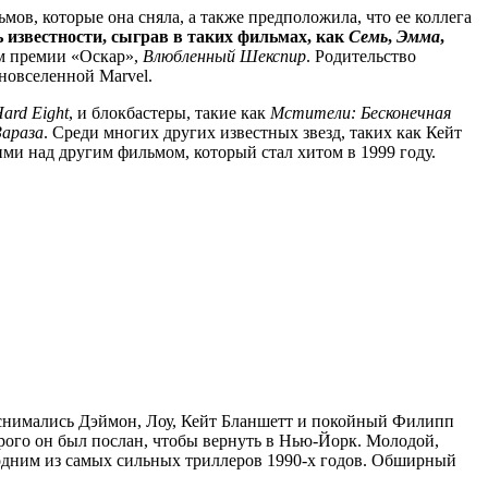
ов, которые она сняла, а также предположила, что ее коллега
 известности, сыграв в таких фильмах, как
Семь
,
Эмма
,
ом премии «Оскар»,
Влюбленный Шекспир
. Родительство
иновселенной Marvel.
ard Eight
, и блокбастеры, такие как
Мстители: Бесконечная
Зараза
. Среди многих других известных звезд, таких как Кейт
ими над другим фильмом, который стал хитом в 1999 году.
м снимались Дэймон, Лоу, Кейт Бланшетт и покойный Филипп
орого он был послан, чтобы вернуть в Нью-Йорк. Молодой,
я одним из самых сильных триллеров 1990-х годов. Обширный