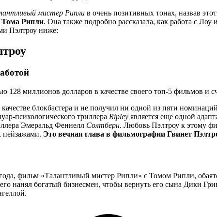
лантливый мистер Рипли
в очень позитивных тонах, назвав это
ь Тома Рипли
. Она также подробно рассказала, как работа с Ло
ми Пэлтроу ниже:
лтроу
аботой
качестве блокбастера и не получил ни одной из пяти номинаций
нуар-психологического триллера
Ripley
является еще одной адап
иллера Эмеральд Феннелл
Солтберн
. Любовь Пэлтроу к этому фи
х пейзажами.
Это вечная глава в фильмографии Гвинет Пэлтро
ода, фильм «Талантливый мистер Рипли» с Томом Рипли, обая
к его нанял богатый бизнесмен, чтобы вернуть его сына Дики Г
нгеллой.