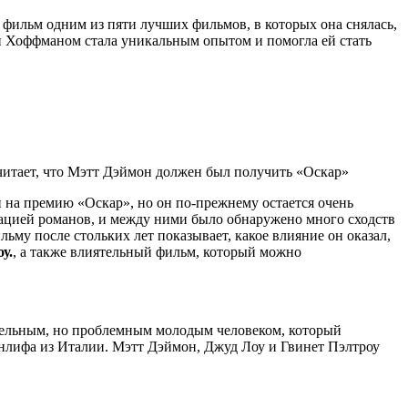
т фильм одним из пяти лучших фильмов, в которых она снялась,
у и Хоффманом стала уникальным опытом и помогла ей стать
 на премию «Оскар», но он по-прежнему остается очень
тацией романов, и между ними было обнаружено много сходств
льму после стольких лет показывает, какое влияние он оказал,
у.
, а также влиятельный фильм, который можно
тельным, но проблемным молодым человеком, который
ринлифа из Италии. Мэтт Дэймон, Джуд Лоу и Гвинет Пэлтроу