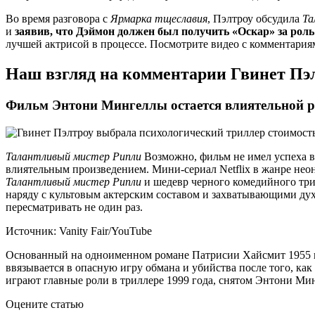
Во время разговора с
Ярмарка тщеславия
, Пэлтроу обсудила
Та
и
заявив, что Дэймон должен был получить «Оскар» за рол
лучшей актрисой в процессе. Посмотрите видео с комментария
Наш взгляд на комментарии Гвинет Пэ
Фильм Энтони Мингеллы остается влиятельной р
Талантливый мистер Рипли
Возможно, фильм не имел успеха в 
влиятельным произведением. Мини-сериал Netflix в жанре нео
Талантливый мистер Рипли
и шедевр черного комедийного тр
наряду с культовым актерским составом и захватывающими ду
пересматривать не один раз.
Источник: Vanity Fair/YouTube
Основанный на одноименном романе Патрисии Хайсмит 1955 г
ввязывается в опасную игру обмана и убийства после того, ка
играют главные роли в триллере 1999 года, снятом Энтони Ми
Оцените статью