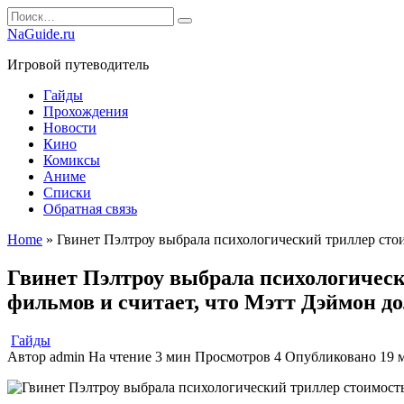
Перейти
Search
к
for:
NaGuide.ru
содержанию
Игровой путеводитель
Гайды
Прохождения
Новости
Кино
Комиксы
Аниме
Списки
Обратная связь
Home
»
Гвинет Пэлтроу выбрала психологический триллер стои
Гвинет Пэлтроу выбрала психологически
фильмов и считает, что Мэтт Дэймон д
Гайды
Автор
admin
На чтение
3 мин
Просмотров
4
Опубликовано
19 