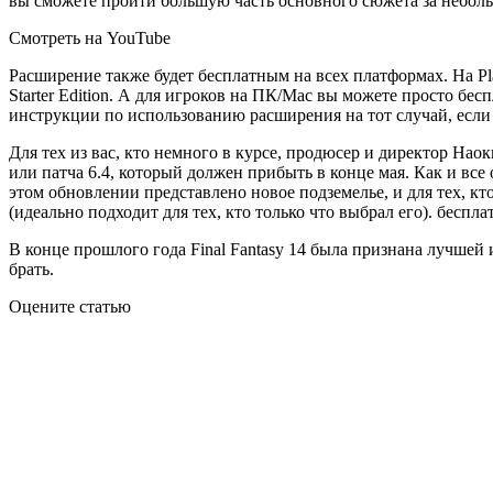
вы сможете пройти большую часть основного сюжета за неболь
Смотреть на YouTube
Расширение также будет бесплатным на всех платформах. На Play
Starter Edition. А для игроков на ПК/Mac вы можете просто бес
инструкции по использованию расширения на тот случай, если
Для тех из вас, кто немного в курсе, продюсер и директор На
или патча 6.4, который должен прибыть в конце мая. Как и вс
этом обновлении представлено новое подземелье, и для тех, кт
(идеально подходит для тех, кто только что выбрал его). беспла
В конце прошлого года Final Fantasy 14 была признана лучшей и
брать.
Оцените статью