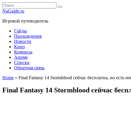
Перейти
Search
к
for:
NaGuide.ru
содержанию
Игровой путеводитель
Гайды
Прохождения
Новости
Кино
Комиксы
Аниме
Списки
Обратная связь
Home
»
Final Fantasy 14 Stormblood сейчас бесплатна, но есть н
Final Fantasy 14 Stormblood сейчас бесп