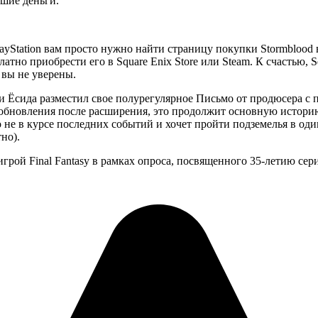
шие деньги.
Station вам просто нужно найти страницу покупки Stormblood в Pl
платно приобрести его в Square Enix Store или Steam. К счастью, 
 вы не уверены.
оки Ёсида разместил свое полурегулярное Письмо от продюсера 
е обновления после расширения, это продолжит основную историю
о не в курсе последних событий и хочет пройти подземелья в оди
тно).
грой Final Fantasy в рамках опроса, посвященного 35-летию сери